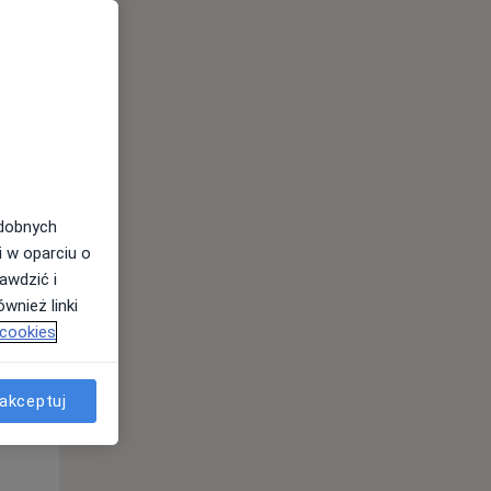
odobnych
i w oparciu o
awdzić i
Wt,
Śr,
Czw,
wnież linki
11 Sie
12 Sie
13 Sie
 cookies
akceptuj