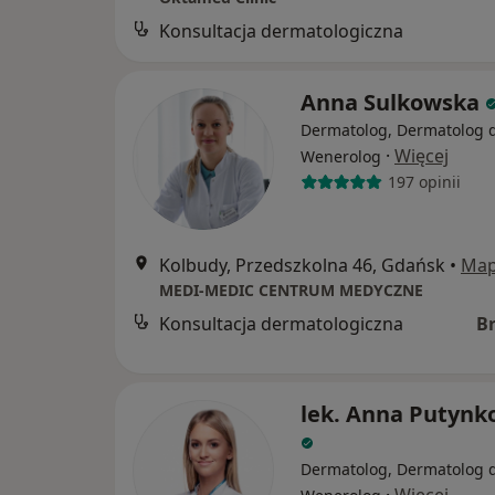
Konsultacja dermatologiczna
Anna Sulkowska
Dermatolog, Dermatolog d
·
Więcej
Wenerolog
197 opinii
Kolbudy, Przedszkolna 46, Gdańsk
•
Ma
MEDI-MEDIC CENTRUM MEDYCZNE
Konsultacja dermatologiczna
B
lek. Anna Putyn
Dermatolog, Dermatolog d
·
Więcej