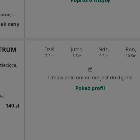
Samodzielny Publiczny Zakład Opieki Zdrowotnej w Żukowie
rak ceny
NTRUM
Dziś
Jutro
Ndz,
Pon,
7 Sie
8 Sie
9 Sie
10 Sie
ziecięca,
Umawianie online nie jest dostępne
Pokaż profil
pa
140 zł