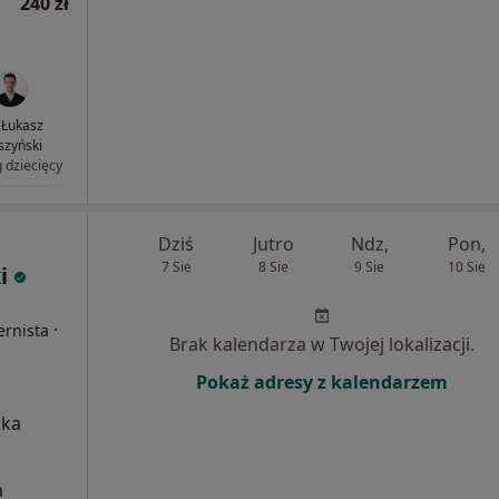
240 zł
. Łukasz
zyński
g dziecięcy
Dziś
Jutro
Ndz,
Pon,
7 Sie
8 Sie
9 Sie
10 Sie
i
i
·
ernista
Brak kalendarza w Twojej lokalizacji.
Pokaż adresy z kalendarzem
ska
a