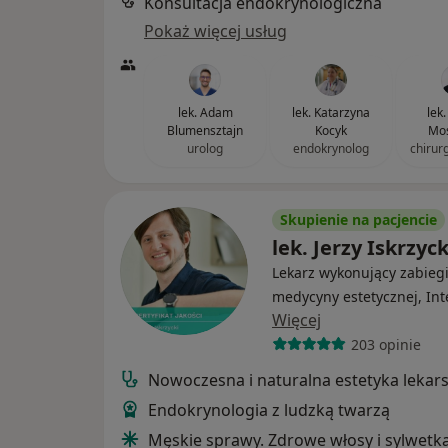
Konsultacja endokrynologiczna
Pokaż więcej usług
lek. Adam
lek. Katarzyna
lek
Blumensztajn
Kocyk
Mos
urolog
endokrynolog
chirur
Skupienie na pacjencie
lek. Jerzy Iskrzyck
Lekarz wykonujący zabieg
medycyny estetycznej, Int
Więcej
203 opinie
Nowoczesna i naturalna estetyka lekar
Endokrynologia z ludzką twarzą
Męskie sprawy. Zdrowe włosy i sylwetk