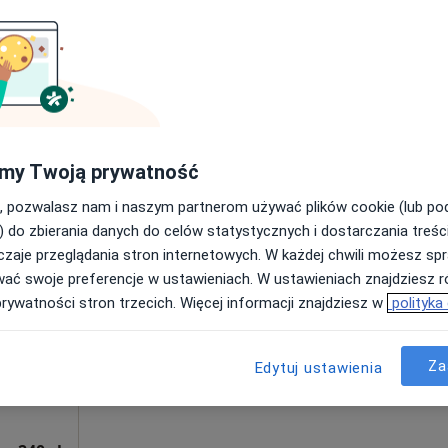
cej
Umawianie online nie jest dostępne
Poproś o wizytę
pa
350 zł
my Twoją prywatność
, pozwalasz nam i naszym partnerom używać plików cookie (lub p
) do zbierania danych do celów statystycznych i dostarczania treśc
zaje przeglądania stron internetowych. W każdej chwili możesz spr
inic
Dziś
Jutro
Ndz,
Pon,
wać swoje preferencje w ustawieniach. W ustawieniach znajdziesz ró
7 Sie
8 Sie
9 Sie
10 Sie
ekologia,
prywatności stron trzecich. Więcej informacji znajdziesz w
polityka
Umawianie online nie jest dostępne
Za
Edytuj ustawienia
Pokaż profil