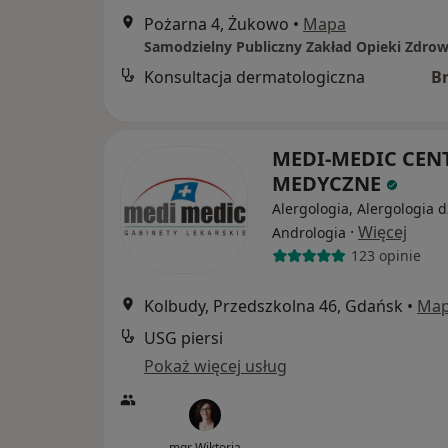
Pożarna 4, Żukowo
•
Mapa
Konsultacja dermatologiczna
B
MEDI-MEDIC CE
MEDYCZNE
Alergologia, Alergologia d
·
Więcej
Andrologia
123 opinie
Kolbudy, Przedszkolna 46, Gdańsk
•
Ma
USG piersi
Pokaż więcej usług
mgr Wiktoria