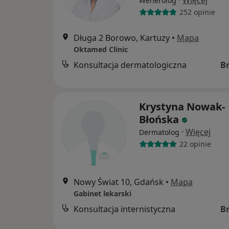
Wenerolog
252 opinie
Długa 2 Borowo, Kartuzy
•
Mapa
Oktamed Clinic
Konsultacja dermatologiczna
B
Krystyna Nowak-
Błońska
·
Więcej
Dermatolog
22 opinie
Nowy Świat 10, Gdańsk
•
Mapa
Gabinet lekarski
Konsultacja internistyczna
B