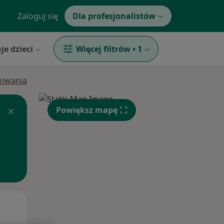
Zaloguj się
Dla profesjonalistów
je dzieci
Więcej filtrów
•
1
ukiwania
Powiększ mapę
Wt,
Śr,
Czw,
11 Sie
12 Sie
13 Sie