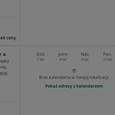
rak ceny
r
Dziś
Jutro
Ndz,
Pon,
7 Sie
8 Sie
9 Sie
10 Sie
ujący
nej,
ęcej
Brak kalendarza w Twojej lokalizacji.
Pokaż adresy z kalendarzem