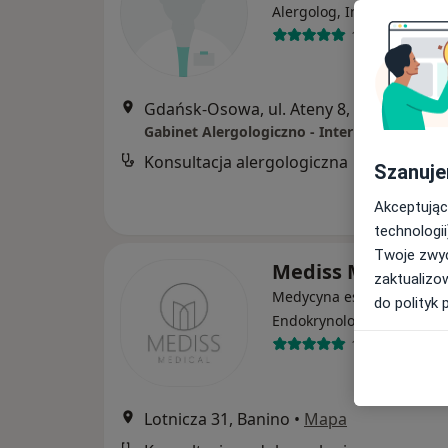
·
Wię
Alergolog, Internista
19 opinii
Gdańsk-Osowa, ul. Ateny 8, Gdańsk
•
Ma
Gabinet Alergologiczno - Internistyczny
Konsultacja alergologiczna
Szanuje
Akceptując
technologii
Twoje zwyc
Mediss Medical Cl
zaktualizo
Medycyna estetyczna, Gin
do polityk 
·
Więcej
Endokrynologia
1287 opinii
Lotnicza 31, Banino
•
Mapa