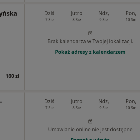
zyńska
Dziś
Jutro
Ndz,
Pon,
7 Sie
8 Sie
9 Sie
10 Sie
Brak kalendarza w Twojej lokalizacji.
Pokaż adresy z kalendarzem
160 zł
-
Dziś
Jutro
Ndz,
Pon,
7 Sie
8 Sie
9 Sie
10 Sie
Umawianie online nie jest dostępne
Poproś o wizytę