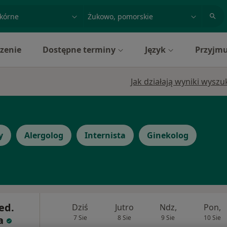
acja, badanie lub nazwisko
miasto lub dzielnica
zenie
Dostępne terminy
Język
Przyjmu
Jak działają wyniki wysz
y
Alergolog
Internista
Ginekolog
ed.
Dziś
Jutro
Ndz,
Pon,
a
7 Sie
8 Sie
9 Sie
10 Sie