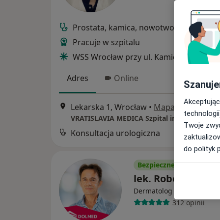
Prostata, kamica, nowotwory, jądra, er
Pracuje w szpitalu
WSS Wrocław przy ul. Kamieńskiego
Adres
Online
Szanuje
Akceptując
Lekarska 1, Wrocław
•
Mapa
technologii
Twoje zwyc
Konsultacja urologiczna
zaktualizo
do polityk 
Bezpieczne płatności
lek. Robert Kisiel
·
Więcej
Dermatolog
312 opinii