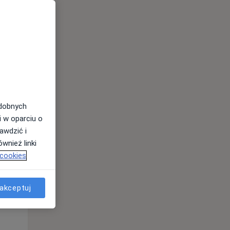
odobnych
i w oparciu o
awdzić i
wnież linki
 cookies
Śr,
Czw,
Pt,
12 Sie
13 Sie
14 Sie
akceptuj