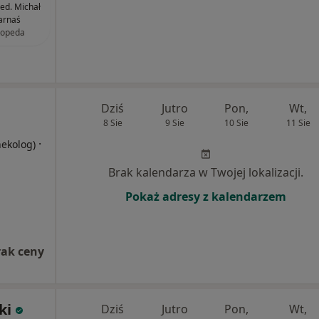
med. Michał
arnaś
topeda
Dziś
Jutro
Pon,
Wt,
8 Sie
9 Sie
10 Sie
11 Sie
·
nekolog)
Brak kalendarza w Twojej lokalizacji.
Pokaż adresy z kalendarzem
rak ceny
ki
Dziś
Jutro
Pon,
Wt,