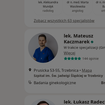
lek. Aleksandra
dr n. med. Marta
dr n. 
Mundyk
Wasilewska
B
radiolog
angiolog
or
Zobacz wszystkich 63 specjalistów
lek. Mateusz
Kaczmarek
W trakcie specjalizacji (Gi
Więcej
144 opinie
Prusicka 53-55, Trzebnica
•
Mapa
Szpital im. Św. Jadwigi Śląskiej w Trzebnicy
Badania ginekologiczne
B
lek. Łukasz Radec