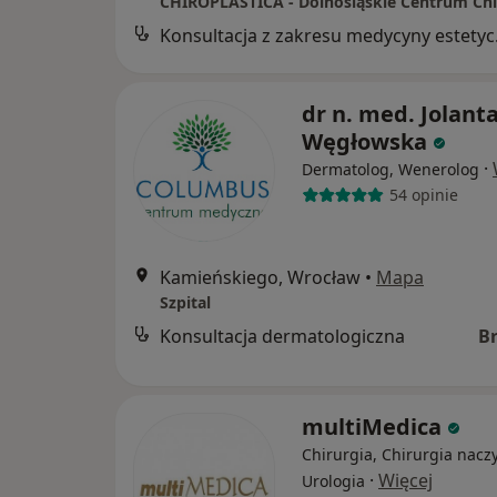
Konsul
dr n. med. Jolant
Węgłowska
·
Dermatolog, Wenerolog
54 opinie
Kamieńskiego, Wrocław
•
Mapa
Szpital
Konsultacja dermatologiczna
B
multiMedica
Chirurgia, Chirurgia nacz
·
Więcej
Urologia