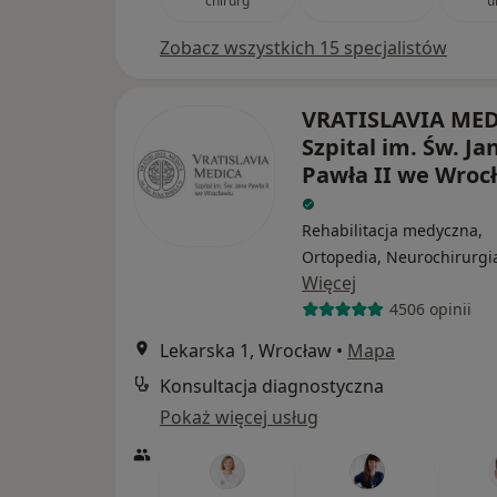
chirurg
u
Zobacz wszystkich 15 specjalistów
VRATISLAVIA ME
Szpital im. Św. Ja
Pawła II we Wroc
Rehabilitacja medyczna,
Ortopedia, Neurochirurgi
Więcej
4506 opinii
Lekarska 1, Wrocław
•
Mapa
Konsultacja diagnostyczna
Pokaż więcej usług