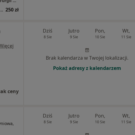
CHIROPLASTICA - Dolnośląskie Centrum Chirurgii Ręki i Medycyny Estetycznej
tacja z zakresu medycyny estetycznej
250 zł
a
Dziś
Jutro
Pon,
Wt,
8 Sie
9 Sie
10 Sie
11 Sie
Więcej
Brak kalendarza w Twojej lokalizacji.
Pokaż adresy z kalendarzem
rak ceny
Dziś
Jutro
Pon,
Wt,
8 Sie
9 Sie
10 Sie
11 Sie
yniowa,