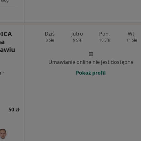
rolog
DICA
Dziś
Jutro
Pon,
Wt,
na
8 Sie
9 Sie
10 Sie
11 Sie
ławiu
Umawianie online nie jest dostępne
·
Pokaż profil
a
50 zł