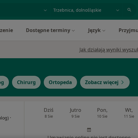
acja, badanie lub nazwisko
miasto lub dzielnica
zenie
Dostępne terminy
Język
Przyjmu
Jak działają wyniki wysz
og
Chirurg
Ortopeda
Zobacz więcej
Dziś
Jutro
Pon,
Wt,
8 Sie
9 Sie
10 Sie
11 Sie
·
olog)
Umawianie online nie jest dostępne