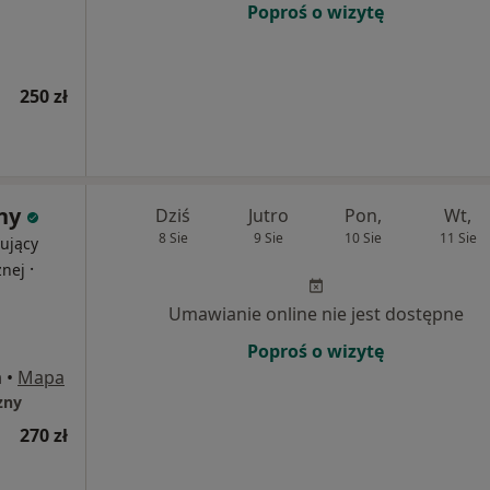
Poproś o wizytę
250 zł
ny
Dziś
Jutro
Pon,
Wt,
8 Sie
9 Sie
10 Sie
11 Sie
ujący
·
znej
Umawianie online nie jest dostępne
Poproś o wizytę
a
•
Mapa
zny
270 zł