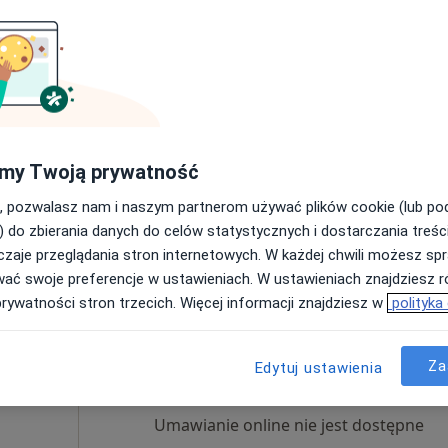
Poproś o wizytę
ekcja
my Twoją prywatność
, pozwalasz nam i naszym partnerom używać plików cookie (lub p
) do zbierania danych do celów statystycznych i dostarczania treśc
VRATISLAVIA MEDICA Szpital im. Św. Jana Pawła II we Wrocławiu
zaje przeglądania stron internetowych. W każdej chwili możesz spr
250 zł
wać swoje preferencje w ustawieniach. W ustawieniach znajdziesz ró
prywatności stron trzecich. Więcej informacji znajdziesz w
polityka
Dziś
Jutro
Pon,
Wt,
8 Sie
9 Sie
10 Sie
11 Sie
Za
Edytuj ustawienia
Umawianie online nie jest dostępne