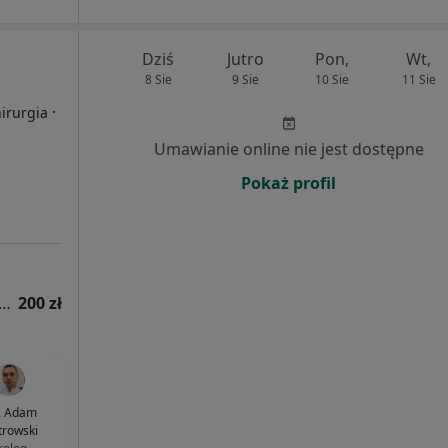
Dziś
Jutro
Pon,
Wt,
8 Sie
9 Sie
10 Sie
11 Sie
·
hirurgia
Umawianie online nie jest dostępne
Pokaż profil
tacja z zakresu medycyny estetycznej
200 zł
. Adam
trowski