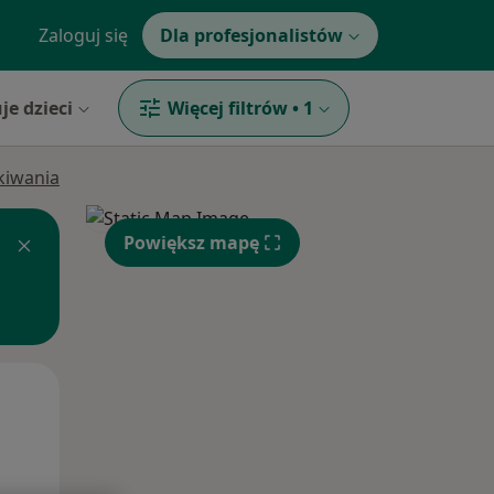
Zaloguj się
Dla profesjonalistów
je dzieci
Więcej filtrów
•
1
ukiwania
Powiększ mapę
Śr,
Czw,
Pt,
12 Sie
13 Sie
14 Sie