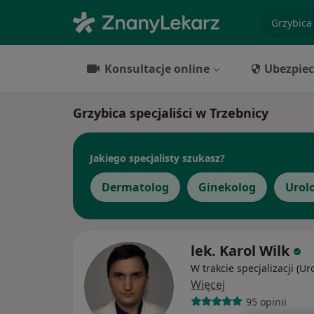
specjaliz
Konsultacje online
Ubezpiec
Grzybica specjaliści w Trzebnicy
Jakiego specjalisty szukasz?
Dermatolog
Ginekolog
Urol
lek. Karol Wilk
W trakcie specjalizacji (Ur
Więcej
95 opinii