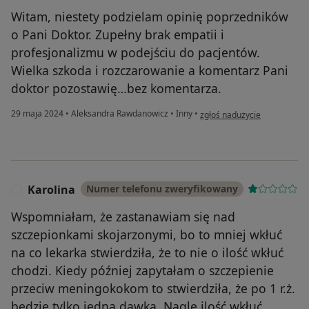
Witam, niestety podzielam opinię poprzedników
o Pani Doktor. Zupełny brak empatii i
profesjonalizmu w podejściu do pacjentów.
Wielka szkoda i rozczarowanie a komentarz Pani
doktor pozostawię…bez komentarza.
w opinii użytkownika Rozcza
29 maja 2024
•
Aleksandra Rawdanowicz
•
Inny
•
zgłoś nadużycie
Karolina
Numer telefonu zweryfikowany
K
Wspomniałam, że zastanawiam się nad
szczepionkami skojarzonymi, bo to mniej wkłuć
na co lekarka stwierdziła, że to nie o ilość wkłuć
chodzi. Kiedy później zapytałam o szczepienie
przeciw meningokokom to stwierdziła, że po 1 r.ż.
będzie tylko jedna dawka. Nagle ilość wkłuć