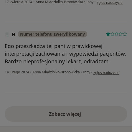
w opinii użytkownika
17 kwietnia 2024
•
Anna Miadziołko-Bronowicka
•
Inny
•
zgłoś nadużycie
H
Numer telefonu zweryfikowany
Ego przeszkadza tej pani w prawidłowej
interpretacji zachowania i wypowiedzi pacjentów.
Bardzo nieprofesjonalny lekarz, odradzam.
w opinii użytkownika H
14 lutego 2024
•
Anna Miadziołko-Bronowicka
•
Inny
•
zgłoś nadużycie
Zobacz więcej