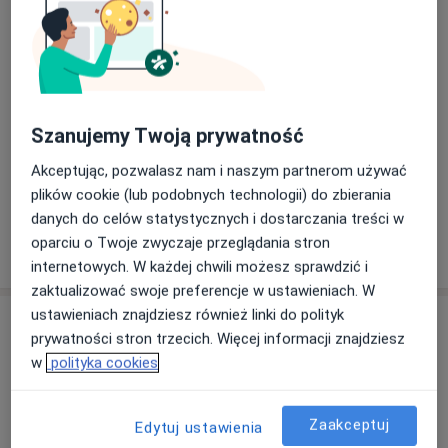
Andrzej Obojski
Alergolog, Internista
Szanujemy Twoją prywatność
13 opinii
Akceptując, pozwalasz nam i naszym partnerom używać
Rafał Dobek
plików cookie (lub podobnych technologii) do zbierania
danych do celów statystycznych i dostarczania treści w
Internista, Alergolog, Pulmonolog
oparciu o Twoje zwyczaje przeglądania stron
internetowych. W każdej chwili możesz sprawdzić i
zaktualizować swoje preferencje w ustawieniach. W
ustawieniach znajdziesz również linki do polityk
Adresy (4)
prywatności stron trzecich. Więcej informacji znajdziesz
w
polityka cookies
Adres 1
Adres 2
Adres 3
Adres 4
Zaakceptuj
Edytuj ustawienia