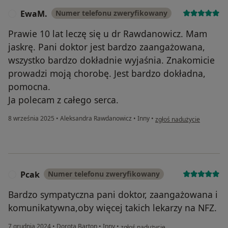
EwaM.
Numer telefonu zweryfikowany
E
Prawie 10 lat leczę się u dr Rawdanowicz. Mam
jaskrę. Pani doktor jest bardzo zaangażowana,
wszystko bardzo dokładnie wyjaśnia. Znakomicie
prowadzi moją chorobę. Jest bardzo dokładna,
pomocna.
Ja polecam z całego serca.
w opinii użytkownika Ewa
8 września 2025
•
Aleksandra Rawdanowicz
•
Inny
•
zgłoś nadużycie
Pcak
Numer telefonu zweryfikowany
P
Bardzo sympatyczna pani doktor, zaangażowana i
komunikatywna,oby więcej takich lekarzy na NFZ.
w opinii użytkownika Pcak
7 grudnia 2024
•
Dorota Barton
•
Inny
•
zgłoś nadużycie