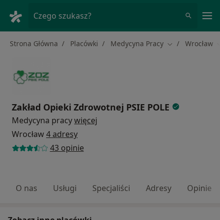
Me
Czego szukasz?
Strona Główna
Placówki
Medycyna Pracy
Wrocław
Zmień miasto
Z
Zakład Opieki Zdrowotnej PSIE POLE
Medycyna pracy
więcej
Wrocław
4 adresy
43 opinie
O nas
Usługi
Specjaliści
Adresy
Opinie
Zobacz inne placówki