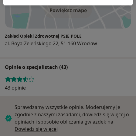
Powiększ mapę
Zakład Opieki Zdrowotnej PSIE POLE
al. Boya-Żeleńskiego 22, 51-160 Wrocław
Opinie o specjalistach (43)
43 opinie
Sprawdzamy wszystkie opinie. Moderujemy je
zgodnie z naszymi zasadami, dowiedz się więcej o
opiniach i sposobie obliczania gwiazdek na
Dowiedz się więcej o opiniach
Dowiedz się więcej