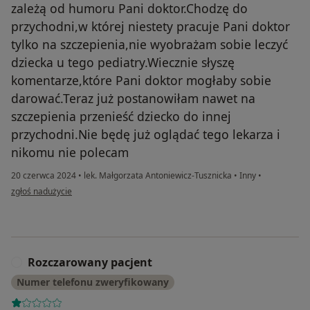
zależą od humoru Pani doktor.Chodzę do
przychodni,w której niestety pracuje Pani doktor
tylko na szczepienia,nie wyobrażam sobie leczyć
dziecka u tego pediatry.Wiecznie słyszę
komentarze,które Pani doktor mogłaby sobie
darować.Teraz już postanowiłam nawet na
szczepienia przenieść dziecko do innej
przychodni.Nie będę już oglądać tego lekarza i
nikomu nie polecam
20 czerwca 2024
•
lek. Małgorzata Antoniewicz-Tusznicka
•
Inny
•
w opinii użytkownika Karina
zgłoś nadużycie
Rozczarowany pacjent
R
Numer telefonu zweryfikowany