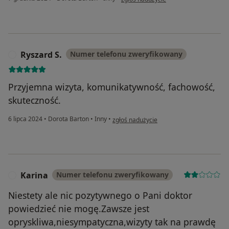
Ryszard S.
Numer telefonu zweryfikowany
R
Przyjemna wizyta, komunikatywność, fachowość,
skuteczność.
w opinii użytkownika Ryszard S.
6 lipca 2024
•
Dorota Barton
•
Inny
•
zgłoś nadużycie
Karina
Numer telefonu zweryfikowany
K
Niestety ale nic pozytywnego o Pani doktor
powiedzieć nie mogę.Zawsze jest
opryskliwa,niesympatyczna,wizyty tak na prawdę