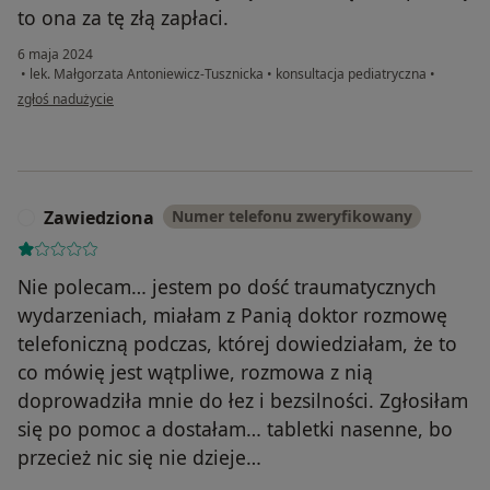
to ona za tę złą zapłaci.
6 maja 2024
•
lek. Małgorzata Antoniewicz-Tusznicka
•
konsultacja pediatryczna
•
w opinii użytkownika Karolina
zgłoś nadużycie
Zawiedziona
Numer telefonu zweryfikowany
Z
Nie polecam… jestem po dość traumatycznych
wydarzeniach, miałam z Panią doktor rozmowę
telefoniczną podczas, której dowiedziałam, że to
co mówię jest wątpliwe, rozmowa z nią
doprowadziła mnie do łez i bezsilności. Zgłosiłam
się po pomoc a dostałam… tabletki nasenne, bo
przecież nic się nie dzieje…