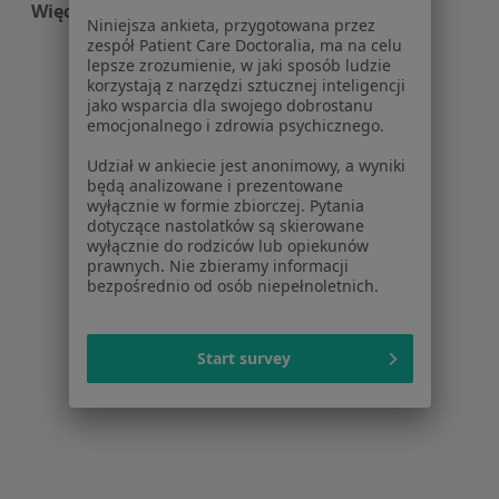
Więcej (8)
Niniejsza ankieta, przygotowana przez
Więcej w kategorii: Centra medyczne Medycyna 
zespół Patient Care Doctoralia, ma na celu
lepsze zrozumienie, w jaki sposób ludzie
korzystają z narzędzi sztucznej inteligencji
jako wsparcia dla swojego dobrostanu
emocjonalnego i zdrowia psychicznego.
Udział w ankiecie jest anonimowy, a wyniki
będą analizowane i prezentowane
wyłącznie w formie zbiorczej. Pytania
dotyczące nastolatków są skierowane
wyłącznie do rodziców lub opiekunów
prawnych. Nie zbieramy informacji
bezpośrednio od osób niepełnoletnich.
Start survey