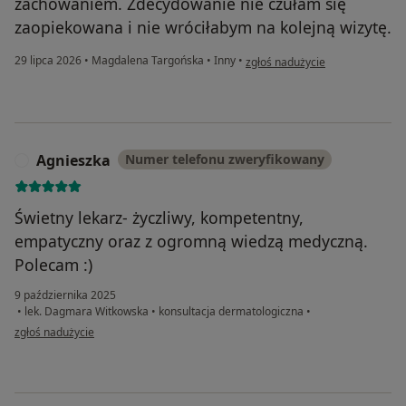
zachowaniem. Zdecydowanie nie czułam się
zaopiekowana i nie wróciłabym na kolejną wizytę.
w opinii użytkownika SG
29 lipca 2026
•
Magdalena Targońska
•
Inny
•
zgłoś nadużycie
Agnieszka
Numer telefonu zweryfikowany
A
Świetny lekarz- życzliwy, kompetentny,
empatyczny oraz z ogromną wiedzą medyczną.
Polecam :)
9 października 2025
•
lek. Dagmara Witkowska
•
konsultacja dermatologiczna
•
w opinii użytkownika Agnieszka
zgłoś nadużycie