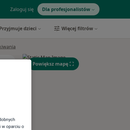
Zaloguj się
Dla profesjonalistów
Przyjmuje dzieci
Więcej filtrów
ukiwania
Wt,
Śr,
Czw,
Powiększ mapę
11 Sie
12 Sie
13 Sie
odobnych
i w oparciu o