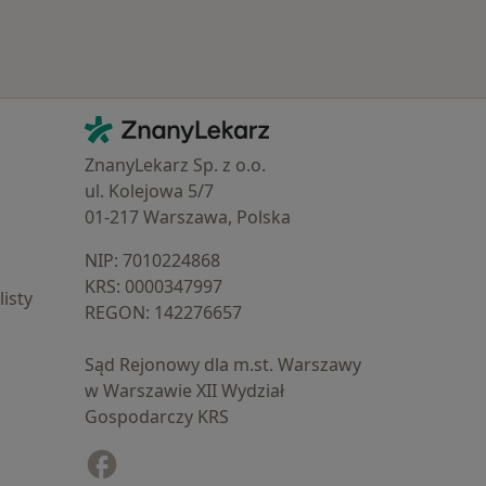
Kontakt
ZnanyLekarz - Strona główna
ZnanyLekarz Sp. z o.o.
ul. Kolejowa 5/7
01-217 Warszawa, Polska
NIP: ⁠7010224868
KRS: ⁠0000347997
isty
REGON: ⁠142276657
Sąd Rejonowy dla m.st. Warszawy
w Warszawie XII Wydział
Gospodarczy KRS
Facebook
otwiera się w nowej karcie