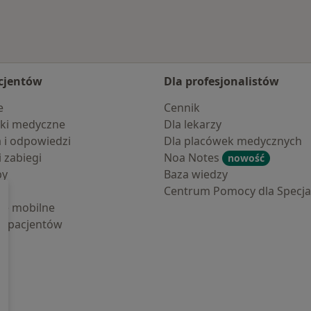
cjentów
Dla profesjonalistów
e
Cennik
ki medyczne
Dla lekarzy
a i odpowiedzi
Dla placówek medycznych
i zabiegi
Noa Notes
nowość
by
Baza wiedzy
Centrum Pomocy dla Specjal
cje mobilne
la pacjentów