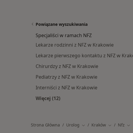
Powiązane wyszukiwania
Specjaliści w ramach NFZ
Lekarze rodzinni z NFZ w Krakowie
Lekarze pierwszego kontaktu z NFZ w Kra
Chirurdzy z NFZ w Krakowie
Pediatrzy z NFZ w Krakowie
Interniści z NFZ w Krakowie
Więcej (12)
Więcej w kategorii: Specjaliści w r
Strona Główna
Urolog
Kraków
Nfz
Zmień miasto
Zmień miast
Zm