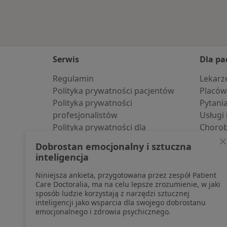
Serwis
Dla pa
Regulamin
Lekarz
Polityka prywatności pacjentów
Placów
Polityka prywatności
Pytani
profesjonalistów
Usługi 
Polityka prywatności dla
Choro
profesjonalistów, których dane
Pomoc
Dobrostan emocjonalny i sztuczna
pozyskaliśmy samodzielnie
Aplika
inteligencja
Polityka cookies
Blog d
Niniejsza ankieta, przygotowana przez zespół Patient
Jak działają wyniki wyszukiwania
Care Doctoralia, ma na celu lepsze zrozumienie, w jaki
Dostępność
sposób ludzie korzystają z narzędzi sztucznej
O nas
inteligencji jako wsparcia dla swojego dobrostanu
emocjonalnego i zdrowia psychicznego.
Praca
Rekrutujemy!
Partnerzy