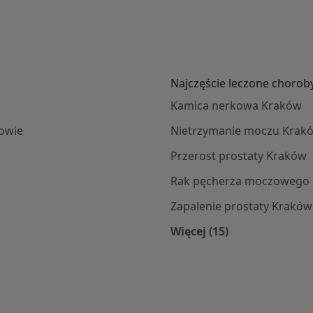
Najczęście leczone chorob
Kamica nerkowa Kraków
kowie
Nietrzymanie moczu Krak
Przerost prostaty Kraków
Rak pęcherza moczowego
Zapalenie prostaty Kraków
Więcej (15)
amach NFZ
Więcej w kategorii: 
o
ień miasto