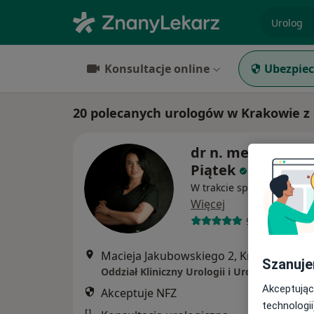
specjaliz
Konsultacje online
Ubezpiec
20 polecanych urologów w Krakowie z
dr n. med. Katar
Piątek
W trakcie specjalizacji (Ur
Więcej
91 opinii
Macieja Jakubowskiego 2, Kraków
•
Map
Szanuje
Oddział Kliniczny Urologii i Urologii Onkolo
Akceptując
Akceptuje NFZ
technologii