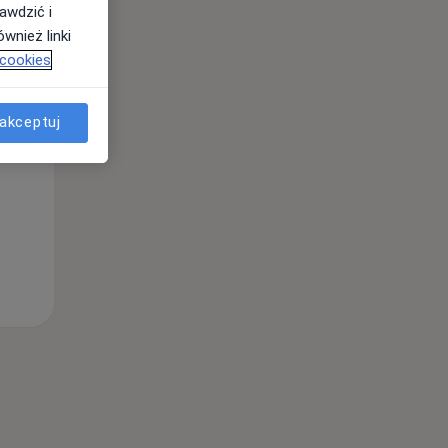
awdzić i
wnież linki
 cookies
Wt,
Śr,
Czw,
11 Sie
12 Sie
13 Sie
akceptuj