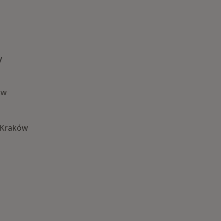
y
ów
 Kraków
Najczęście leczone choroby