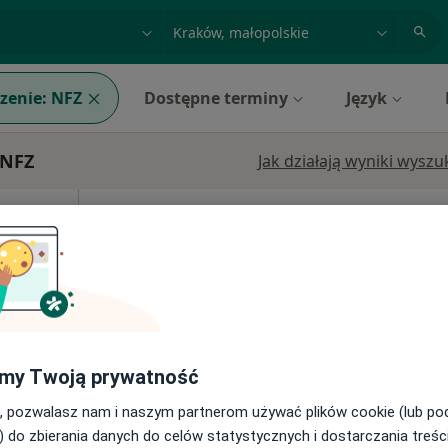
acja, badanie lub nazwisko
miasto lub dzielnica
zenie:
NFZ
Dostępne terminy
Język
 NFZ
Jak działają wyniki wysz
zyna
Dziś
Jutro
Ndz,
Pon,
7 Sie
8 Sie
9 Sie
10 Sie
·
olog)
Brak kalendarza w Twojej lokalizacji.
Pokaż adresy z kalendarzem
a
my Twoją prywatność
gicznej
, pozwalasz nam i naszym partnerom używać plików cookie (lub p
) do zbierania danych do celów statystycznych i dostarczania treśc