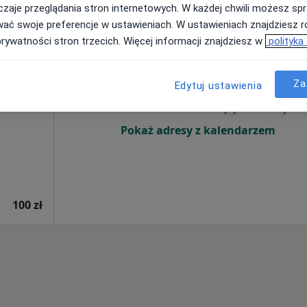
rak ceny
zaje przeglądania stron internetowych. W każdej chwili możesz spr
wać swoje preferencje w ustawieniach. W ustawieniach znajdziesz ró
prywatności stron trzecich. Więcej informacji znajdziesz w
polityka
a
Dziś
Jutro
Ndz,
Pon,
7 Sie
8 Sie
9 Sie
10 Sie
Za
Edytuj ustawienia
Brak kalendarza w Twojej lokalizacji.
Pokaż adresy z kalendarzem
100 zł