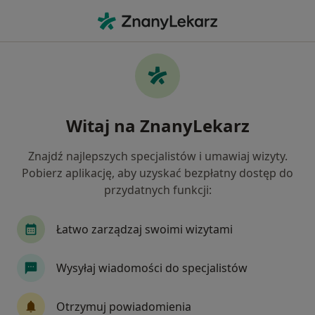
Me
Dermatolog • Gdynia, pomorskie
Filtry
• 1
Mapa
20 polecanych dermatologów w Gdyni z
Witaj na ZnanyLekarz
Signal Iduna
Jak działają wyniki wyszukiwania
Znajdź najlepszych specjalistów i umawiaj wizyty.
Pobierz aplikację, aby uzyskać bezpłatny dostęp do
Dostępne konsultacje online
przydatnych funkcji:
Specjaliści w Twojej okolicy nie mają dostępności dla
Łatwo zarządzaj swoimi wizytami
wizyt stacjonarnych. Sprawdź konsultacje online.
Wysyłaj wiadomości do specjalistów
Otrzymuj powiadomienia