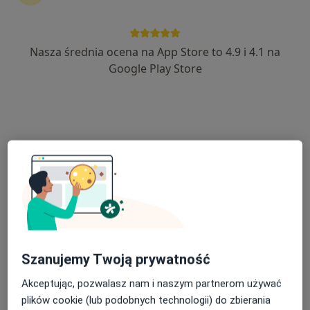
Nasza średnia ocena na App Store to 4.9 i 4.1 na
lek. Monika Wasilewska
Google Play Store
·
Więcej
Dermatolog, Wenerolog
98 opinii
Akceptuje Signal Iduna
Konsultacja dermatologa - telemedycyna
od 250 zł
Specjalista nie oferuje umawiania online pod tym adresem.
Poproś o wizytę
Szanujemy Twoją prywatność
Akceptując, pozwalasz nam i naszym partnerom używać
plików cookie (lub podobnych technologii) do zbierania