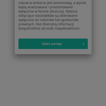
Dla lekarzy
Udział w ankiecie jest anonimowy, a wyniki
Dla placówek medycznych
będą analizowane i prezentowane
wyłącznie w formie zbiorczej. Pytania
Noa Notes
nowość
dotyczące nastolatków są skierowane
Baza wiedzy
wyłącznie do rodziców lub opiekunów
Centrum Pomocy dla Specjalisty
prawnych. Nie zbieramy informacji
bezpośrednio od osób niepełnoletnich.
Kontakt
ZnanyLekarz - Strona główna
Start survey
ZnanyLekarz Sp. z o.o.
ul. Kolejowa 5/7
01-217 Warszawa, Polska
NIP: ⁠7010224868
KRS: ⁠0000347997
REGON: ⁠142276657
Sąd Rejonowy dla m.st. Warszawy w Warszawie XII
Wydział Gospodarczy KRS
Facebook
otwiera się w nowej karcie