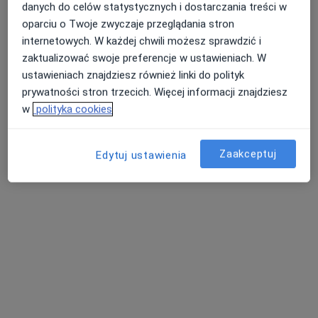
danych do celów statystycznych i dostarczania treści w
oparciu o Twoje zwyczaje przeglądania stron
prof. dr hab. n. med. Anna Baran
internetowych. W każdej chwili możesz sprawdzić i
zaktualizować swoje preferencje w ustawieniach. W
·
Więcej
Dermatolog
ustawieniach znajdziesz również linki do polityk
506 opinii
prywatności stron trzecich. Więcej informacji znajdziesz
Akceptuje Signal Iduna
w
polityka cookies
Konsultacja dermatologiczna
220 zł
Specjalista nie oferuje umawiania online pod tym adresem.
Zaakceptuj
Edytuj ustawienia
Poproś o wizytę