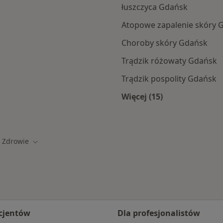
łuszczyca Gdańsk
Atopowe zapalenie skóry 
Choroby skóry Gdańsk
Trądzik różowaty Gdańsk
Trądzik pospolity Gdańsk
Więcej (15)
amach TU Zdrowie
Więcej w kategorii: 
 Zdrowie
miasto
Zmień miasto
cjentów
Dla profesjonalistów