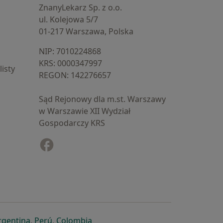
ZnanyLekarz Sp. z o.o.
ul. Kolejowa 5/7
01-217 Warszawa, Polska
NIP: ⁠7010224868
KRS: ⁠0000347997
isty
REGON: ⁠142276657
Sąd Rejonowy dla m.st. Warszawy
w Warszawie XII Wydział
Gospodarczy KRS
Facebook
otwiera się w nowej karcie
cie
owej karcie
ię w nowej karcie
iera się w nowej karcie
otwiera się w nowej karcie
otwiera się w nowej karcie
otwiera się w nowej karcie
rgentina
,
Perú
,
Colombia