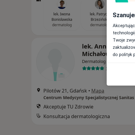
Szanuje
lek. Iwona
lek. Patrycja
Bonisławska
Brzezińska
dermatolog
dermatolog
Akceptując
technologii
Twoje zwyc
lek. Anna Korczak
zaktualizo
Michałowska
do polityk 
·
Więcej
Dermatolog
39 opinii
Pilotów 21, Gdańsk
•
Mapa
Centrum Medycyny Specjalistycznej Sanitas
Akceptuje TU Zdrowie
Konsultacja dermatologiczna