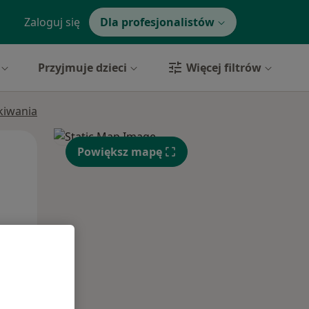
Zaloguj się
Dla profesjonalistów
Przyjmuje dzieci
Więcej filtrów
ukiwania
Pon,
Wt,
Śr,
Powiększ mapę
10 Sie
11 Sie
12 Sie