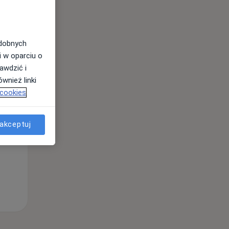
odobnych
i w oparciu o
awdzić i
Pon,
Wt,
Śr,
wnież linki
10 Sie
11 Sie
12 Sie
 cookies
akceptuj