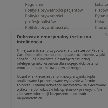
Regulamin
Lekarz
Polityka prywatności pacjentów
Placów
Polityka prywatności
Pytani
profesjonalistów
Usługi 
Polityka prywatności dla
Choro
profesjonalistów, których dane
Pomoc
Dobrostan emocjonalny i sztuczna
pozyskaliśmy samodzielnie
Aplika
inteligencja
Polityka cookies
Blog d
Niniejsza ankieta, przygotowana przez zespół Patient
Jak działają wyniki wyszukiwania
Care Doctoralia, ma na celu lepsze zrozumienie, w jaki
Dostępność
sposób ludzie korzystają z narzędzi sztucznej
O nas
inteligencji jako wsparcia dla swojego dobrostanu
emocjonalnego i zdrowia psychicznego.
Praca
Rekrutujemy!
Partnerzy
Udział w ankiecie jest anonimowy, a wyniki będą
Centrum prasowe
analizowane i prezentowane wyłącznie w formie
zbiorczej. Pytania dotyczące nastolatków są skierowane
Kontakt
wyłącznie do rodziców lub opiekunów prawnych. Nie
zbieramy informacji bezpośrednio od osób
niepełnoletnich.
otwiera się w now
otwiera s
o
Polska
,
Türkiye
,
España
,