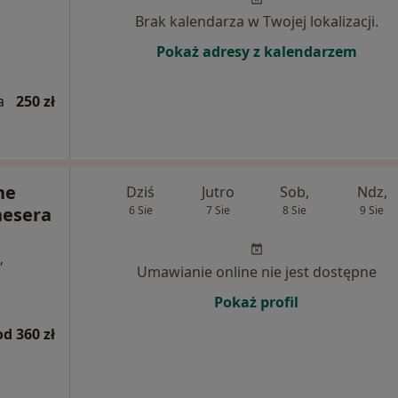
Brak kalendarza w Twojej lokalizacji.
Pokaż adresy z kalendarzem
a
250 zł
ne
Dziś
Jutro
Sob,
Ndz,
nesera
6 Sie
7 Sie
8 Sie
9 Sie
,
Umawianie online nie jest dostępne
Pokaż profil
od 360 zł