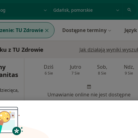
acja, badanie lub nazwisko
miasto lub dzielnica
zenie:
TU Zdrowie
Dostępne terminy
Język
ku z TU Zdrowie
Jak działają wyniki wysz
ny
Dziś
Jutro
Sob,
Ndz,
Sanitas
6 Sie
7 Sie
8 Sie
9 Sie
ziecięca,
Umawianie online nie jest dostępne
Pokaż profil
260 zł