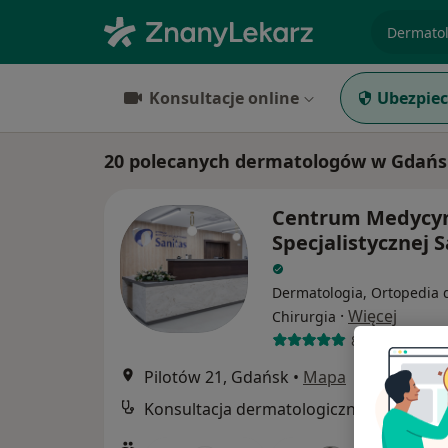
specjaliz
Konsultacje online
Ubezpiec
20 polecanych dermatologów w Gdańs
Centrum Medycy
Specjalistycznej 
Dermatologia, Ortopedia d
·
Więcej
Chirurgia
861 opinii
Pilotów 21, Gdańsk
•
Mapa
Konsultacja dermatologiczna