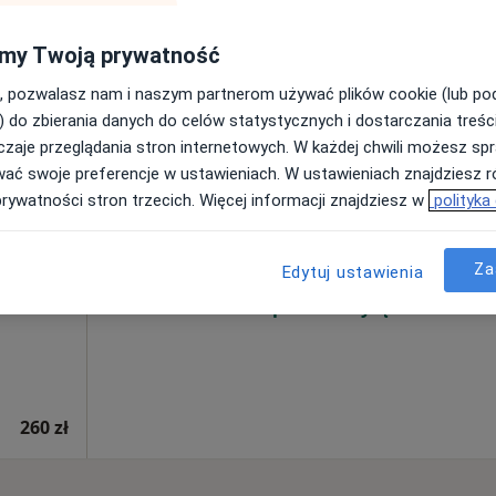
my Twoją prywatność
, pozwalasz nam i naszym partnerom używać plików cookie (lub p
) do zbierania danych do celów statystycznych i dostarczania treśc
zaje przeglądania stron internetowych. W każdej chwili możesz spr
-
Dziś
Jutro
Sob,
Ndz,
wać swoje preferencje w ustawieniach. W ustawieniach znajdziesz ró
6 Sie
7 Sie
8 Sie
9 Sie
prywatności stron trzecich. Więcej informacji znajdziesz w
polityka
Umawianie online nie jest dostępne
Za
Edytuj ustawienia
Poproś o wizytę
260 zł