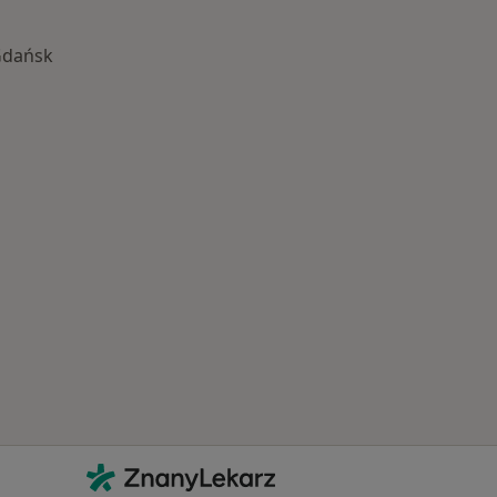
Gdańsk
Najczęście leczone choroby
Kontakt
ZnanyLekarz - Strona główna