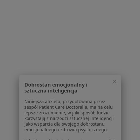
Lekarze
Placówki medyczne
Pytania i odpowiedzi
Usługi i zabiegi
Choroby
Pomoc
Aplikacje mobilne
Blog dla pacjentów
Dla profesjonalistów
Cennik
Dobrostan emocjonalny i
Dla lekarzy
sztuczna inteligencja
Dla placówek medycznych
Niniejsza ankieta, przygotowana przez
Noa Notes
nowość
zespół Patient Care Doctoralia, ma na celu
Baza wiedzy
lepsze zrozumienie, w jaki sposób ludzie
Centrum Pomocy dla Specjalisty
korzystają z narzędzi sztucznej inteligencji
jako wsparcia dla swojego dobrostanu
Kontakt
emocjonalnego i zdrowia psychicznego.
ZnanyLekarz - Strona główna