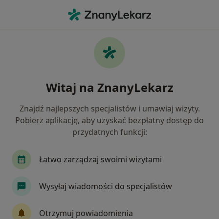
Me
Lekarz Medycyny Pracy • Gdańsk, pomorskie
Filtry
Ubezpieczenie:
TU Zdrowie
20 polecanych lekarzy medycyny pracy w
Witaj na ZnanyLekarz
Gdańsku z TU Zdrowie
Jak działają wyniki wyszukiwania
Znajdź najlepszych specjalistów i umawiaj wizyty.
Pobierz aplikację, aby uzyskać bezpłatny dostęp do
przydatnych funkcji:
Łatwo zarządzaj swoimi wizytami
Wysyłaj wiadomości do specjalistów
Centrum Medycyny Specjalistycznej
Otrzymuj powiadomienia
Sanitas