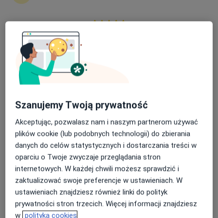
·
Więcej
Medycyna pracy, Ortopedia dziecięca, Chirurgia
861 opinii
Nasza średnia ocena na App Store to 4.9 i 4.1 na
Pilotów 21, Gdańsk
•
Mapa
Google Play Store
Brak dostępnych specjalistów z wolnymi terminami w tym centrum medycznym.
Pokaż profil
Szanujemy Twoją prywatność
Akceptując, pozwalasz nam i naszym partnerom używać
plików cookie (lub podobnych technologii) do zbierania
danych do celów statystycznych i dostarczania treści w
oparciu o Twoje zwyczaje przeglądania stron
internetowych. W każdej chwili możesz sprawdzić i
zaktualizować swoje preferencje w ustawieniach. W
Centrum Medyczne PZU Zdrowie Gdańsk
ustawieniach znajdziesz również linki do polityk
Marynarki Polskiej
prywatności stron trzecich. Więcej informacji znajdziesz
·
Więcej
Medycyna pracy, Interna, Kardiologia
w
polityka cookies