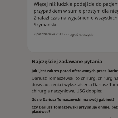
Więcej niż ludzkie podejście do pacjent
przypadkiem w sumie prostym dla nieg
Znalazł czas na wyjaśnienie wszystkic
Szymański
w opinii użytkownika Konto zosta
9 października 2013
•
•
•
zgłoś nadużycie
Najczęściej zadawane pytania
Jaki jest zakres porad oferowanych przez Dari
Dariusz Tomaszewski to chirurg, chirurg 
doświadczenia i wykształcenia Dariusz Toma
chirurgia naczyniowa, USG doppler.
Gdzie Dariusz Tomaszewski ma swój gabinet?
Czy Dariusz Tomaszewski przyjmuje online, bez
placówce?