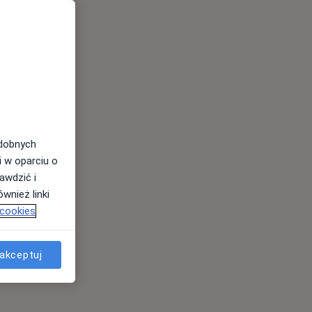
odobnych
i w oparciu o
awdzić i
wnież linki
 cookies
akceptuj