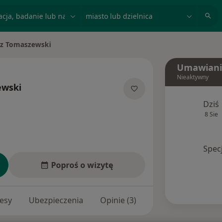
acja, badanie lub nazwisko
miasto lub dzielnica
sz Tomaszewski
to
Umawiani
Nieaktywny
ewski
lizacjach
Dziś
8 Sie
Spec
Poproś o wizytę
esy
Ubezpieczenia
Opinie (3)