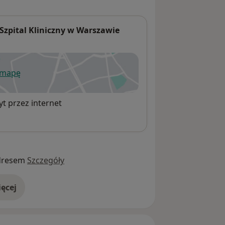
Szpital Kliniczny w Warszawie
 mapę
wiera się w nowej karcie
t przez internet
dresem
Szczegóły
ęcej
adresie