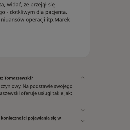
a, widać, że przejął się
o - dotkliwym dla pacjenta.
h niuansów operacji itp.Marek
ło usunięte
usz Tomaszewski?
naczyniowy. Na podstawie swojego
szewski oferuje usługi takie jak:
 konieczności pojawiania się w