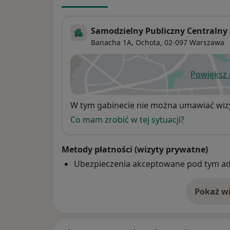
Samodzielny Publiczny Centralny 
Banacha 1A,
Ochota
, 02-097
Warszawa
Powiększ
ot
Dostępność
W tym gabinecie nie można umawiać wizy
Co mam zrobić w tej sytuacji?
Metody płatności (wizyty prywatne)
Ubezpieczenia akceptowane pod tym a
Pokaż wi
o 