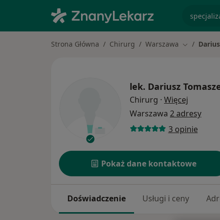
specjaliz
Strona Główna
Chirurg
Warszawa
Dariu
Zmień mias
lek.
Dariusz Tomasz
O specja
Chirurg
·
Więcej
Warszawa
2 adresy
3 opinie
Pokaż dane kontaktowe
Doświadczenie
Usługi i ceny
Adr