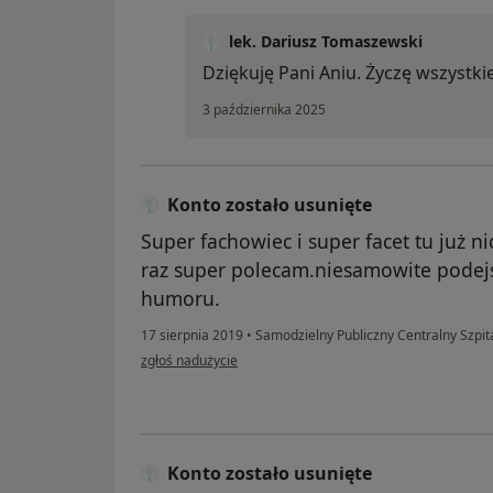
lek. Dariusz Tomaszewski
Dziękuję Pani Aniu. Życzę wszystk
3 października 2025
Konto zostało usunięte
Super fachowiec i super facet tu już n
raz super polecam.niesamowite podejś
humoru.
17 sierpnia 2019
•
Samodzielny Publiczny Centralny Szpit
w opinii użytkownika Konto zostało usunięte
zgłoś nadużycie
Konto zostało usunięte