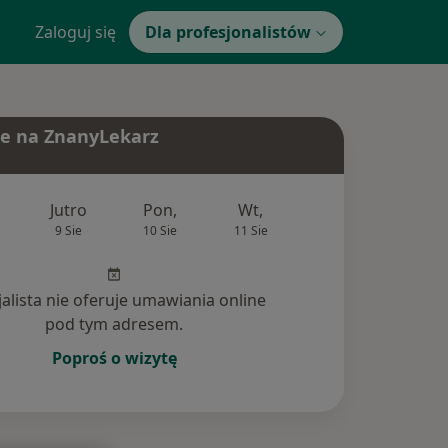
Zaloguj się
Dla profesjonalistów
e na ZnanyLekarz
Jutro
Pon,
Wt,
Śr,
Czw
9 Sie
10 Sie
11 Sie
12 Sie
13 Si
jalista nie oferuje umawiania online
pod tym adresem.
Poproś o wizytę