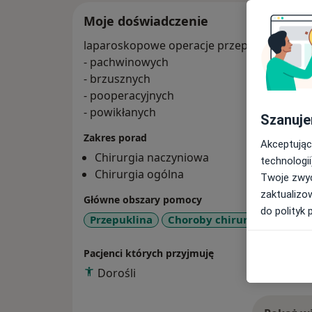
Moje doświadczenie
laparoskopowe operacje przepuklin:
- pachwinowych
- brzusznych
- pooperacyjnych
- powikłanych
Szanuje
Zakres porad
Akceptując
Chirurgia naczyniowa
technologii
Chirurgia ogólna
Twoje zwyc
zaktualizo
Główne obszary pomocy
do polityk 
a
Przepuklina
Choroby chirurgiczne
+1
Pacjenci których przyjmuję
Dorośli