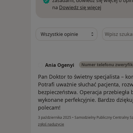
zasadami, dowiedz się więcej o opin
Dowiedz się w
na
Dowiedz się więcej
Szukaj w opi
Ania Ogenyi
Numer telefonu zweryfi
A
Pan Doktor to świetny specjalista – ko
Potrafi uważnie słuchać pacjenta, roz
bezpieczeństwa. Operacja przebiegła b
wykonane perfekcyjnie. Bardzo dzięku
polecam!
3 października 2025
•
Samodzielny Publiczny Centralny Sz
w opinii użytkownika Ania Ogenyi
zgłoś nadużycie