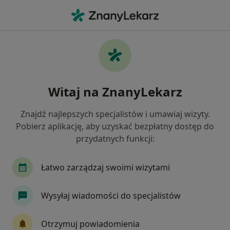
Me
Czego szukasz?
Strona Główna
Placówki
Interna
Warszawa
Sa
Zmień miasto
Zmień m
Witaj na ZnanyLekarz
Samodzielny Publiczny Centralny Szpital
Znajdź najlepszych specjalistów i umawiaj wizyty.
Kliniczny w Warszawie
Pobierz aplikację, aby uzyskać bezpłatny dostęp do
Interna
więcej
przydatnych funkcji:
Warszawa
1 adres
129 opinii
Łatwo zarządzaj swoimi wizytami
Wysyłaj wiadomości do specjalistów
Usługi
Specjaliści
Adresy
Opinie
Otrzymuj powiadomienia