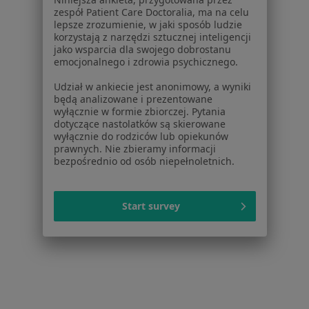
zespół Patient Care Doctoralia, ma na celu
Interna centra medyczne w Otwocku
lepsze zrozumienie, w jaki sposób ludzie
korzystają z narzędzi sztucznej inteligencji
Interna centra medyczne w Mińsku Mazowieckim
jako wsparcia dla swojego dobrostanu
emocjonalnego i zdrowia psychicznego.
Interna centra medyczne w Wołominie
Udział w ankiecie jest anonimowy, a wyniki
Więcej (14)
będą analizowane i prezentowane
wyłącznie w formie zbiorczej. Pytania
Więcej w kategorii: Centra medyczne Interna w
dotyczące nastolatków są skierowane
wyłącznie do rodziców lub opiekunów
prawnych. Nie zbieramy informacji
bezpośrednio od osób niepełnoletnich.
Start survey