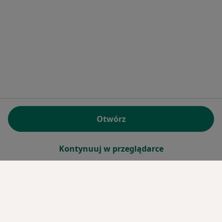
Otwórz
Kontynuuj w przeglądarce
Serwis
Regulamin
Polityka prywatności pacjentów
Polityka prywatności profesjonalistów