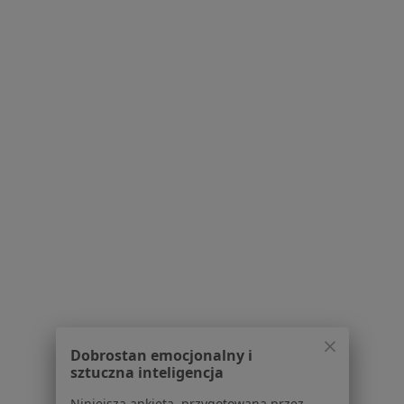
Psychoterapia centra medyczne w Warszawie
Więcej (15)
Więcej w kategorii: Najpopularniesze centra m
Najczęście leczone choroby
Nadciśnienie tętnicze w Warszawie
Niewydolność serca w Warszawie
Choroba wieńcowa w Warszawie
Cukrzyca w Warszawie
Zaburzenia rytmu serca w Warszawie
Więcej (15)
Więcej w kategorii: Najczęście leczone choroby
Centra medyczne Interna w pobliżu
Dobrostan emocjonalny i
Interna centra medyczne w Piasecznie
sztuczna inteligencja
Interna centra medyczne w Legionowie
Niniejsza ankieta, przygotowana przez