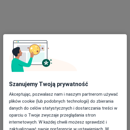
Specjaliści
Sprawdź swoje ubezpieczenie
Internista
dr n. med. Leszek Zalewski
Gastrolog, Internista
62 opinie
lek. Przemysław Stolarz
Internista, Kardiolog
Szanujemy Twoją prywatność
Akceptując, pozwalasz nam i naszym partnerom używać
plików cookie (lub podobnych technologii) do zbierania
dr hab. n. med. Tomasz Mazurek
danych do celów statystycznych i dostarczania treści w
Kardiolog, Internista
oparciu o Twoje zwyczaje przeglądania stron
31 opinii
internetowych. W każdej chwili możesz sprawdzić i
zaktualizować swoje preferencje w ustawieniach. W