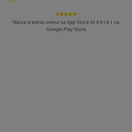
Zobacz inne placówki
Kogo szukasz?
Nasza średnia ocena na App Store to 4.9 i 4.1 na
Google Play Store
Chirurg
Kardiolog
Neurolog
Laryngolog
Pediatra
Ginekolog
Fizjoterapeuta
Psychiatra
Szukaj innej specjalizacji
Usługi
Interna