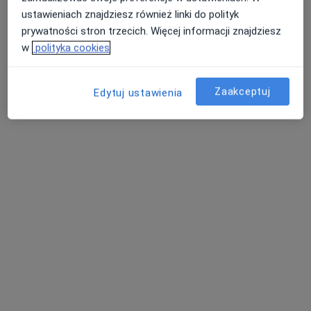
ustawieniach znajdziesz również linki do polityk
prof. dr hab. n. med. Leszek Czupryniak
prywatności stron trzecich. Więcej informacji znajdziesz
Diabetolog, Internista
w
polityka cookies
124 opinie
Zaakceptuj
Edytuj ustawienia
Agnieszka Nowak-Musiej
Internista, Diabetolog
14 opinii
+ 31 Specjalistów
Adres
Powiększ mapę