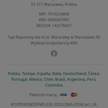
01-217 Warszawa, Polska
NIP: ⁠7010224868
KRS: ⁠0000347997
REGON: ⁠142276657
Sąd Rejonowy dla m.st. Warszawy w Warszawie XII
Wydział Gospodarczy KRS
Facebook
otwiera się w nowej karcie
otwiera się w nowej karcie
otwiera się w nowej karcie
otwiera się w nowej karcie
otwiera się w nowej karci
otwiera się
otwi
Polska
,
Türkiye
,
España
,
Italia
,
Deutschland
,
Česko
,
otwiera się w nowej karcie
otwiera się w nowej karcie
otwiera się w nowej karcie
otwiera się w nowej kar
otwiera się 
otwier
Portugal
,
México
,
Chile
,
Brasil
,
Argentina
,
Perú
,
otwiera się w nowej karc
Colombia
Płatności kartą
ROZPORZĄDZENIE (UE) 2022/2065 (DSA) art. 24: