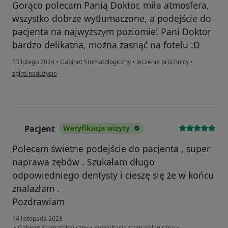
Gorąco polecam Panią Doktor, miła atmosfera,
wszystko dobrze wytłumaczone, a podejście do
pacjenta na najwyższym poziomie! Pani Doktor
bardzo delikatna, można zasnąć na fotelu :D
13 lutego 2024
•
Gabinet Stomatologiczny
•
leczenie próchnicy
•
w opinii użytkownika J.D.
zgłoś nadużycie
Pacjent
Weryfikacja wizyty
P
Polecam świetne podejście do pacjenta , super
naprawa zębów . Szukałam długo
odpowiedniego dentysty i cieszę się że w końcu
znalazłam .
Pozdrawiam
14 listopada 2023
•
Gabinet Stomatologiczny
•
Konsultacja stomatologiczna
•