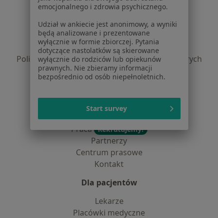
Serwis
emocjonalnego i zdrowia psychicznego.
Regulamin
Udział w ankiecie jest anonimowy, a wyniki
będą analizowane i prezentowane
Polityka prywatności pacjentów
wyłącznie w formie zbiorczej. Pytania
Polityka prywatności profesjonalistów
dotyczące nastolatków są skierowane
Polityka prywatności dla profesjonalistów, których
wyłącznie do rodziców lub opiekunów
prawnych. Nie zbieramy informacji
dane pozyskaliśmy samodzielnie
bezpośrednio od osób niepełnoletnich.
Polityka cookies
Jak działają wyniki wyszukiwania
Dostępność
Start survey
O nas
Praca
Rekrutujemy!
Partnerzy
Centrum prasowe
Kontakt
Dla pacjentów
Lekarze
Placówki medyczne