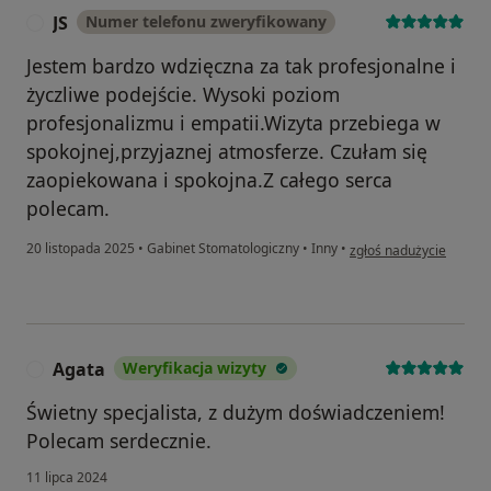
JS
Numer telefonu zweryfikowany
J
Jestem bardzo wdzięczna za tak profesjonalne i
życzliwe podejście. Wysoki poziom
profesjonalizmu i empatii.Wizyta przebiega w
spokojnej,przyjaznej atmosferze. Czułam się
zaopiekowana i spokojna.Z całego serca
polecam.
w opinii użytkownika JS
20 listopada 2025
•
Gabinet Stomatologiczny
•
Inny
•
zgłoś nadużycie
Agata
Weryfikacja wizyty
A
Świetny specjalista, z dużym doświadczeniem!
Polecam serdecznie.
11 lipca 2024