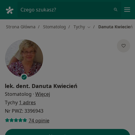
Me
Czego szukasz?
Strona Główna
Stomatolog
Tychy
Danuta Kwiecień
Zmień miasto
lek. dent.
Danuta Kwiecień
O specjalizacjach
Stomatolog
·
Więcej
Tychy
1 adres
Nr PWZ: 3396943
74 opinie