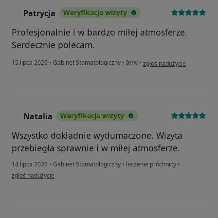
Patrycja
Weryfikacja wizyty
P
Profesjonalnie i w bardzo miłej atmosferze.
Serdecznie polecam.
w opinii użytkownika Patryc
15 lipca 2026
•
Gabinet Stomatologiczny
•
Inny
•
zgłoś nadużycie
Natalia
Weryfikacja wizyty
N
Wszystko dokładnie wytłumaczone. Wizyta
przebiegła sprawnie i w miłej atmosferze.
14 lipca 2026
•
Gabinet Stomatologiczny
•
leczenie próchnicy
•
w opinii użytkownika Natalia
zgłoś nadużycie