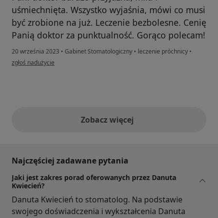
uśmiechnięta. Wszystko wyjaśnia, mówi co musi
być zrobione na już. Leczenie bezbolesne. Cenię
Panią doktor za punktualność. Gorąco polecam!
20 września 2023
•
Gabinet Stomatologiczny
•
leczenie próchnicy
•
w opinii użytkownika Mati
zgłoś nadużycie
Zobacz więcej
opinie powyżej
Najczęściej zadawane pytania
Jaki jest zakres porad oferowanych przez Danuta
Kwiecień?
Danuta Kwiecień to stomatolog. Na podstawie
swojego doświadczenia i wykształcenia Danuta