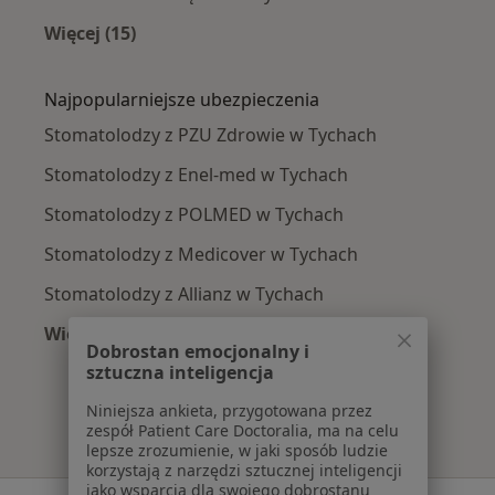
Więcej (15)
Więcej w kategorii: Najczęście leczone chorob
Najpopularniejsze ubezpieczenia
Stomatolodzy z PZU Zdrowie w Tychach
Stomatolodzy z Enel-med w Tychach
Stomatolodzy z POLMED w Tychach
Stomatolodzy z Medicover w Tychach
Stomatolodzy z Allianz w Tychach
Więcej (3)
Dobrostan emocjonalny i
Więcej w kategorii: Najpopularniejsze ubezpie
sztuczna inteligencja
Niniejsza ankieta, przygotowana przez
zespół Patient Care Doctoralia, ma na celu
lepsze zrozumienie, w jaki sposób ludzie
korzystają z narzędzi sztucznej inteligencji
jako wsparcia dla swojego dobrostanu