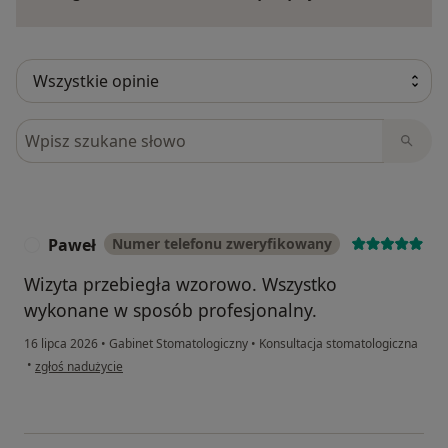
Szukaj w opiniach
Paweł
Numer telefonu zweryfikowany
P
Wizyta przebiegła wzorowo. Wszystko
wykonane w sposób profesjonalny.
16 lipca 2026
•
Gabinet Stomatologiczny
•
Konsultacja stomatologiczna
w opinii użytkownika Paweł
•
zgłoś nadużycie