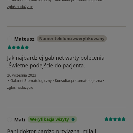
w opinii użytkownika Pacjent
zgłoś nadużycie
Mateusz
Numer telefonu zweryfikowany
M
Jak najbardziej gabinet warty polecenia
.Świetne podejście do pacjenta.
26 września 2023
•
Gabinet Stomatologiczny
•
Konsultacja stomatologiczna
•
w opinii użytkownika Mateusz
zgłoś nadużycie
Mati
Weryfikacja wizyty
M
Pani doktor bardzo przyjazna, miła i