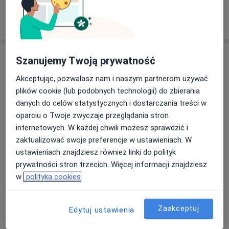
Pokaż więcej
o doświadczeniu
Usługi i ceny
Szanujemy Twoją prywatność
Konsultacja stomatologiczna
Akceptując, pozwalasz nam i naszym partnerom używać
Umów wizytę
Od 50 zł
Szczegóły
plików cookie (lub podobnych technologii) do zbierania
danych do celów statystycznych i dostarczania treści w
oparciu o Twoje zwyczaje przeglądania stron
Badania stomatologiczne
internetowych. W każdej chwili możesz sprawdzić i
Umów wizytę
50 zł
Szczegóły
zaktualizować swoje preferencje w ustawieniach. W
ustawieniach znajdziesz również linki do polityk
prywatności stron trzecich. Więcej informacji znajdziesz
Leczenie próchnicy
Umów wizytę
w
polityka cookies
Od 320 zł
Szczegóły
Zaakceptuj
Protezy
Edytuj ustawienia
Umów wizytę
Szczegóły