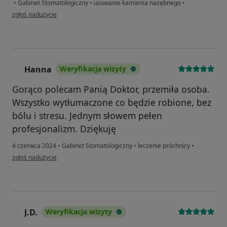
•
Gabinet Stomatologiczny
•
usuwanie kamienia nazębnego
•
w opinii użytkownika Agata
zgłoś nadużycie
Hanna
Weryfikacja wizyty
H
Gorąco polecam Panią Doktor, przemiła osoba.
Wszystko wytłumaczone co będzie robione, bez
bólu i stresu. Jednym słowem pełen
profesjonalizm. Dziękuję
4 czerwca 2024
•
Gabinet Stomatologiczny
•
leczenie próchnicy
•
w opinii użytkownika Hanna
zgłoś nadużycie
J.D.
Weryfikacja wizyty
J