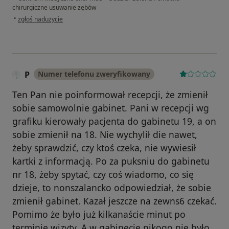
chirurgiczne usuwanie zębów
w opinii użytkownika Ana
•
zgłoś nadużycie
P
Numer telefonu zweryfikowany
Ten Pan nie poinformował recepcji, że zmienił
sobie samowolnie gabinet. Pani w recepcji wg
grafiku kierowały pacjenta do gabinetu 19, a on
sobie zmienił na 18. Nie wychylił die nawet,
żeby sprawdzić, czy ktoś czeka, nie wywiesił
kartki z informacją. Po za puksniu do gabinetu
nr 18, żeby spytać, czy coś wiadomo, co się
dzieje, to nonszalancko odpowiedział, że sobie
zmienił gabinet. Kazał jeszcze na zewns6 czekać.
Pomimo że było już kilkanaście minut po
terminie wizyty. A w gabinecie nikogo nie było.