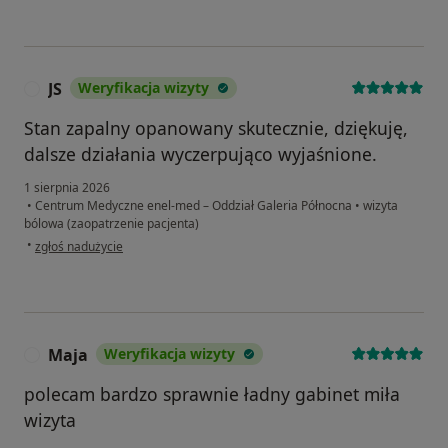
JS
Weryfikacja wizyty
J
Stan zapalny opanowany skutecznie, dziękuję,
dalsze działania wyczerpująco wyjaśnione.
1 sierpnia 2026
•
Centrum Medyczne enel-med – Oddział Galeria Północna
•
wizyta
bólowa (zaopatrzenie pacjenta)
w opinii użytkownika JS
•
zgłoś nadużycie
Maja
Weryfikacja wizyty
M
polecam bardzo sprawnie ładny gabinet miła
wizyta