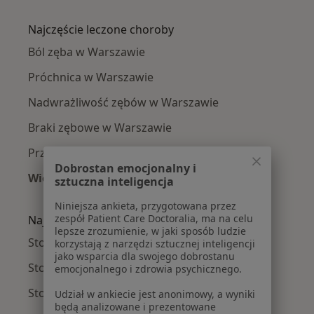
Więcej w kategorii: Stomatolodzy w pobliżu
Najczęście leczone choroby
Ból zęba w Warszawie
Próchnica w Warszawie
Nadwrażliwość zębów w Warszawie
Braki zębowe w Warszawie
Przebarwienia zębów w Warszawie
Dobrostan emocjonalny i
Więcej (15)
sztuczna inteligencja
Więcej w kategorii: Najczęście leczone chorob
Niniejsza ankieta, przygotowana przez
zespół Patient Care Doctoralia, ma na celu
Najpopularniejsze ubezpieczenia
lepsze zrozumienie, w jaki sposób ludzie
Stomatolodzy z Medicover w Warszawie
korzystają z narzędzi sztucznej inteligencji
jako wsparcia dla swojego dobrostanu
Stomatolodzy z Allianz w Warszawie
emocjonalnego i zdrowia psychicznego.
Stomatolodzy z INTER Polska w Warszawie
Udział w ankiecie jest anonimowy, a wyniki
będą analizowane i prezentowane