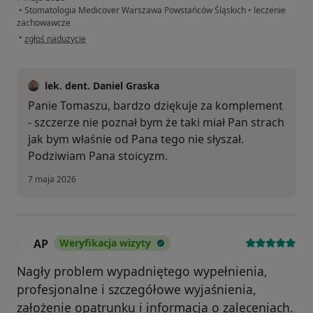
•
Stomatologia Medicover Warszawa Powstańców Śląskich
•
leczenie
zachowawcze
w opinii użytkownika Tomasz
•
zgłoś nadużycie
lek. dent. Daniel Graska
Panie Tomaszu, bardzo dziękuje za komplement
- szczerze nie poznał bym że taki miał Pan strach
jak bym właśnie od Pana tego nie słyszał.
Podziwiam Pana stoicyzm.
7 maja 2026
AP
Weryfikacja wizyty
A
Nagły problem wypadniętego wypełnienia,
profesjonalne i szczegółowe wyjaśnienia,
założenie opatrunku i informacja o zaleceniach.