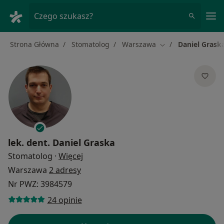
Me
Czego szukasz?
Strona Główna
Stomatolog
Warszawa
Daniel Grask
Zmień miasto
lek. dent.
Daniel Graska
O specjalizacjach
Stomatolog
·
Więcej
Warszawa
2 adresy
Nr PWZ: 3984579
24 opinie