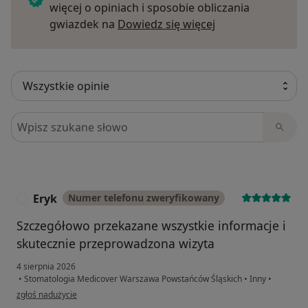
więcej o opiniach i sposobie obliczania
Dowiedz się więce
gwiazdek na
Dowiedz się więcej
Szukaj w opiniach
Eryk
Numer telefonu zweryfikowany
E
Szczegółowo przekazane wszystkie informacje i
skutecznie przeprowadzona wizyta
4 sierpnia 2026
•
Stomatologia Medicover Warszawa Powstańców Śląskich
•
Inny
•
w opinii użytkownika Eryk
zgłoś nadużycie