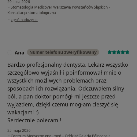
29 lipca 2026
•
Stomatologia Medicover Warszawa Powstańców Śląskich
•
Konsultacja stomatologiczna
w opinii użytkownika Maja
•
zgłoś nadużycie
Ana
Numer telefonu zweryfikowany
A
Bardzo profesjonalny dentysta. Lekarz wszystko
szczegółowo wyjaśnił i poinformował mnie o
wszystkich możliwych problemach oraz
sposobach ich rozwiązania. Odczuwałem silny
ból, a pan doktor pomógł mi jeszcze przed
wyjazdem, dzięki czemu mogłam cieszyć się
wakacjami :)
Serdecznie polecam !
25 maja 2026
•
Centrum Medyczne enel-med – Oddział Galeria Północna
•