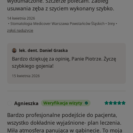
wytłumaczone. Szczerze polecam. Zabieg
usuwania zęba z szyciem wykonany szybko.
14 kwietnia 2026
•
Stomatologia Medicover Warszawa Powstańców Śląskich
•
Inny
•
w opinii użytkownika Piotr G
zgłoś nadużycie
lek. dent. Daniel Graska
Bardzo dziękuję za opinię, Panie Piotrze. Życzę
szybkiego gojenia!
15 kwietnia 2026
Agnieszka
Weryfikacja wizyty
A
Bardzo profesjonalne podejście do pacjenta,
wszystko dokładnie wyjaśnione- plan leczenia.
Miła atmosfera panująca w gabinecie. To moja