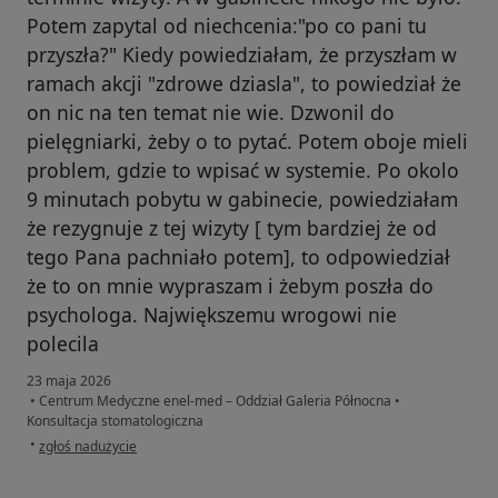
Potem zapytal od niechcenia:"po co pani tu
przyszła?" Kiedy powiedziałam, że przyszłam w
ramach akcji "zdrowe dziasla", to powiedział że
on nic na ten temat nie wie. Dzwonil do
pielęgniarki, żeby o to pytać. Potem oboje mieli
problem, gdzie to wpisać w systemie. Po okolo
9 minutach pobytu w gabinecie, powiedziałam
że rezygnuje z tej wizyty [ tym bardziej że od
tego Pana pachniało potem], to odpowiedział
że to on mnie wypraszam i żebym poszła do
psychologa. Największemu wrogowi nie
polecila
23 maja 2026
•
Centrum Medyczne enel-med – Oddział Galeria Północna
•
Konsultacja stomatologiczna
w opinii użytkownika P
•
zgłoś nadużycie