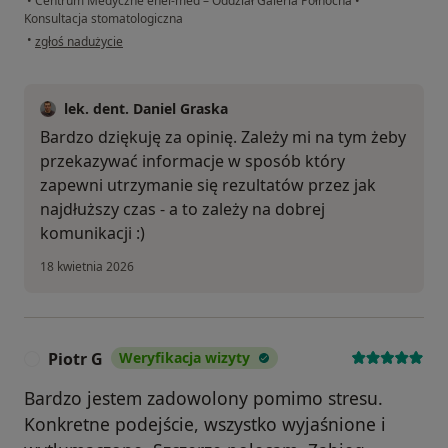
•
Centrum Medyczne enel-med – Oddział Galeria Północna
•
Konsultacja stomatologiczna
w opinii użytkownika I.D.
•
zgłoś nadużycie
lek. dent. Daniel Graska
Bardzo dziękuję za opinię. Zależy mi na tym żeby
przekazywać informacje w sposób który
zapewni utrzymanie się rezultatów przez jak
najdłuższy czas - a to zależy na dobrej
komunikacji :)
18 kwietnia 2026
Piotr G
Weryfikacja wizyty
P
Bardzo jestem zadowolony pomimo stresu.
Konkretne podejście, wszystko wyjaśnione i