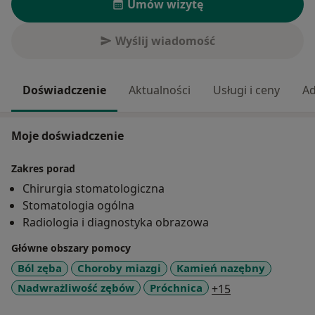
Umów wizytę
Wyślij wiadomość
Doświadczenie
Aktualności
Usługi i ceny
Ad
Moje doświadczenie
Zakres porad
Chirurgia stomatologiczna
Stomatologia ogólna
Radiologia i diagnostyka obrazowa
Główne obszary pomocy
Ból zęba
Choroby miazgi
Kamień nazębny
a11y_sr_more_d
Nadwrażliwość zębów
Próchnica
+15