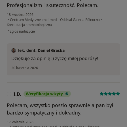
Profesjonalizm i skuteczność. Polecam.
18 kwietnia 2026
•
Centrum Medyczne enel-med – Oddział Galeria Północna
•
Konsultacja stomatologiczna
w opinii użytkownika AP
•
zgłoś nadużycie
lek. dent. Daniel Graska
Dziękuję za opinię :) życzę miłej podróży!
20 kwietnia 2026
I.D.
Weryfikacja wizyty
I
Polecam, wszystko poszło sprawnie a pan był
bardzo sympatyczny i dokładny.
17 kwietnia 2026