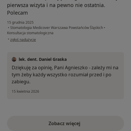
pierwsza wizyta i na pewno nie ostatnia.
Polecam
15 grudnia 2025
•
Stomatologia Medicover Warszawa Powstańców Śląskich
•
Konsultacja stomatologiczna
w opinii użytkownika Agnieszka
•
zgłoś nadużycie
lek. dent. Daniel Graska
Dziękuję za opinię, Pani Agnieszko - zależy mi na
tym żeby każdy wszystko rozumiał przed i po
zabiegu.
15 kwietnia 2026
Zobacz więcej
opinie powyżej