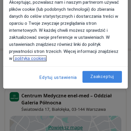
Umów wizytę
Akceptując, pozwalasz nam i naszym partnerom używać
520 zł
Szczegóły
plików cookie (lub podobnych technologii) do zbierania
danych do celów statystycznych i dostarczania treści w
+ 8 usług
oparciu o Twoje zwyczaje przeglądania stron
internetowych. W każdej chwili możesz sprawdzić i
zaktualizować swoje preferencje w ustawieniach. W
W jaki sposób ustalane są ceny?
ustawieniach znajdziesz również linki do polityk
prywatności stron trzecich. Więcej informacji znajdziesz
Adresy (2)
w
polityka cookies
Adres 1
Adres 2
Zaakceptuj
Edytuj ustawienia
Centrum Medyczne enel-med – Oddział
Galeria Północna
Światowida 17,
Białołęka
, 03-144
Warszawa
Powiększ mapę
otwiera się w nowej karcie