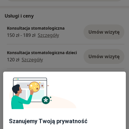
Usługi i ceny
Konsultacja stomatologiczna
Umów wizytę
150 zł - 189 zł
Szczegóły
Konsultacja stomatologiczna dzieci
Umów wizytę
120 zł
Szczegóły
Chirurgiczne usuwanie zębów
Umów wizytę
400 zł
Szczegóły
Leczenie biologiczne
Umów wizytę
276 zł
Szczegóły
Szanujemy Twoją prywatność
Leczenie kanałowe