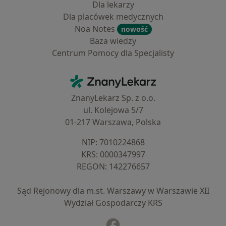
Dla lekarzy
Dla placówek medycznych
Noa Notes
nowość
Baza wiedzy
Centrum Pomocy dla Specjalisty
Kontakt
ZnanyLekarz - Strona główna
ZnanyLekarz Sp. z o.o.
ul. Kolejowa 5/7
01-217 Warszawa, Polska
NIP: ⁠7010224868
KRS: ⁠0000347997
REGON: ⁠142276657
Sąd Rejonowy dla m.st. Warszawy w Warszawie XII
Wydział Gospodarczy KRS
Facebook
otwiera się w nowej karcie