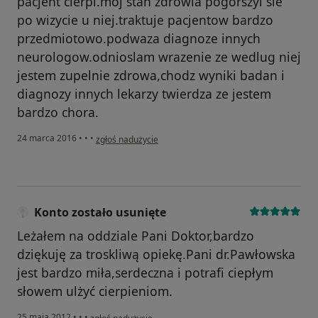
pacjent cierpi.moj stan zdrowia pogorszyl sie
po wizycie u niej.traktuje pacjentow bardzo
przedmiotowo.podwaza diagnoze innych
neurologow.odnioslam wrazenie ze wedlug niej
jestem zupelnie zdrowa,chodz wyniki badan i
diagnozy innych lekarzy twierdza ze jestem
bardzo chora.
w opinii użytkownika Konto zostało usunięte
24 marca 2016
•
•
•
zgłoś nadużycie
Konto zostało usunięte
Leżałem na oddziale Pani Doktor,bardzo
dziękuję za troskliwą opiekę.Pani dr.Pawłowska
jest bardzo miła,serdeczna i potrafi ciepłym
słowem ulżyć cierpieniom.
w opinii użytkownika Konto zostało usunięte
25 maja 2012
•
•
•