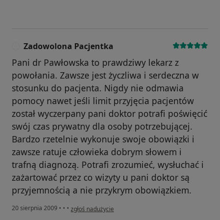
Zadowolona Pacjentka
Z
Pani dr Pawłowska to prawdziwy lekarz z
powołania. Zawsze jest życzliwa i serdeczna w
stosunku do pacjenta. Nigdy nie odmawia
pomocy nawet jeśli limit przyjęcia pacjentów
został wyczerpany pani doktor potrafi poświęcić
swój czas prywatny dla osoby potrzebującej.
Bardzo rzetelnie wykonuje swoje obowiązki i
zawsze ratuje człowieka dobrym słowem i
trafną diagnozą. Potrafi zrozumieć, wysłuchać i
zażartować przez co wizyty u pani doktor są
przyjemnością a nie przykrym obowiązkiem.
w opinii użytkownika Zadowolona Pacjentka
20 sierpnia 2009
•
•
•
zgłoś nadużycie