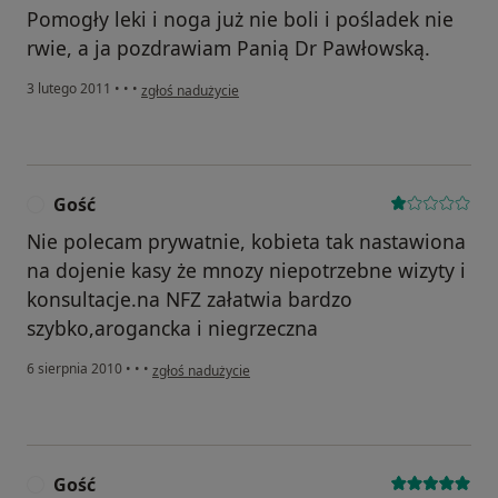
Pomogły leki i noga już nie boli i pośladek nie
rwie, a ja pozdrawiam Panią Dr Pawłowską.
w opinii użytkownika Konto zostało usunięte
3 lutego 2011
•
•
•
zgłoś nadużycie
Gość
G
Nie polecam prywatnie, kobieta tak nastawiona
na dojenie kasy że mnozy niepotrzebne wizyty i
konsultacje.na NFZ załatwia bardzo
szybko,arogancka i niegrzeczna
w opinii użytkownika Gość
6 sierpnia 2010
•
•
•
zgłoś nadużycie
Gość
G