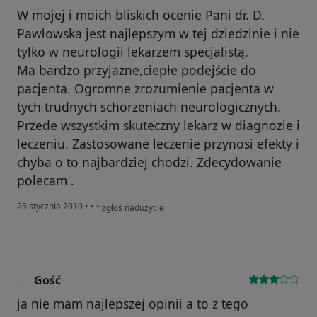
W mojej i moich bliskich ocenie Pani dr. D.
Pawłowska jest najlepszym w tej dziedzinie i nie
tylko w neurologii lekarzem specjalistą.
Ma bardzo przyjazne,ciepłe podejście do
pacjenta. Ogromne zrozumienie pacjenta w
tych trudnych schorzeniach neurologicznych.
Przede wszystkim skuteczny lekarz w diagnozie i
leczeniu. Zastosowane leczenie przynosi efekty i
chyba o to najbardziej chodzi. Zdecydowanie
polecam .
w opinii użytkownika Gość
25 stycznia 2010
•
•
•
zgłoś nadużycie
Gość
G
ja nie mam najlepszej opinii a to z tego