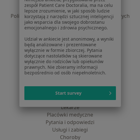
Polityka prywatności pacjentów
zespół Patient Care Doctoralia, ma na celu
Polityka prywatności profesjonalistów
lepsze zrozumienie, w jaki sposób ludzie
Polityka prywatności dla profesjonalistów, których
korzystają z narzędzi sztucznej inteligencji
jako wsparcia dla swojego dobrostanu
dane pozyskaliśmy samodzielnie
emocjonalnego i zdrowia psychicznego.
Polityka cookies
Jak działają wyniki wyszukiwania
Udział w ankiecie jest anonimowy, a wyniki
będą analizowane i prezentowane
Dostępność
wyłącznie w formie zbiorczej. Pytania
O nas
dotyczące nastolatków są skierowane
Praca
Rekrutujemy!
wyłącznie do rodziców lub opiekunów
prawnych. Nie zbieramy informacji
Partnerzy
bezpośrednio od osób niepełnoletnich.
Centrum prasowe
Kontakt
Start survey
Dla pacjentów
Lekarze
Placówki medyczne
Pytania i odpowiedzi
Usługi i zabiegi
Choroby