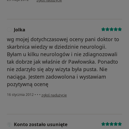
zgłoś nadużycie
Jolka
J
wg mojej dotychczasowej oceny pani doktor to
skarbnica wiedzy w dziedzinie neurologii.
Byłam u kilku neurologów i nie zdiagnozowali
tak dobrze jak właśnie dr Pawłowska. Ponadto
nie zdarzyło się aby wizyta była pusta. Nie
naciąga. Jestem zadowolona i wystawiam
pozytywną ocenę
w opinii użytkownika Jolka
16 stycznia 2012
•
•
•
zgłoś nadużycie
Konto zostało usunięte