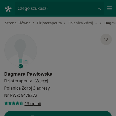
Me
Czego szukasz?
Strona Główna
Fizjoterapeuta
Polanica Zdrój
Dagma
Zmień mias
Dagmara Pawłowska
O specjalizacjach
Fizjoterapeuta
·
Więcej
Polanica Zdrój
3 adresy
Nr PWZ: 9478272
13 opinii