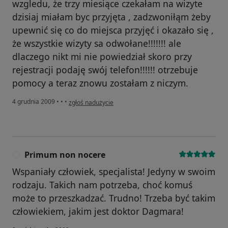
wzgledu, że trzy miesiące czekałam na wizyte
dzisiaj miałam byc przyjęta , zadzwoniłąm żeby
upewnić się co do miejsca przyjęć i okazało się ,
że wszystkie wizyty sa odwołane!!!!!!! ale
dlaczego nikt mi nie powiedział skoro przy
rejestracji podaję swój telefon!!!!!! otrzebuje
pomocy a teraz znowu zostałam z niczym.
w opinii użytkownika Gość
4 grudnia 2009
•
•
•
zgłoś nadużycie
Primum non nocere
P
Wspaniały człowiek, specjalista! Jedyny w swoim
rodzaju. Takich nam potrzeba, choć komuś
może to przeszkadzać. Trudno! Trzeba być takim
człowiekiem, jakim jest doktor Dagmara!
w opinii użytkownika Primum non nocere