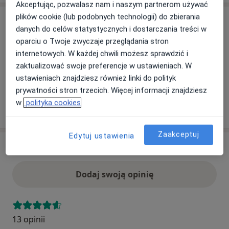
Akceptując, pozwalasz nam i naszym partnerom używać
plików cookie (lub podobnych technologii) do zbierania
Ubezpieczenia - brak akceptowanych
danych do celów statystycznych i dostarczania treści w
Ten specjalista przyjmuje wyłącznie pacjentów
oparciu o Twoje zwyczaje przeglądania stron
prywatnych. Możesz opłacić wizytę samodzielnie lub
internetowych. W każdej chwili możesz sprawdzić i
znaleźć innego specjalistę, który akceptuje Twoje
zaktualizować swoje preferencje w ustawieniach. W
ubezpieczenie.
ustawieniach znajdziesz również linki do polityk
prywatności stron trzecich. Więcej informacji znajdziesz
w
polityka cookies
Szukaj specjalistów według ubezpieczenia
Zaakceptuj
Edytuj ustawienia
Opinie
Dodaj swoją opinię
13 opinii