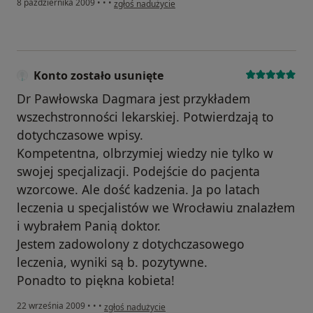
8 października 2009
•
•
•
zgłoś nadużycie
Konto zostało usunięte
Dr Pawłowska Dagmara jest przykładem
wszechstronności lekarskiej. Potwierdzają to
dotychczasowe wpisy.
Kompetentna, olbrzymiej wiedzy nie tylko w
swojej specjalizacji. Podejście do pacjenta
wzorcowe. Ale dość kadzenia. Ja po latach
leczenia u specjalistów we Wrocławiu znalazłem
i wybrałem Panią doktor.
Jestem zadowolony z dotychczasowego
leczenia, wyniki są b. pozytywne.
Ponadto to piękna kobieta!
w opinii użytkownika Konto zostało usunięte
22 września 2009
•
•
•
zgłoś nadużycie