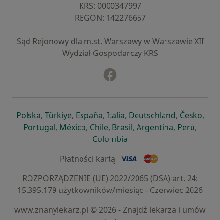
KRS: ⁠0000347997
REGON: ⁠142276657
Sąd Rejonowy dla m.st. Warszawy w Warszawie XII
Wydział Gospodarczy KRS
Facebook
otwiera się w nowej karcie
otwiera się w nowej karcie
otwiera się w nowej karcie
otwiera się w nowej karcie
otwiera się w nowej karci
otwiera się
otwi
Polska
,
Türkiye
,
España
,
Italia
,
Deutschland
,
Česko
,
otwiera się w nowej karcie
otwiera się w nowej karcie
otwiera się w nowej karcie
otwiera się w nowej kar
otwiera się 
otwier
Portugal
,
México
,
Chile
,
Brasil
,
Argentina
,
Perú
,
otwiera się w nowej karc
Colombia
Płatności kartą
ROZPORZĄDZENIE (UE) 2022/2065 (DSA) art. 24:
15.395.179 użytkowników/miesiąc - Czerwiec 2026
www.znanylekarz.pl © 2026 - Znajdź lekarza i umów