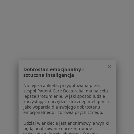
Ból Karku Specjaliści W Polanicy-Zdroju
Serwis
Dobrostan emocjonalny i
Regulamin
sztuczna inteligencja
Polityka prywatności pacjentów
Polityka prywatności profesjonalistów
Niniejsza ankieta, przygotowana przez
zespół Patient Care Doctoralia, ma na celu
Polityka prywatności dla profesjonalistów, których
lepsze zrozumienie, w jaki sposób ludzie
dane pozyskaliśmy samodzielnie
korzystają z narzędzi sztucznej inteligencji
Polityka cookies
jako wsparcia dla swojego dobrostanu
emocjonalnego i zdrowia psychicznego.
Jak działają wyniki wyszukiwania
Dostępność
Udział w ankiecie jest anonimowy, a wyniki
O nas
będą analizowane i prezentowane
wyłącznie w formie zbiorczej. Pytania