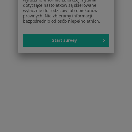
Praca
Rekrutujemy!
dotyczące nastolatków są skierowane
Partnerzy
wyłącznie do rodziców lub opiekunów
Centrum prasowe
prawnych. Nie zbieramy informacji
bezpośrednio od osób niepełnoletnich.
Kontakt
Dla pacjentów
Start survey
Lekarze
Placówki medyczne
Pytania i odpowiedzi
Usługi i zabiegi
Choroby
Pomoc
Aplikacje mobilne
Blog dla pacjentów
Dla profesjonalistów
Cennik
Dla lekarzy
Dla placówek medycznych