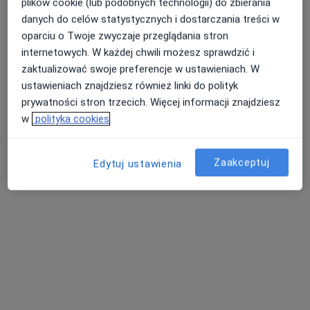
plików cookie (lub podobnych technologii) do zbierania
Poproś o wizytę
danych do celów statystycznych i dostarczania treści w
oparciu o Twoje zwyczaje przeglądania stron
internetowych. W każdej chwili możesz sprawdzić i
zaktualizować swoje preferencje w ustawieniach. W
ustawieniach znajdziesz również linki do polityk
prywatności stron trzecich. Więcej informacji znajdziesz
w
polityka cookies
Zaakceptuj
Edytuj ustawienia
mgr Dawid Vaněk
·
Więcej
Osteopata, Fizjoterapeuta
13 opinii
Aleja Zwycięzców, nr 6F, lok. U1, Polanica Zdrój
•
Mapa
VANMED
Osteopatia
250 zł
Specjalista nie oferuje umawiania online pod tym adresem.