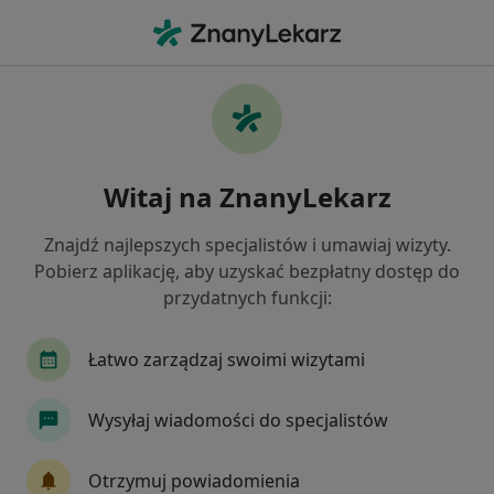
Me
Ból Karku • Polanica Zdrój, dolnośląskie
Filtry
• 1
Ubezpieczenie
Map
Ból karku specjaliści w Polanicy-Zdroju
Witaj na ZnanyLekarz
Jak działają wyniki wyszukiwania
Znajdź najlepszych specjalistów i umawiaj wizyty.
Pobierz aplikację, aby uzyskać bezpłatny dostęp do
Jakiego specjalisty szukasz?
przydatnych funkcji:
Fizjoterapeuta
Anestezjolog
Chirurg
Łatwo zarządzaj swoimi wizytami
Wysyłaj wiadomości do specjalistów
Otrzymuj powiadomienia