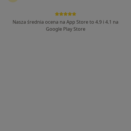
Nasza średnia ocena na App Store to 4.9 i 4.1 na
Specjalistyczne Centrum Medyczne im.
Google Play Store
św. Jana Pawła II S.A. w Polanicy-Zdroju
SCM Polanica
·
Więcej
Chirurgia, Interna, Medycyna estetyczna
137 opinii
Jana Pawła II 2, Polanica Zdrój
•
Mapa
Konsultacja psychologiczna
160 zł
Pokaż więcej usług
dr n. med. Piotr
lek. Vladislav Lisovski
lek. Bartosz Terebus
Drozdowski
chirurg plastyczny
okulista
chirurg plastyczny
Brak dostępnych specjalistów z wolnymi terminami w tym centrum medycznym.