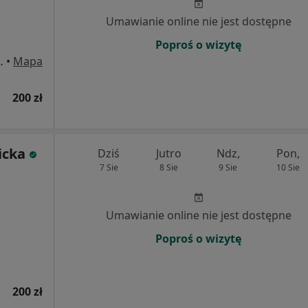
Umawianie online nie jest dostępne
Poproś o wizytę
(piętro), Kłodzko
•
Mapa
200 zł
icka
Dziś
Jutro
Ndz,
Pon,
7 Sie
8 Sie
9 Sie
10 Sie
Umawianie online nie jest dostępne
Poproś o wizytę
200 zł