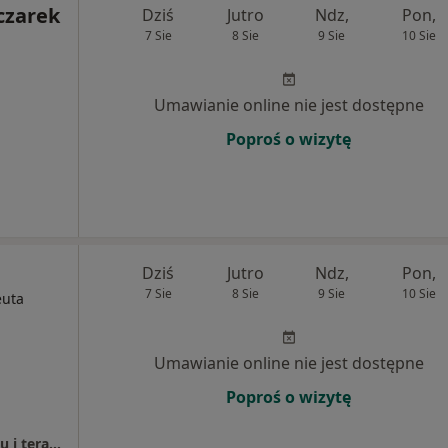
czarek
Dziś
Jutro
Ndz,
Pon,
7 Sie
8 Sie
9 Sie
10 Sie
Umawianie online nie jest dostępne
Poproś o wizytę
Dziś
Jutro
Ndz,
Pon,
7 Sie
8 Sie
9 Sie
10 Sie
euta
Umawianie online nie jest dostępne
Poproś o wizytę
Leczenie bólu i obrzęku PWR.Gabinet masażu i terapii manualnej