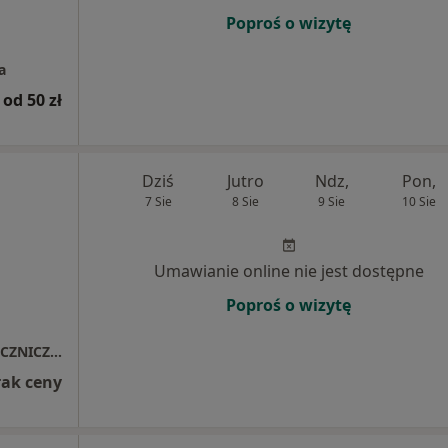
Poproś o wizytę
a
od 50 zł
Dziś
Jutro
Ndz,
Pon,
7 Sie
8 Sie
9 Sie
10 Sie
Umawianie online nie jest dostępne
Poproś o wizytę
GABINET TERAPII MANUALNEJ I MASAŻU LECZNICZEGO
rak ceny