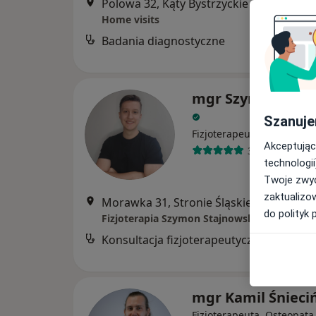
Polowa 32, Kąty Bystrzyckie
•
Mapa
Home visits
Badania diagnostyczne
B
mgr Szymon Staj
Szanuje
·
Więcej
Fizjoterapeuta
Akceptując
34 opinie
technologii
Twoje zwyc
zaktualizo
Morawka 31, Stronie Śląskie
•
Mapa
do polityk 
Fizjoterapia Szymon Stajnowski
Konsultacja fizjoterapeutyczna
mgr Kamil Śnieci
Fizjoterapeuta, Osteopata