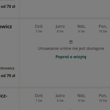
od 70 zł
owicz
Dziś
Jutro
Ndz,
Pon,
7 Sie
8 Sie
9 Sie
10 Sie
Umawianie online nie jest dostępne
Poproś o wizytę
jchrowicz
od 70 zł
cz-
Dziś
Jutro
Ndz,
Pon,
7 Sie
8 Sie
9 Sie
10 Sie