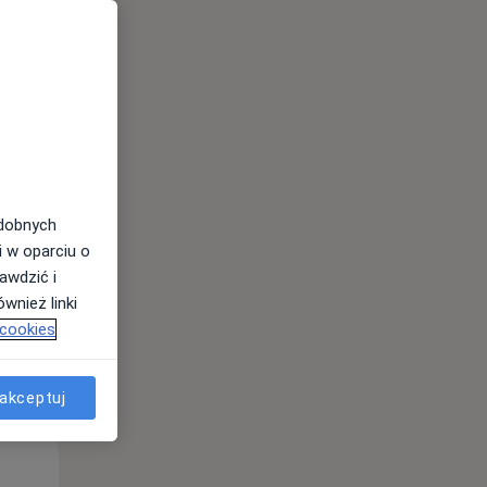
Wt,
Śr,
Czw,
11 Sie
12 Sie
13 Sie
odobnych
i w oparciu o
awdzić i
wnież linki
 cookies
akceptuj
Wt,
Śr,
Czw,
11 Sie
12 Sie
13 Sie