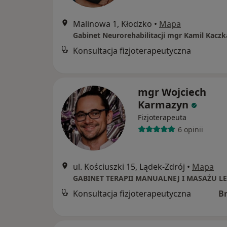
Malinowa 1, Kłodzko
•
Mapa
Gabinet Neurorehabilitacji mgr Kamil Kaczk
Konsultacja fizjoterapeutyczna
mgr Wojciech
Karmazyn
Fizjoterapeuta
6 opinii
ul. Kościuszki 15, Lądek-Zdrój
•
Mapa
Konsultacja fizjoterapeutyczna
B