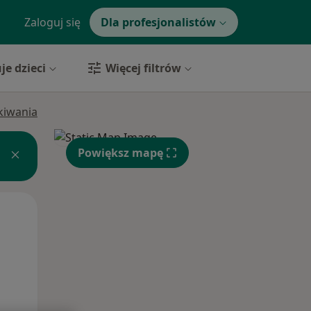
Zaloguj się
Dla profesjonalistów
je dzieci
Więcej filtrów
ukiwania
Powiększ mapę
Wt,
Śr,
Czw,
11 Sie
12 Sie
13 Sie