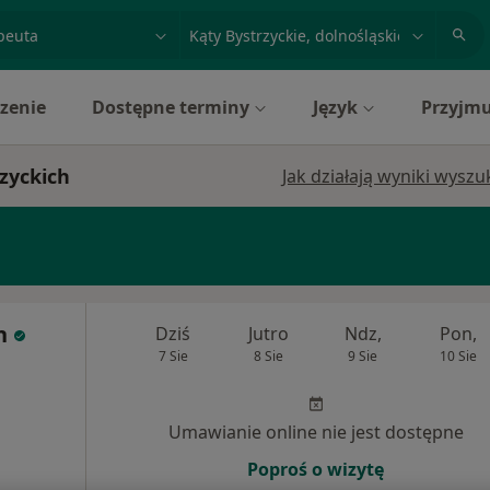
acja, badanie lub nazwisko
miasto lub dzielnica
zenie
Dostępne terminy
Język
Przyjmu
rzyckich
Jak działają wyniki wysz
n
Dziś
Jutro
Ndz,
Pon,
7 Sie
8 Sie
9 Sie
10 Sie
Umawianie online nie jest dostępne
Poproś o wizytę