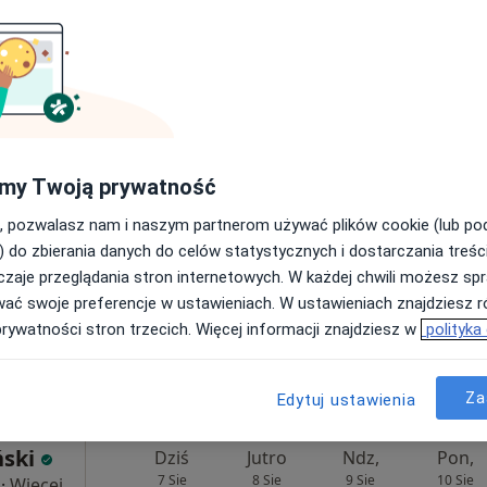
rak ceny
nowski
Dziś
Jutro
Ndz,
Pon,
7 Sie
8 Sie
9 Sie
10 Sie
my Twoją prywatność
, pozwalasz nam i naszym partnerom używać plików cookie (lub p
Umawianie online nie jest dostępne
) do zbierania danych do celów statystycznych i dostarczania treśc
zaje przeglądania stron internetowych. W każdej chwili możesz spr
Poproś o wizytę
wać swoje preferencje w ustawieniach. W ustawieniach znajdziesz ró
prywatności stron trzecich. Więcej informacji znajdziesz w
polityka
170 zł
Za
Edytuj ustawienia
ński
Dziś
Jutro
Ndz,
Pon,
7 Sie
8 Sie
9 Sie
10 Sie
·
Więcej