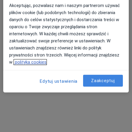
Brak dostępnych specjalistów z wolnymi terminami w tym centrum medycznym.
Akceptując, pozwalasz nam i naszym partnerom używać
plików cookie (lub podobnych technologii) do zbierania
Pokaż profil
danych do celów statystycznych i dostarczania treści w
oparciu o Twoje zwyczaje przeglądania stron
internetowych. W każdej chwili możesz sprawdzić i
zaktualizować swoje preferencje w ustawieniach. W
ustawieniach znajdziesz również linki do polityk
prywatności stron trzecich. Więcej informacji znajdziesz
w
polityka cookies
Zaakceptuj
Edytuj ustawienia
lek. Marcin Tusiński
·
Więcej
Ortopeda
55 opinii
Ogrodowa 21/23, Skierniewice
•
Mapa
Centrum Medyczne Ogrodowa
Konsultacja ortopedyczna
Brak ceny