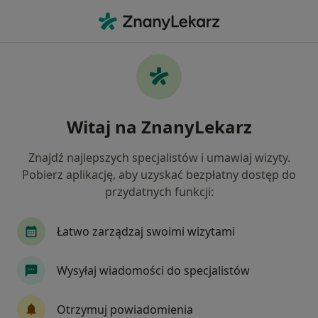
Me
Zwyrodnienie Stawów • Skierniewice, łódzkie
Filtry
• 1
Ubezpieczenie
Map
Zwyrodnienie stawów specjaliści w
Witaj na ZnanyLekarz
Skierniewicach
Jak działają wyniki wyszukiwania
Znajdź najlepszych specjalistów i umawiaj wizyty.
Pobierz aplikację, aby uzyskać bezpłatny dostęp do
przydatnych funkcji:
Jakiego specjalisty szukasz?
Ortopeda
Pediatra
Psychiatra
Neurol
Łatwo zarządzaj swoimi wizytami
Wysyłaj wiadomości do specjalistów
Otrzymuj powiadomienia