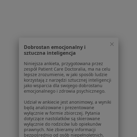
Centrum prasowe
Kontakt
Dla pacjentów
Lekarze
Placówki medyczne
Dobrostan emocjonalny i
Pytania i odpowiedzi
sztuczna inteligencja
Usługi i zabiegi
Niniejsza ankieta, przygotowana przez
Choroby
zespół Patient Care Doctoralia, ma na celu
Pomoc
lepsze zrozumienie, w jaki sposób ludzie
Aplikacje mobilne
korzystają z narzędzi sztucznej inteligencji
jako wsparcia dla swojego dobrostanu
Blog dla pacjentów
emocjonalnego i zdrowia psychicznego.
Dla profesjonalistów
Udział w ankiecie jest anonimowy, a wyniki
będą analizowane i prezentowane
Cennik
wyłącznie w formie zbiorczej. Pytania
Dla lekarzy
dotyczące nastolatków są skierowane
Dla placówek medycznych
wyłącznie do rodziców lub opiekunów
prawnych. Nie zbieramy informacji
Noa Notes
nowość
bezpośrednio od osób niepełnoletnich.