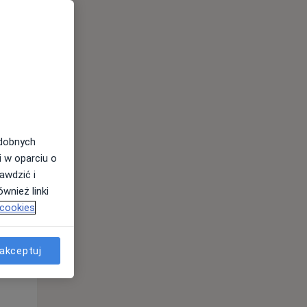
Pon,
Wt,
Śr,
10 Sie
11 Sie
12 Sie
odobnych
i w oparciu o
awdzić i
wnież linki
 cookies
Pon,
Wt,
Śr,
10 Sie
11 Sie
12 Sie
akceptuj