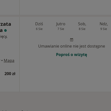
rzata
Dziś
Jutro
Sob,
Ndz,
a
6 Sie
7 Sie
8 Sie
9 Sie
ięcy,
Umawianie online nie jest dostępne
Poproś o wizytę
y
•
Mapa
200 zł