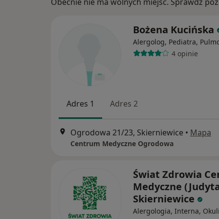
Obecnie nie ma wolnych miejsc. Sprawdź późn
Bożena Kucińska
Alergolog, Pediatra, Pulm
4 opinie
Adres 1
Adres 2
Ogrodowa 21/23, Skierniewice
•
Mapa
Centrum Medyczne Ogrodowa
Świat Zdrowia C
Medyczne (Judyta
Skierniewice
Alergologia, Interna, Okul