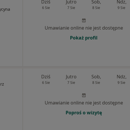
Dziś
Jutro
Sob,
Ndz,
6 Sie
7 Sie
8 Sie
9 Sie
ycyna
Umawianie online nie jest dostępne
Pokaż profil
Dziś
Jutro
Sob,
Ndz,
6 Sie
7 Sie
8 Sie
9 Sie
arz
Umawianie online nie jest dostępne
Poproś o wizytę