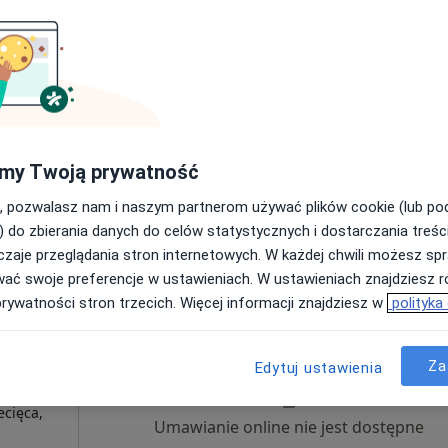
cz
Dziś
Jutro
Sob,
Ndz,
6 Sie
7 Sie
8 Sie
9 Sie
·
nterna
Umawianie online nie jest dostępne
my Twoją prywatność
Pokaż profil
, pozwalasz nam i naszym partnerom używać plików cookie (lub p
) do zbierania danych do celów statystycznych i dostarczania treśc
zaje przeglądania stron internetowych. W każdej chwili możesz spr
wać swoje preferencje w ustawieniach. W ustawieniach znajdziesz ró
prywatności stron trzecich. Więcej informacji znajdziesz w
polityka
ia
Dziś
Jutro
Sob,
Ndz,
6 Sie
7 Sie
8 Sie
9 Sie
Za
Edytuj ustawienia
ecięca,
Umawianie online nie jest dostępne