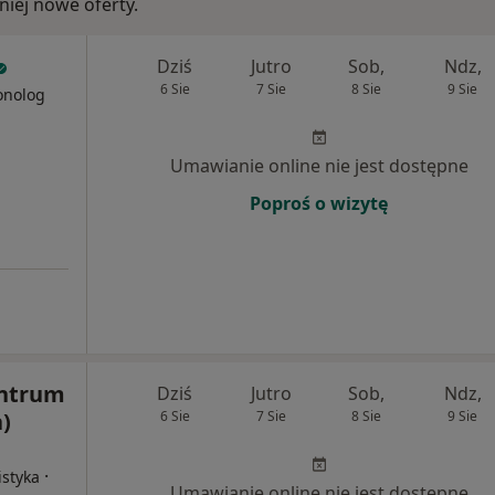
iej nowe oferty.
Dziś
Jutro
Sob,
Ndz,
6 Sie
7 Sie
8 Sie
9 Sie
onolog
Umawianie online nie jest dostępne
Poproś o wizytę
entrum
Dziś
Jutro
Sob,
Ndz,
)
6 Sie
7 Sie
8 Sie
9 Sie
·
istyka
Umawianie online nie jest dostępne