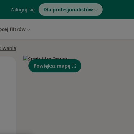
Zaloguj się
Dla profesjonalistów
ęcej filtrów
ukiwania
Pon,
Wt,
Śr,
Powiększ mapę
10 Sie
11 Sie
12 Sie