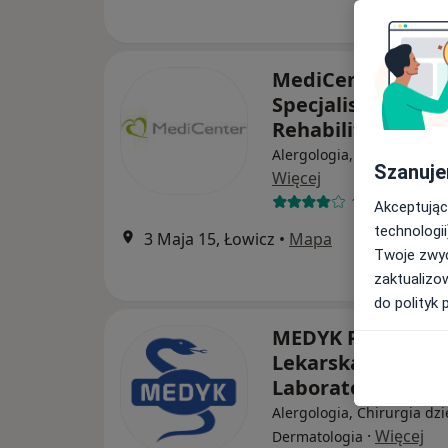
MediCenter Łowi
Specjalistyka i
Rehabilitacja
Alergologia, Ortopedia, I
Szanuje
Więcej
18 opinii
Akceptując
technologii
3 Maja 15, Łowicz
•
Mapa
Twoje zwyc
zaktualizo
do polityk 
MEDYK Przychodn
Lekarska i
Laboratorium
Alergologia, Chirurgia dzi
·
Więcej
Dermatologia