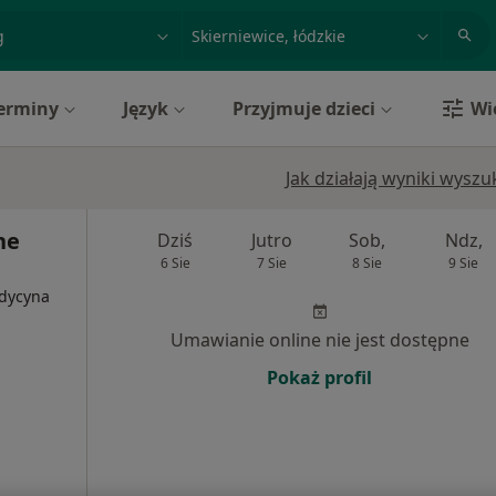
acja, badanie lub nazwisko
miasto lub dzielnica
erminy
Język
Przyjmuje dzieci
Wi
Jak działają wyniki wysz
ne
Dziś
Jutro
Sob,
Ndz,
6 Sie
7 Sie
8 Sie
9 Sie
edycyna
Umawianie online nie jest dostępne
Pokaż profil