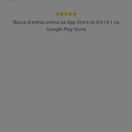
Nasza średnia ocena na App Store to 4.9 i 4.1 na
mgr Pamela Broniarek
Google Play Store
·
Więcej
Dietetyk
53 opinie
Adres
Online
Mszczonowska 18A, Skierniewice
•
Mapa
Klinika Diet
Konsultacja dietetyczna
190 zł
Specjalista nie oferuje umawiania online pod tym adresem.
Poproś o wizytę