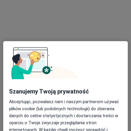
lek. Małgorzata Zalewska
·
Więcej
Endokrynolog, Ginekolog
229 opinii
Adres 1
Adres 2
Jasna 5/7, Skierniewice
•
Mapa
Szanujemy Twoją prywatność
Gabinet lekarski
Akceptując, pozwalasz nam i naszym partnerom używać
Konsultacja endokrynologiczna + USG tarczycy
300 zł
plików cookie (lub podobnych technologii) do zbierania
Specjalista nie oferuje umawiania online pod tym adresem.
danych do celów statystycznych i dostarczania treści w
oparciu o Twoje zwyczaje przeglądania stron
Poproś o wizytę
internetowych. W każdej chwili możesz sprawdzić i