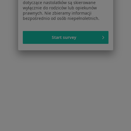
dotyczące nastolatków są skierowane
Dla pacjentów
wyłącznie do rodziców lub opiekunów
prawnych. Nie zbieramy informacji
bezpośrednio od osób niepełnoletnich.
Lekarze
Placówki medyczne
Pytania i odpowiedzi
Start survey
Usługi i zabiegi
Choroby
Pomoc
Aplikacje mobilne
Blog dla pacjentów
Dla profesjonalistów
Cennik
Dla lekarzy
Dla placówek medycznych
Noa Notes
nowość
Baza wiedzy
Centrum Pomocy dla Specjalisty