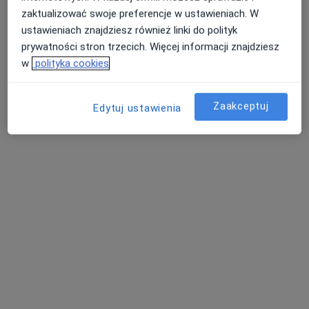
zaktualizować swoje preferencje w ustawieniach. W
ustawieniach znajdziesz również linki do polityk
prywatności stron trzecich. Więcej informacji znajdziesz
w
polityka cookies
Zaakceptuj
Edytuj ustawienia
Bezpieczne płatności
Centrum Terapii ALMA
·
Więcej
Psychoterapia, Psychiatria, Psychologia
4351 opinii
Marii Konopnickiej 22, Skierniewice
•
Mapa
Konsultacja psychologiczna
250 zł
Pokaż więcej usług