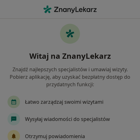
Me
Zespół Policystycznych Jajników Pcos Pmos • Skierniewice, łódzkie
Filtry
• 1
Mapa
Zespół policystycznych jajników (PCOS /
Witaj na ZnanyLekarz
PMOS) specjaliści w Skierniewicach
Jak działają wyniki wyszukiwania
Znajdź najlepszych specjalistów i umawiaj wizyty.
Pobierz aplikację, aby uzyskać bezpłatny dostęp do
przydatnych funkcji:
Jakiego specjalisty szukasz?
Endokrynolog
Ginekolog
Dietetyk
In
Łatwo zarządzaj swoimi wizytami
Wysyłaj wiadomości do specjalistów
Otrzymuj powiadomienia