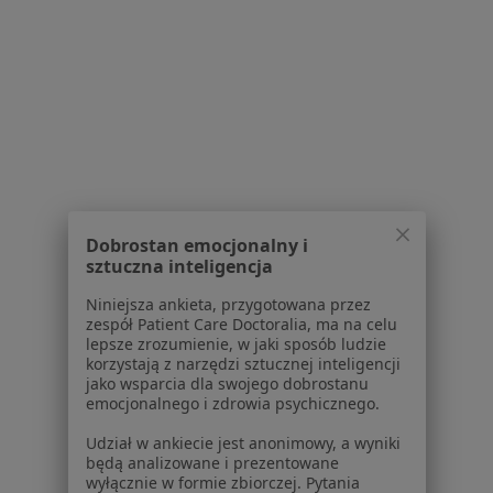
Serwis
Regulamin
Polityka prywatności pacjentów
Polityka prywatności profesjonalistów
Polityka prywatności dla profesjonalistów, których
Dobrostan emocjonalny i
sztuczna inteligencja
dane pozyskaliśmy samodzielnie
Polityka cookies
Niniejsza ankieta, przygotowana przez
Jak działają wyniki wyszukiwania
zespół Patient Care Doctoralia, ma na celu
lepsze zrozumienie, w jaki sposób ludzie
Dostępność
korzystają z narzędzi sztucznej inteligencji
O nas
jako wsparcia dla swojego dobrostanu
Praca
Rekrutujemy!
emocjonalnego i zdrowia psychicznego.
Partnerzy
Udział w ankiecie jest anonimowy, a wyniki
Centrum prasowe
będą analizowane i prezentowane
Kontakt
wyłącznie w formie zbiorczej. Pytania