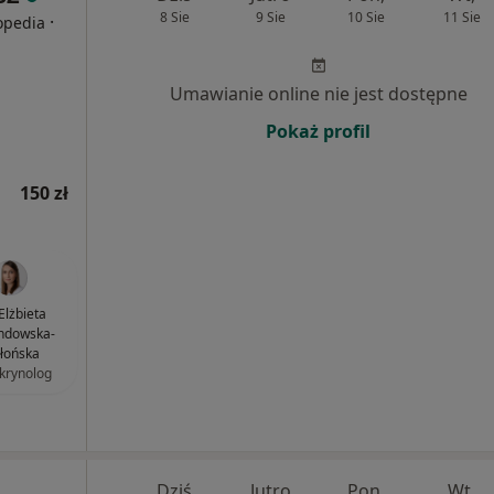
8 Sie
9 Sie
10 Sie
11 Sie
·
topedia
Umawianie online nie jest dostępne
Pokaż profil
150 zł
 Elżbieta
ndowska-
błońska
krynolog
Dziś
Jutro
Pon,
Wt,