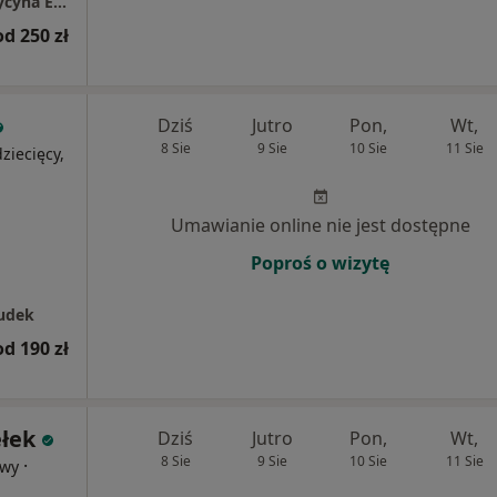
OKO-TEST Diagnostyka i Chirurgia Oka Medycyna Estetyczna
od 250 zł
Dziś
Jutro
Pon,
Wt,
8 Sie
9 Sie
10 Sie
11 Sie
ziecięcy,
Umawianie online nie jest dostępne
Poproś o wizytę
udek
od 190 zł
ełek
Dziś
Jutro
Pon,
Wt,
8 Sie
9 Sie
10 Sie
11 Sie
·
owy