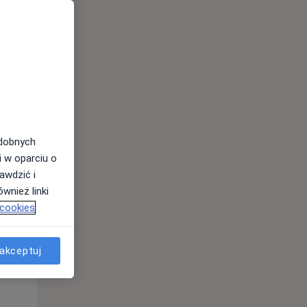
odobnych
i w oparciu o
awdzić i
Śr,
Czw,
Pt,
wnież linki
12 Sie
13 Sie
14 Sie
 cookies
akceptuj