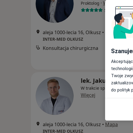
·
Więcej
Proktolog
504 opinie
aleja 1000-lecia 16, Olkusz
•
Mapa
INTER-MED OLKUSZ
Konsultacja chirurgiczna
Szanuje
Akceptując
technologii
Twoje zwyc
lek. Jakub Ciepał
zaktualizo
W trakcie specjalizacji (Ch
do polityk 
Więcej
aleja 1000-lecia 16, Olkusz
•
Mapa
INTER-MED OLKUSZ