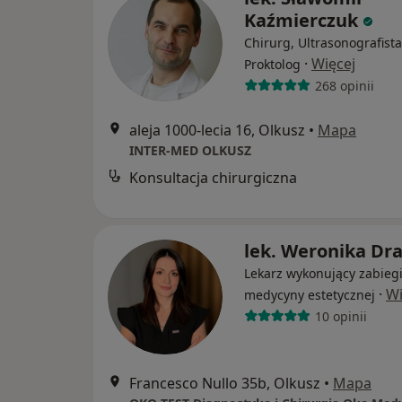
Kaźmierczuk
Chirurg, Ultrasonografista
·
Więcej
Proktolog
268 opinii
aleja 1000-lecia 16, Olkusz
•
Mapa
INTER-MED OLKUSZ
Konsultacja chirurgiczna
lek. Weronika Dr
Lekarz wykonujący zabieg
·
Wi
medycyny estetycznej
10 opinii
Francesco Nullo 35b, Olkusz
•
Mapa