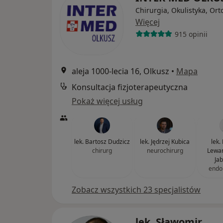
Chirurgia, Okulistyka, Or
Więcej
915 opinii
aleja 1000-lecia 16, Olkusz
•
Mapa
Konsultacja fizjoterapeutyczna
Pokaż więcej usług
lek. Bartosz Dudzicz
lek. Jędrzej Kubica
lek.
chirurg
neurochirurg
Lewa
Ja
endo
Zobacz wszystkich 23 specjalistów
lek. Sławomir