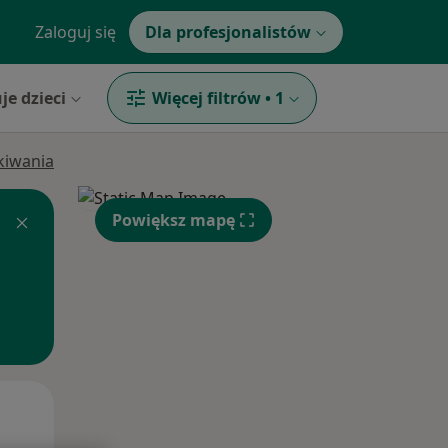
Zaloguj się
Dla profesjonalistów
je dzieci
Więcej filtrów
•
1
ukiwania
Powiększ mapę
Śr,
Czw,
Pt,
12 Sie
13 Sie
14 Sie