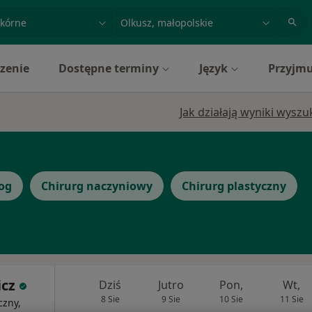
acja, badanie lub nazwisko
miasto lub dzielnica
zenie
Dostępne terminy
Język
Przyjmu
Jak działają wyniki wysz
og
Chirurg naczyniowy
Chirurg plastyczny
icz
Dziś
Jutro
Pon,
Wt,
8 Sie
9 Sie
10 Sie
11 Sie
czny,