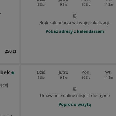
8 Sie
9 Sie
10 Sie
11 Sie
,
Brak kalendarza w Twojej lokalizacji.
Pokaż adresy z kalendarzem
250 zł
abek
Dziś
Jutro
Pon,
Wt,
8 Sie
9 Sie
10 Sie
11 Sie
i
ęcej
Umawianie online nie jest dostępne
Poproś o wizytę