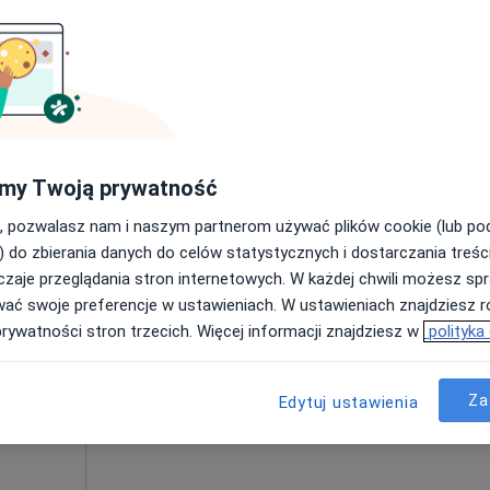
Umawianie online nie jest dostępne
Poproś o wizytę
250 zł
my Twoją prywatność
, pozwalasz nam i naszym partnerom używać plików cookie (lub p
) do zbierania danych do celów statystycznych i dostarczania treśc
zaje przeglądania stron internetowych. W każdej chwili możesz spr
Dziś
Jutro
Pon,
Wt,
wać swoje preferencje w ustawieniach. W ustawieniach znajdziesz ró
8 Sie
9 Sie
10 Sie
11 Sie
·
irurg)
prywatności stron trzecich. Więcej informacji znajdziesz w
polityka
Umawianie online nie jest dostępne
Za
Edytuj ustawienia
Poproś o wizytę