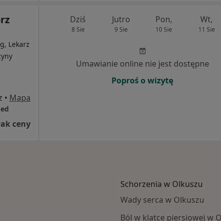
rz
Dziś
Jutro
Pon,
Wt,
8 Sie
9 Sie
10 Sie
11 Sie
g, Lekarz
cyny
Umawianie online nie jest dostępne
Poproś o wizytę
z
•
Mapa
med
rak ceny
Schorzenia w Olkuszu
Wady serca w Olkuszu
Ból w klatce piersiowej w 