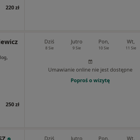
220 zł
iewicz
Dziś
Jutro
Pon,
Wt,
8 Sie
9 Sie
10 Sie
11 Sie
log,
Umawianie online nie jest dostępne
Poproś o wizytę
250 zł
SZ
Dziś
Jutro
Pon,
Wt,