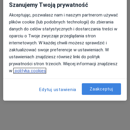
UŚMIESZKI - Ortodoncja i Stomatologia dla dzieci i młodzieży
Szanujemy Twoją prywatność
Konsultacja ortodontyczna
250 zł
Akceptując, pozwalasz nam i naszym partnerom używać
Specjalista nie oferuje umawiania online pod tym adresem.
plików cookie (lub podobnych technologii) do zbierania
danych do celów statystycznych i dostarczania treści w
Poproś o wizytę
oparciu o Twoje zwyczaje przeglądania stron
internetowych. W każdej chwili możesz sprawdzić i
zaktualizować swoje preferencje w ustawieniach. W
ustawieniach znajdziesz również linki do polityk
prywatności stron trzecich. Więcej informacji znajdziesz
w
polityka cookies
Zaakceptuj
Edytuj ustawienia
Centrum Stomatologii Nefrolux
·
Więcej
Ortodoncja, Stomatologia, Stomatologia dziecięca
3 opinie
Sokolska 30/u20, Katowice
•
Mapa