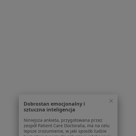
Piotra Skargi 6A, Katowice
•
Mapa
Brak dostępnych specjalistów z wolnymi terminami w tym centrum medycznym.
Pokaż profil
Śmigiel Implant Master Clinic Katowice
Dobrostan emocjonalny i
·
Więcej
Ortodoncja, Stomatologia, Chirurgia szczękowa
sztuczna inteligencja
47 opinii
Niniejsza ankieta, przygotowana przez
ul. św. Jacka 14, Katowice
•
Mapa
zespół Patient Care Doctoralia, ma na celu
lepsze zrozumienie, w jaki sposób ludzie
Brak dostępnych specjalistów z wolnymi terminami w tym centrum medycznym.