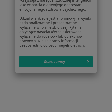
korzystają z narzędzi sztucznej inteligencji
jako wsparcia dla swojego dobrostanu
Pokaż profil
emocjonalnego i zdrowia psychicznego.
Udział w ankiecie jest anonimowy, a wyniki
będą analizowane i prezentowane
wyłącznie w formie zbiorczej. Pytania
1
2
3
4
5
dotyczące nastolatków są skierowane
wyłącznie do rodziców lub opiekunów
Powiązane wyszukiwania
|
prawnych. Nie zbieramy informacji
Oferty pracy - Ortodonta
bezpośrednio od osób niepełnoletnich.
W pobliżu Katowic
Ortodonci w Gliwicach
Start survey
Ortodonci w Bielsku-Białej
Ortodonci w Bytomiu
Ortodonci w Tarnowskich Górach
Ortodonci w Chorzowie
Więcej (14)
Więcej w kategorii: W pobliżu Katowic