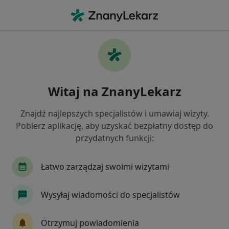
Me
Ortodonta • Katowice, śląskie
Filtry
Ubezpieczenie
Mapa
Polecani ortodonci w Katowicach
Witaj na ZnanyLekarz
Jak działają wyniki wyszukiwania
Znajdź najlepszych specjalistów i umawiaj wizyty.
Pobierz aplikację, aby uzyskać bezpłatny dostęp do
Wybierz swoje ubezpieczenie
przydatnych funkcji:
Allianz
Łatwo zarządzaj swoimi wizytami
Wysyłaj wiadomości do specjalistów
Otrzymuj powiadomienia