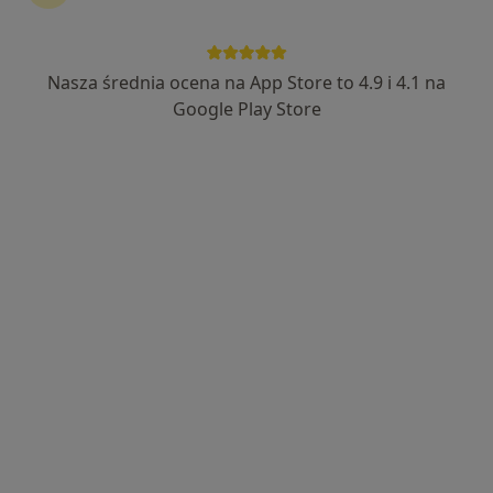
Nasza średnia ocena na App Store to 4.9 i 4.1 na
Bezpieczne płatności
Google Play Store
Maciej Dąbała
·
Więcej
Ortodonta
32 opinie
Francuska 102/u3, Katowice
•
Mapa
Ortodoncja Dąbała
Konsultacja ortodontyczna
200 zł
Specjalista nie oferuje umawiania online pod tym adresem.
Poproś o wizytę