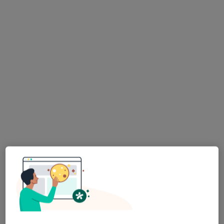
Brak dostępnych specjalistów z wolnymi terminami w tym centrum medycznym.
Pokaż profil
lek. dent. Michalina Łuczyk
·
Więcej
W trakcie specjalizacji (Ortodonta)
5 opinii
Adres 1
Adres 2
Adres 3
Radockiego 261, Katowice
•
Mapa