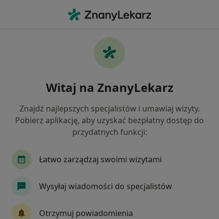
Me
Złamania • Kościerzyna, pomorskie
Filtry
• 1
Ubezpieczenie
Map
Złamania specjaliści w Kościerzynie
Witaj na ZnanyLekarz
Jak działają wyniki wyszukiwania
Znajdź najlepszych specjalistów i umawiaj wizyty.
Pobierz aplikację, aby uzyskać bezpłatny dostęp do
Jakiego specjalisty szukasz?
przydatnych funkcji:
Fizjoterapeuta
Ortopeda
Chirurg
De
Łatwo zarządzaj swoimi wizytami
Wysyłaj wiadomości do specjalistów
Otrzymuj powiadomienia