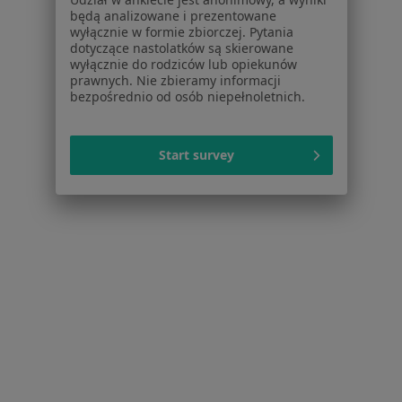
Urazy w Kościerzynie
będą analizowane i prezentowane
wyłącznie w formie zbiorczej. Pytania
Choroby zwyrodnieniowe w Kościerzynie
dotyczące nastolatków są skierowane
wyłącznie do rodziców lub opiekunów
łokieć tenisisty w Kościerzynie
prawnych. Nie zbieramy informacji
bezpośrednio od osób niepełnoletnich.
Więcej (15)
Więcej w kategorii: Schorzenia w Kościerzynie
Start survey
Złamania Specjaliści W Kościerzynie
Serwis
Regulamin
Polityka prywatności pacjentów
Polityka prywatności profesjonalistów