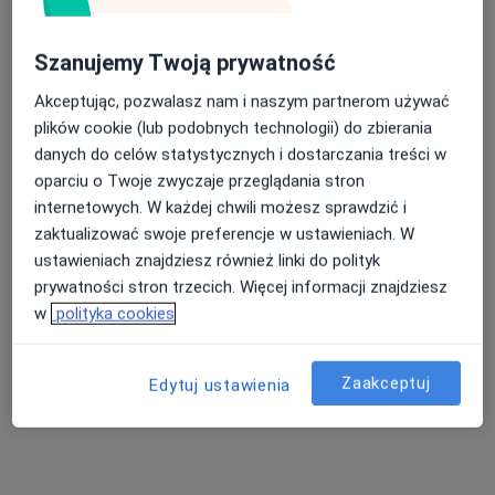
Szanujemy Twoją prywatność
Akceptując, pozwalasz nam i naszym partnerom używać
mgr Alina Czucha
plików cookie (lub podobnych technologii) do zbierania
·
Więcej
Fizjoterapeuta
danych do celów statystycznych i dostarczania treści w
94 opinie
oparciu o Twoje zwyczaje przeglądania stron
internetowych. W każdej chwili możesz sprawdzić i
Adres 1
Adres 2
zaktualizować swoje preferencje w ustawieniach. W
ustawieniach znajdziesz również linki do polityk
Stanisława Moniuszki 34/lok. 6, Kościerzyna
•
Mapa
prywatności stron trzecich. Więcej informacji znajdziesz
One Life Twoja Rehabilitacja
w
polityka cookies
Drenaż limfatyczny
80 zł
Specjalista nie oferuje umawiania online pod tym adresem.
Zaakceptuj
Edytuj ustawienia
Poproś o wizytę