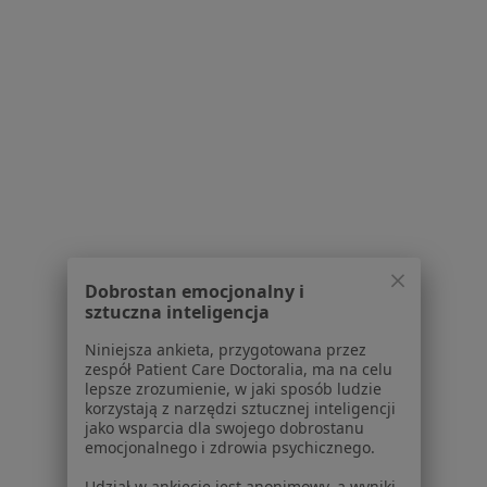
Powiązane wyszukiwania
W pobliżu Kościerzyny
Złamania w Gdańsku
Złamania w Pruszczu Gdańskim
Złamania w Starogardzie Gdańskim
Złamania w Baninie
Złamania w Kartuzach
Dobrostan emocjonalny i
sztuczna inteligencja
Więcej (6)
Więcej w kategorii: W pobliżu Kościerzyny
Niniejsza ankieta, przygotowana przez
zespół Patient Care Doctoralia, ma na celu
Schorzenia w Kościerzynie
lepsze zrozumienie, w jaki sposób ludzie
korzystają z narzędzi sztucznej inteligencji
Zespół cieśni nadgarstka w Kościerzynie
jako wsparcia dla swojego dobrostanu
emocjonalnego i zdrowia psychicznego.
Ból kolana w Kościerzynie
Udział w ankiecie jest anonimowy, a wyniki