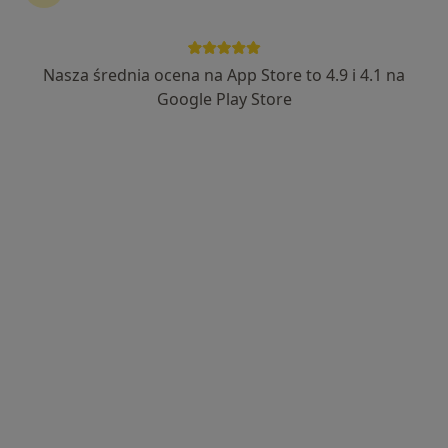
Nasza średnia ocena na App Store to 4.9 i 4.1 na
mgr Aleksandra Wenta
Google Play Store
·
Więcej
Fizjoterapeuta
14 opinii
Adres 1
Adres 2
Stolarska 1, Kościerzyna
•
Mapa
One Life Twoja Rehabilitacja
Drenaż limfatyczny
180 zł
Specjalista nie oferuje umawiania online pod tym adresem.
Poproś o wizytę