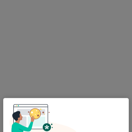
mgr Inga Grabowska
·
Więcej
Fizjoterapeuta
Stolarska 1, Kościerzyna
•
Mapa
One Life Twoja Rehabilitacja
Fizjoterapia kobiet w ciąży / fizjoterapia okołoporodowa
200 zł
Specjalista nie oferuje umawiania online pod tym adresem.
Poproś o wizytę