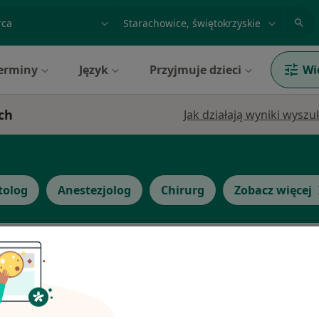
acja, badanie lub nazwisko
miasto lub dzielnica
erminy
Język
Przyjmuje dzieci
Wi
ch
Jak działają wyniki wysz
olog
Anestezjolog
Chirurg
Zobacz więcej
ka
Dziś
Jutro
Wt,
Śr,
9 Sie
10 Sie
11 Sie
12 Sie
Umawianie online nie jest dostępne