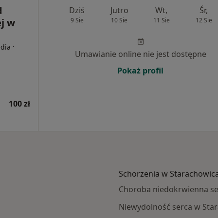
d
Dziś
Jutro
Wt,
Śr,
j w
9 Sie
10 Sie
11 Sie
12 Sie
·
edia
Umawianie online nie jest dostępne
Pokaż profil
100 zł
Schorzenia w Starachowic
Choroba niedokrwienna se
Niewydolność serca w Sta