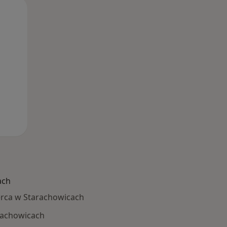
Czw,
Pt,
Sob,
13 Sie
14 Sie
15 Sie
ach
rca w Starachowicach
rachowicach