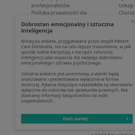
profesjonalistów
Usługi 
Polityka prywatności dla
Choro
profesjonalistów, których dane
Pomoc
Dobrostan emocjonalny i sztuczna
pozyskaliśmy samodzielnie
Aplika
inteligencja
Polityka cookies
Blog d
Niniejsza ankieta, przygotowana przez zespół Patient
Jak działają wyniki wyszukiwania
Care Doctoralia, ma na celu lepsze zrozumienie, w jaki
Dostępność
sposób ludzie korzystają z narzędzi sztucznej
O nas
inteligencji jako wsparcia dla swojego dobrostanu
emocjonalnego i zdrowia psychicznego.
Praca
Rekrutujemy!
Partnerzy
Udział w ankiecie jest anonimowy, a wyniki będą
Centrum prasowe
analizowane i prezentowane wyłącznie w formie
zbiorczej. Pytania dotyczące nastolatków są skierowane
Kontakt
wyłącznie do rodziców lub opiekunów prawnych. Nie
zbieramy informacji bezpośrednio od osób
niepełnoletnich.
otwiera się w now
otwiera s
o
Polska
,
Türkiye
,
España
,
Start survey