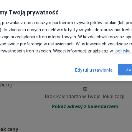
Poproś o wizytę
my Twoją prywatność
, pozwalasz nam i naszym partnerom używać plików cookie (lub p
) do zbierania danych do celów statystycznych i dostarczania treśc
zaje przeglądania stron internetowych. W każdej chwili możesz spr
wać swoje preferencje w ustawieniach. W ustawieniach znajdziesz ró
rak ceny
prywatności stron trzecich. Więcej informacji znajdziesz w
polityka
iew
Dziś
Jutro
Wt,
Śr,
Za
Edytuj ustawienia
9 Sie
10 Sie
11 Sie
12 Sie
ięcej
Brak kalendarza w Twojej lokalizacji.
Pokaż adresy z kalendarzem
rak ceny