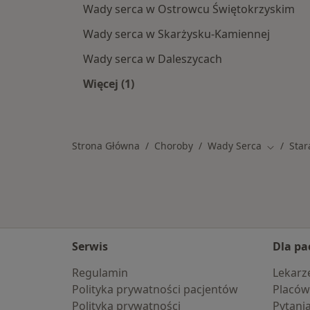
Wady serca w Ostrowcu Świętokrzyskim
Wady serca w Skarżysku-Kamiennej
Wady serca w Daleszycach
Więcej (1)
Więcej w kategorii: W pobliżu Stara
Strona Główna
Choroby
Wady Serca
Star
Zmień mi
Serwis
Dla pa
Regulamin
Lekarz
Polityka prywatności pacjentów
Placów
Polityka prywatności
Pytani