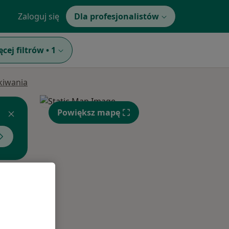
Zaloguj się
Dla profesjonalistów
ęcej filtrów
•
1
ukiwania
Powiększ mapę
Czw,
Pt,
Sob,
13 Sie
14 Sie
15 Sie