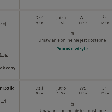
Dziś
Jutro
Wt,
Śr,
9 Sie
10 Sie
11 Sie
12 Sie
cej
Umawianie online nie jest dostępne
Poproś o wizytę
Mapa
rak ceny
r Dzik
Dziś
Jutro
Wt,
Śr,
9 Sie
10 Sie
11 Sie
12 Sie
cej
Umawianie online nie jest dostępne