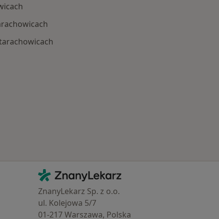
wicach
tarachowicach
Starachowicach
 Schorzenia w Starachowicach
Kontakt
ZnanyLekarz - Strona główna
ZnanyLekarz Sp. z o.o.
ul. Kolejowa 5/7
01-217 Warszawa, Polska