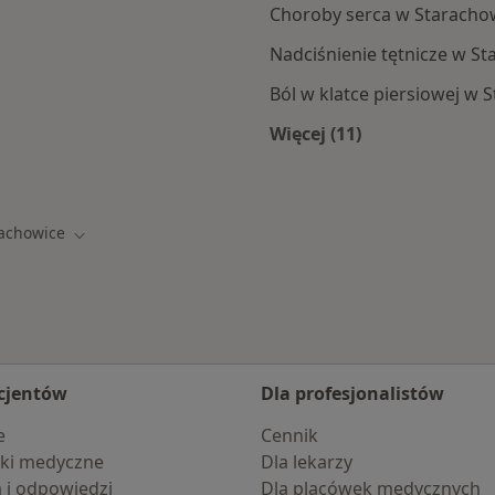
Choroby serca w Staracho
Nadciśnienie tętnicze w S
Ból w klatce piersiowej w 
Więcej (11)
chowic
Więcej w kategorii:
achowice
asto
Zmień miasto
cjentów
Dla profesjonalistów
e
Cennik
ki medyczne
Dla lekarzy
a i odpowiedzi
Dla placówek medycznych