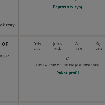
Poproś o wizytę
rak ceny
 OF
Dziś
Jutro
Wt,
Śr,
9 Sie
10 Sie
11 Sie
12 Sie
·
urgia
Umawianie online nie jest dostępne
Pokaż profil