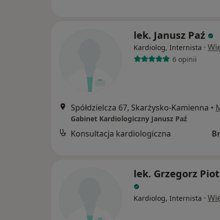
lek. Janusz Paź
·
Wię
Kardiolog, Internista
6 opinii
Spółdzielcza 67, Skarżysko-Kamienna
•
Gabinet Kardiologiczny Janusz Paź
Konsultacja kardiologiczna
B
lek. Grzegorz Piot
·
Wię
Kardiolog, Internista