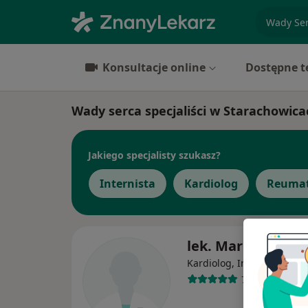
specjaliz
Konsultacje online
Dostępne t
Wady serca specjaliści w Starachowica
Jakiego specjalisty szukasz?
Internista
Kardiolog
Reumat
lek. Maria Palińs
Kardiolog, Internista
70 opinii