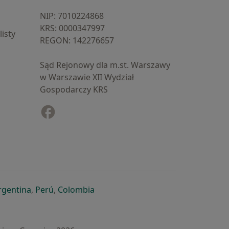
NIP: ⁠7010224868
KRS: ⁠0000347997
isty
REGON: ⁠142276657
Sąd Rejonowy dla m.st. Warszawy
w Warszawie XII Wydział
Gospodarczy KRS
Facebook
otwiera się w nowej karcie
cie
owej karcie
ię w nowej karcie
iera się w nowej karcie
otwiera się w nowej karcie
otwiera się w nowej karcie
otwiera się w nowej karcie
rgentina
,
Perú
,
Colombia