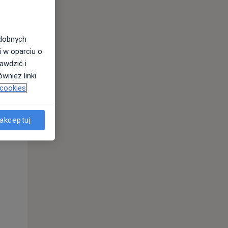
odobnych
i w oparciu o
awdzić i
wnież linki
 cookies
Czw,
Pt,
Sob,
akceptuj
13 Sie
14 Sie
15 Sie