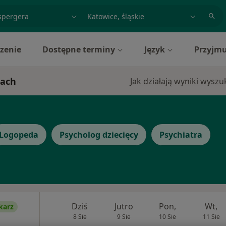
acja, badanie lub nazwisko
miasto lub dzielnica
zenie
Dostępne terminy
Język
Przyjmu
cach
Jak działają wyniki wysz
Logopeda
Psycholog dziecięcy
Psychiatra
Dziś
Jutro
Pon,
Wt,
karz
8 Sie
9 Sie
10 Sie
11 Sie