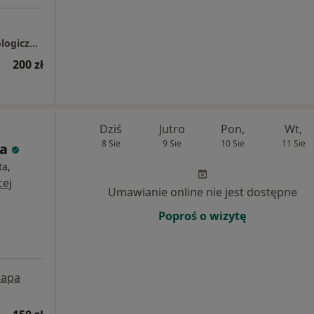
Centrum diagnozy, terapii i wsparcia psychologicznego " GRUPA EMITBERG"
200 zł
Dziś
Jutro
Pon,
Wt,
8 Sie
9 Sie
10 Sie
11 Sie
za
ta,
cej
Umawianie online nie jest dostępne
Poproś o wizytę
apa