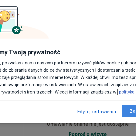
wska
ta
Umawianie online nie jest dostępne
Poproś o wizytę
my Twoją prywatność
, pozwalasz nam i naszym partnerom używać plików cookie (lub p
mgr Alicja Byszewska Psycholog Psychoterapia Gestalt
) do zbierania danych do celów statystycznych i dostarczania treśc
200 zł
zaje przeglądania stron internetowych. W każdej chwili możesz spr
wać swoje preferencje w ustawieniach. W ustawieniach znajdziesz ró
prywatności stron trzecich. Więcej informacji znajdziesz w
polityka
Dziś
Jutro
Pon,
Wt,
8 Sie
9 Sie
10 Sie
11 Sie
Za
Edytuj ustawienia
Umawianie online nie jest dostępne
Poproś o wizytę