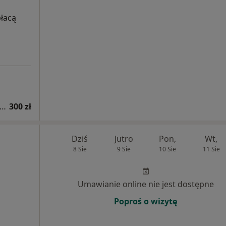
płacą
ultacja psychiatryczna dorosłych (pierwsza wizyta)
300 zł
Dziś
Jutro
Pon,
Wt,
8 Sie
9 Sie
10 Sie
11 Sie
Umawianie online nie jest dostępne
Poproś o wizytę