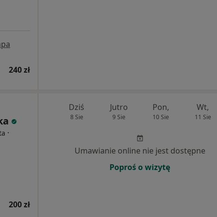
pa
240 zł
Dziś
Jutro
Pon,
Wt,
8 Sie
9 Sie
10 Sie
11 Sie
ka
·
ta
Umawianie online nie jest dostępne
Poproś o wizytę
200 zł