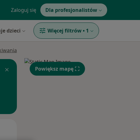
Zaloguj się
Dla profesjonalistów
je dzieci
Więcej filtrów
•
1
ukiwania
Powiększ mapę
Śr,
Czw,
Pt,
12 Sie
13 Sie
14 Sie