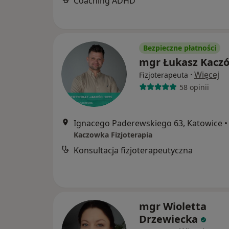
Coaching ADHD
Bezpieczne płatności
mgr Łukasz Kacz
·
Więcej
Fizjoterapeuta
58 opinii
Ignacego Paderewskiego 63, Katowice
•
Kaczowka Fizjoterapia
Konsultacja fizjoterapeutyczna
mgr Wioletta
Drzewiecka