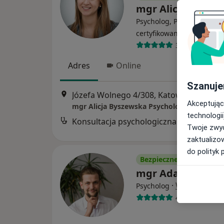
mgr Alicja Bysze
Psycholog, Psychoterapeu
·
Więcej
certyfikowany
3 opinie
Adres
Online
Szanuje
Józefa Wolnego 4/308, Katowice
•
Mapa
Akceptując
technologii
Konsultacja psychologiczna
Twoje zwyc
zaktualizo
do polityk 
Bezpieczne płatności
mgr Adam Bajer
·
Więcej
Psycholog
40 opinii