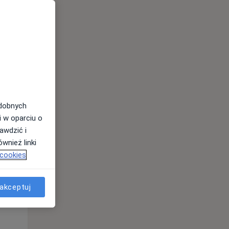
odobnych
i w oparciu o
awdzić i
wnież linki
 cookies
Śr,
Czw,
Pt,
12 Sie
13 Sie
14 Sie
akceptuj