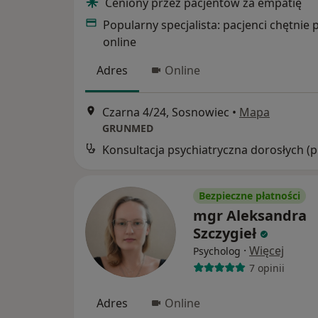
Ceniony przez pacjentów za empatię
Popularny specjalista: pacjenci chętnie 
online
Adres
Online
Czarna 4/24, Sosnowiec
•
Mapa
GRUNMED
Kons
Bezpieczne płatności
mgr Aleksandra
Szczygieł
·
Więcej
Psycholog
7 opinii
Adres
Online