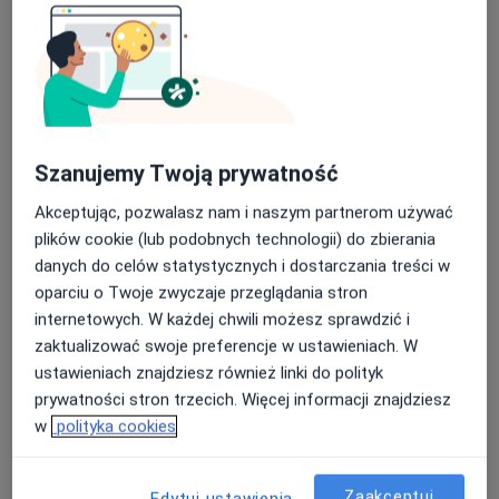
Bezpieczne płatności
mgr Anna Wilczek
·
Więcej
Psycholog, Psychoterapeuta
Szanujemy Twoją prywatność
1 Maja 7, Knurów
•
Mapa
Niepubliczna Specjalistyczna Poradnia Psychologiczno - Pedagogiczna "DOBRE MIEJSCE"
Akceptując, pozwalasz nam i naszym partnerom używać
Konsultacja psychologiczna
180 zł
plików cookie (lub podobnych technologii) do zbierania
danych do celów statystycznych i dostarczania treści w
Specjalista nie oferuje umawiania online pod tym adresem.
oparciu o Twoje zwyczaje przeglądania stron
internetowych. W każdej chwili możesz sprawdzić i
Poproś o wizytę
zaktualizować swoje preferencje w ustawieniach. W
ustawieniach znajdziesz również linki do polityk
prywatności stron trzecich. Więcej informacji znajdziesz
w
polityka cookies
Zaakceptuj
Edytuj ustawienia