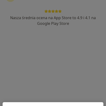
Nasza średnia ocena na App Store to 4.9 i 4.1 na
mgr Nicole Otremba-Grochal
Google Play Store
·
Więcej
Logopeda
73 opinie
Szpitalna 8/413, Knurów
•
Mapa
Poradnia Logopedyczna "Sówka" w Knurowie
Konsultacja logopedyczna dzieci
Brak ceny
Specjalista nie oferuje umawiania online pod tym adresem.
Poproś o wizytę