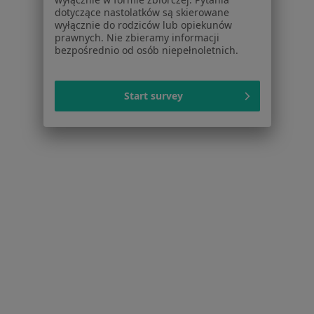
Choroby
dotyczące nastolatków są skierowane
Pomoc
wyłącznie do rodziców lub opiekunów
prawnych. Nie zbieramy informacji
Aplikacje mobilne
bezpośrednio od osób niepełnoletnich.
Blog dla pacjentów
Dla profesjonalistów
Start survey
Cennik
Dla lekarzy
Dla placówek medycznych
Noa Notes
nowość
Baza wiedzy
Centrum Pomocy dla Specjalisty
Kontakt
ZnanyLekarz - Strona główna
ZnanyLekarz Sp. z o.o.
ul. Kolejowa 5/7
01-217 Warszawa, Polska