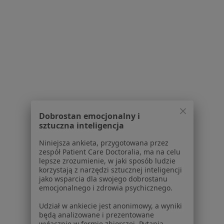
Regulamin
Polityka prywatności pacjentów
Polityka prywatności profesjonalistów
Polityka prywatności dla profesjonalistów, których
dane pozyskaliśmy samodzielnie
Polityka cookies
Jak działają wyniki wyszukiwania
Dostępność
O nas
Praca
Rekrutujemy!
Dobrostan emocjonalny i
Partnerzy
sztuczna inteligencja
Centrum prasowe
Niniejsza ankieta, przygotowana przez
Kontakt
zespół Patient Care Doctoralia, ma na celu
lepsze zrozumienie, w jaki sposób ludzie
Dla pacjentów
korzystają z narzędzi sztucznej inteligencji
jako wsparcia dla swojego dobrostanu
Lekarze
emocjonalnego i zdrowia psychicznego.
Placówki medyczne
Pytania i odpowiedzi
Udział w ankiecie jest anonimowy, a wyniki
będą analizowane i prezentowane
Usługi i zabiegi
wyłącznie w formie zbiorczej. Pytania