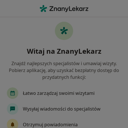
Me
Zespół Aspergera • Knurów, śląskie
Filtry
• 1
Mapa
Zespół Aspergera specjaliści w Knurowie
Witaj na ZnanyLekarz
Jak działają wyniki wyszukiwania
Znajdź najlepszych specjalistów i umawiaj wizyty.
Pobierz aplikację, aby uzyskać bezpłatny dostęp do
Jakiego specjalisty szukasz?
przydatnych funkcji:
Psycholog
Logopeda
Psychoterapeuta
Łatwo zarządzaj swoimi wizytami
Wysyłaj wiadomości do specjalistów
Otrzymuj powiadomienia