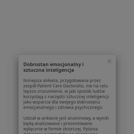
Polityka prywatności pacjentów
Polityka prywatności profesjonalistów
Polityka prywatności dla profesjonalistów, których
dane pozyskaliśmy samodzielnie
Polityka cookies
Jak działają wyniki wyszukiwania
Dostępność
O nas
Praca
Rekrutujemy!
Dobrostan emocjonalny i
Partnerzy
sztuczna inteligencja
Centrum prasowe
Kontakt
Niniejsza ankieta, przygotowana przez
zespół Patient Care Doctoralia, ma na celu
lepsze zrozumienie, w jaki sposób ludzie
Dla pacjentów
korzystają z narzędzi sztucznej inteligencji
jako wsparcia dla swojego dobrostanu
Lekarze
emocjonalnego i zdrowia psychicznego.
Placówki medyczne
Pytania i odpowiedzi
Udział w ankiecie jest anonimowy, a wyniki
będą analizowane i prezentowane
Usługi i zabiegi
wyłącznie w formie zbiorczej. Pytania
Choroby