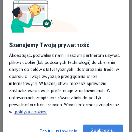
lek. Maciej Michalak
·
Więcej
W trakcie specjalizacji (Laryngolog)
766 opinii
Szanujemy Twoją prywatność
WRZEŚNIA, ulica Zawodzie 1A/U2, Września
•
Mapa
Optiviamed Centrum Medyczne
Akceptując, pozwalasz nam i naszym partnerom używać
Konsultacja laryngologiczna
300 zł
plików cookie (lub podobnych technologii) do zbierania
danych do celów statystycznych i dostarczania treści w
Specjalista nie oferuje umawiania online pod tym adresem.
oparciu o Twoje zwyczaje przeglądania stron
internetowych. W każdej chwili możesz sprawdzić i
Poproś o wizytę
zaktualizować swoje preferencje w ustawieniach. W
ustawieniach znajdziesz również linki do polityk
prywatności stron trzecich. Więcej informacji znajdziesz
w
polityka cookies
Zaakceptuj
Edytuj ustawienia