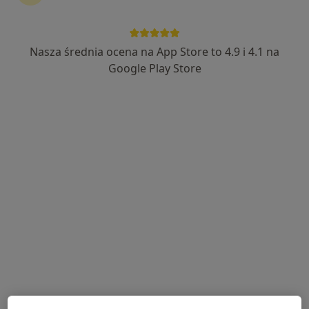
Nasza średnia ocena na App Store to 4.9 i 4.1 na
Aleksandra Trzcińska
Google Play Store
·
Więcej
Laryngolog, Laryngolog dziecięcy
317 opinii
WRZEŚNIA, ulica Zawodzie 1A/U2, Września
•
Mapa
Optiviamed Centrum Medyczne
Konsultacja laryngologiczna
300 zł
Specjalista nie oferuje umawiania online pod tym adresem.
Poproś o wizytę