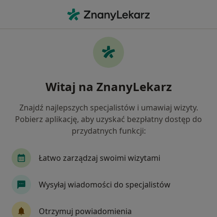
Me
Zapalenie Ucha • Września, wielkopolskie
Filtry
• 1
Ubezpieczenie
Map
Zapalenie ucha specjaliści w Wrześni
Witaj na ZnanyLekarz
Jak działają wyniki wyszukiwania
Znajdź najlepszych specjalistów i umawiaj wizyty.
Pobierz aplikację, aby uzyskać bezpłatny dostęp do
Jakiego specjalisty szukasz?
przydatnych funkcji:
Laryngolog
Laryngolog dziecięcy
Chirurg
Łatwo zarządzaj swoimi wizytami
Wysyłaj wiadomości do specjalistów
Otrzymuj powiadomienia