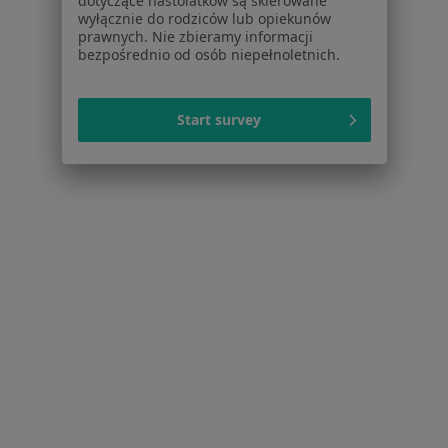
dotyczące nastolatków są skierowane
Pomoc
wyłącznie do rodziców lub opiekunów
prawnych. Nie zbieramy informacji
Aplikacje mobilne
bezpośrednio od osób niepełnoletnich.
Blog dla pacjentów
Dla profesjonalistów
Start survey
Cennik
Dla lekarzy
Dla placówek medycznych
Noa Notes
nowość
Baza wiedzy
Centrum Pomocy dla Specjalisty
Kontakt
ZnanyLekarz - Strona główna
ZnanyLekarz Sp. z o.o.
ul. Kolejowa 5/7
01-217 Warszawa, Polska
NIP: ⁠7010224868