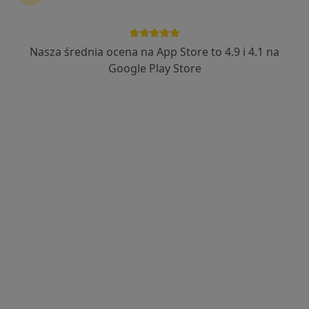
Nasza średnia ocena na App Store to 4.9 i 4.1 na
lek. Karolina Sobala-Jabłońska
Google Play Store
·
Więcej
Laryngolog, Laryngolog dziecięcy
62 opinie
Adres 1
Adres 2
osiedle Jana III Sobieskiego 103, Poznań
•
Mapa
Klinika Ty i Dziecko pawilon 103
Konsultacja laryngologiczna dzieci
od 250 zł
Specjalista nie oferuje umawiania online pod tym adresem.
Poproś o wizytę