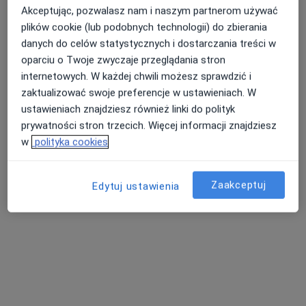
Akceptując, pozwalasz nam i naszym partnerom używać
plików cookie (lub podobnych technologii) do zbierania
danych do celów statystycznych i dostarczania treści w
oparciu o Twoje zwyczaje przeglądania stron
internetowych. W każdej chwili możesz sprawdzić i
SOMA MEDICA Fizjoterapia Osteopatia
zaktualizować swoje preferencje w ustawieniach. W
Medycyna
ustawieniach znajdziesz również linki do polityk
·
Więcej
Fizjoterapia, Osteopatia, Rehabilitacja medyczna
prywatności stron trzecich. Więcej informacji znajdziesz
393 opinie
w
polityka cookies
Os.Szafirowe 2a, Suchy Las
•
Mapa
Zaakceptuj
Konsultacja fizjoterapeutyczna
180 zł
Edytuj ustawienia
Pokaż więcej usług
lek. Paweł Dworecki
mgr Adam Dziurla
Jonasz Ryl
radiolog
osteopata
fizjoterapeuta
Zobacz wszystkich 12 specjalistów