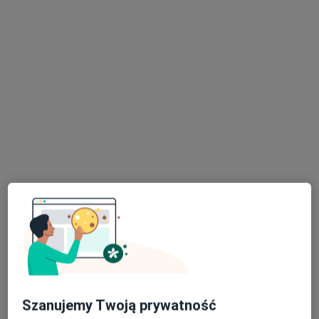
dr n. med. Ilona Małecka
·
Więcej
Pediatra
32 opinie
Os.Szafirowe 2a, Suchy Las
•
Mapa
SOMA MEDICA Fizjoterapia Osteopatia Medycyna
Konsultacja pediatryczna
od 250 zł
Specjalista nie oferuje umawiania online pod tym adresem.
Poproś o wizytę
Szanujemy Twoją prywatność