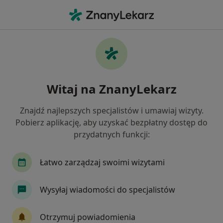
Me
Zapalenie Ucha • Suchy Las, wielkopolskie
Filtry
• 1
Mapa
Zapalenie ucha specjaliści w Suchym Lasie
Witaj na ZnanyLekarz
Jak działają wyniki wyszukiwania
Znajdź najlepszych specjalistów i umawiaj wizyty.
Pobierz aplikację, aby uzyskać bezpłatny dostęp do
Jakiego specjalisty szukasz?
przydatnych funkcji:
Laryngolog
Audiolog, foniatra
Ortopeda
Łatwo zarządzaj swoimi wizytami
Wysyłaj wiadomości do specjalistów
Otrzymuj powiadomienia