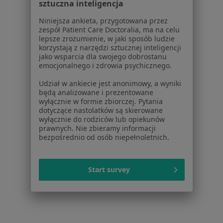
sztuczna inteligencja
Regulamin
Niniejsza ankieta, przygotowana przez
Polityka prywatności pacjentów
zespół Patient Care Doctoralia, ma na celu
Polityka prywatności profesjonalistów
lepsze zrozumienie, w jaki sposób ludzie
korzystają z narzędzi sztucznej inteligencji
Polityka prywatności dla profesjonalistów, których
jako wsparcia dla swojego dobrostanu
dane pozyskaliśmy samodzielnie
emocjonalnego i zdrowia psychicznego.
Polityka cookies
Udział w ankiecie jest anonimowy, a wyniki
Jak działają wyniki wyszukiwania
będą analizowane i prezentowane
Dostępność
wyłącznie w formie zbiorczej. Pytania
O nas
dotyczące nastolatków są skierowane
wyłącznie do rodziców lub opiekunów
Praca
Rekrutujemy!
prawnych. Nie zbieramy informacji
Partnerzy
bezpośrednio od osób niepełnoletnich.
Centrum prasowe
Kontakt
Start survey
Dla pacjentów
Lekarze
Placówki medyczne
Pytania i odpowiedzi