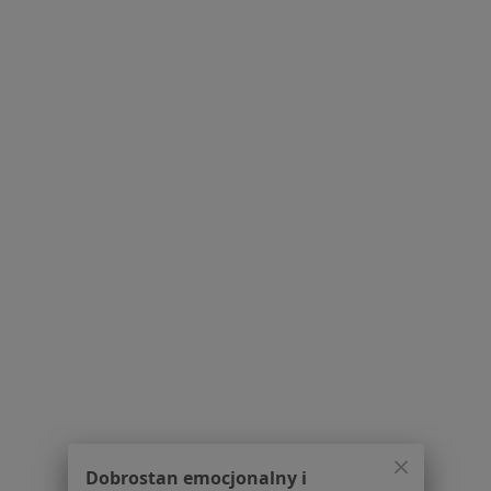
Ból w klatce piersiowej w Suchym Lasie
Zaburzenia odżywiania w Suchym Lasie
Zapalenie gardła w Suchym Lasie
Zapalenie krtani w Suchym Lasie
Zapalenie migdałków w Suchym Lasie
Więcej (15)
Więcej w kategorii: Schorzenia w Suchym Lasi
Zapalenie Ucha Specjaliści W Suchym Lasie
Dobrostan emocjonalny i
Serwis