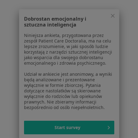
Polityka prywatności profesjonalistów
Polityka prywatności dla profesjonalistów, których
dane pozyskaliśmy samodzielnie
Dobrostan emocjonalny i
Polityka cookies
sztuczna inteligencja
Jak działają wyniki wyszukiwania
Niniejsza ankieta, przygotowana przez
Dostępność
zespół Patient Care Doctoralia, ma na celu
O nas
lepsze zrozumienie, w jaki sposób ludzie
korzystają z narzędzi sztucznej inteligencji
Praca
Rekrutujemy!
jako wsparcia dla swojego dobrostanu
Partnerzy
emocjonalnego i zdrowia psychicznego.
Centrum prasowe
Udział w ankiecie jest anonimowy, a wyniki
Kontakt
będą analizowane i prezentowane
wyłącznie w formie zbiorczej. Pytania
Dla pacjentów
dotyczące nastolatków są skierowane
wyłącznie do rodziców lub opiekunów
Lekarze
prawnych. Nie zbieramy informacji
Placówki medyczne
bezpośrednio od osób niepełnoletnich.
Pytania i odpowiedzi
Usługi i zabiegi
Start survey
Choroby
Pomoc