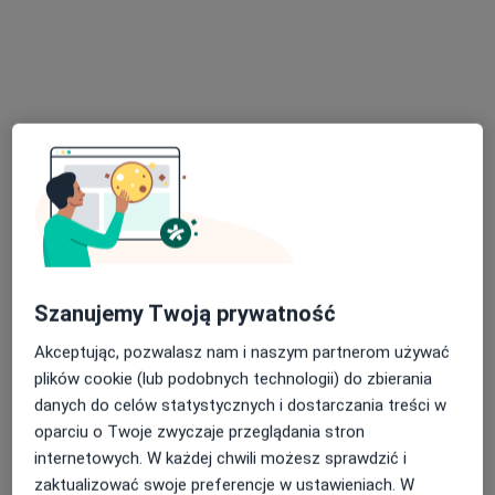
Bezpieczne płatności
Clinica Vitae
·
Więcej
Alergologia, Pediatria, Pulmonologia
283 opinie
Guderskiego 72/3, Gdańsk
•
Mapa
Szanujemy Twoją prywatność
Konsultacja alergologiczna
250 zł
Akceptując, pozwalasz nam i naszym partnerom używać
Pokaż więcej usług
plików cookie (lub podobnych technologii) do zbierania
danych do celów statystycznych i dostarczania treści w
oparciu o Twoje zwyczaje przeglądania stron
internetowych. W każdej chwili możesz sprawdzić i
dr n. med. Marlena
Rytlewska
zaktualizować swoje preferencje w ustawieniach. W