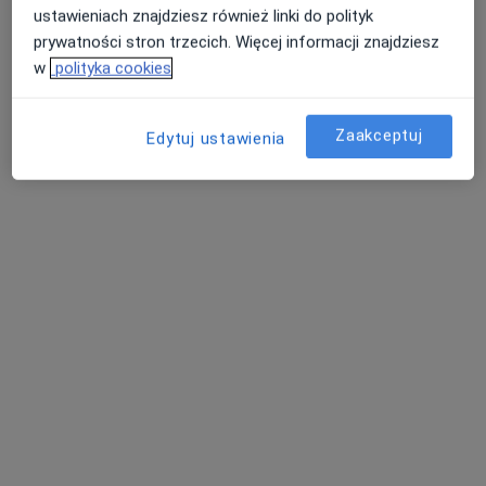
alergolog
ustawieniach znajdziesz również linki do polityk
prywatności stron trzecich. Więcej informacji znajdziesz
Brak dostępnych specjalistów z wolnymi terminami w tym centrum medycznym.
w
polityka cookies
Pokaż profil
Zaakceptuj
Edytuj ustawienia
lek. Arkadiusz Richert
·
Więcej
Lekarz rodzinny, Ultrasonografista
248 opinii
Guderskiego 72/3, Gdańsk
•
Mapa
Clinica Vitae