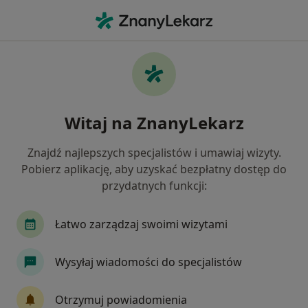
Me
Zapalenie Płuc • Kolbudy, pomorskie
Filtry
• 1
Ubezpieczenie
Map
Zapalenie płuc specjaliści w Kolbudach
Witaj na ZnanyLekarz
Jak działają wyniki wyszukiwania
Znajdź najlepszych specjalistów i umawiaj wizyty.
Pobierz aplikację, aby uzyskać bezpłatny dostęp do
Jakiego specjalisty szukasz?
przydatnych funkcji:
Pediatra
Internista
Pulmonolog
Ale
Łatwo zarządzaj swoimi wizytami
Wysyłaj wiadomości do specjalistów
Otrzymuj powiadomienia