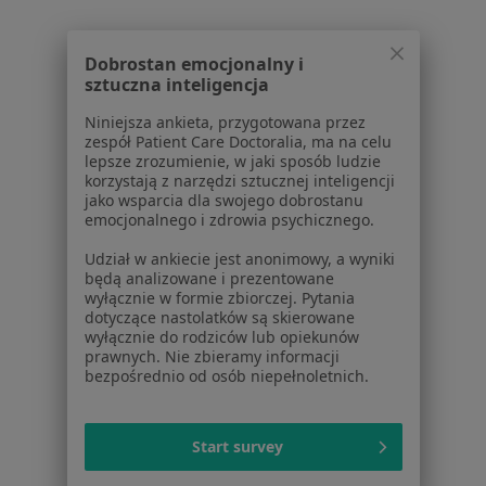
Lekarze
Placówki medyczne
Pytania i odpowiedzi
Dobrostan emocjonalny i
Usługi i zabiegi
sztuczna inteligencja
Choroby
Niniejsza ankieta, przygotowana przez
Pomoc
zespół Patient Care Doctoralia, ma na celu
Aplikacje mobilne
lepsze zrozumienie, w jaki sposób ludzie
korzystają z narzędzi sztucznej inteligencji
Blog dla pacjentów
jako wsparcia dla swojego dobrostanu
emocjonalnego i zdrowia psychicznego.
Dla profesjonalistów
Udział w ankiecie jest anonimowy, a wyniki
Cennik
będą analizowane i prezentowane
Dla lekarzy
wyłącznie w formie zbiorczej. Pytania
dotyczące nastolatków są skierowane
Dla placówek medycznych
wyłącznie do rodziców lub opiekunów
Noa Notes
nowość
prawnych. Nie zbieramy informacji
Baza wiedzy
bezpośrednio od osób niepełnoletnich.
Centrum Pomocy dla Specjalisty
Kontakt
Start survey
ZnanyLekarz - Strona główna