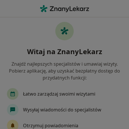
Me
Zapalenie Pęcherza Moczowego • Puławy, lubelskie
Filtry
• 1
Ubezpieczenie
Map
Zapalenie pęcherza moczowego specjaliści
Witaj na ZnanyLekarz
w Puławach
Jak działają wyniki wyszukiwania
Znajdź najlepszych specjalistów i umawiaj wizyty.
Pobierz aplikację, aby uzyskać bezpłatny dostęp do
przydatnych funkcji:
Jakiego specjalisty szukasz?
Ginekolog
Urolog
Lekarz wykonujący zab
Łatwo zarządzaj swoimi wizytami
Wysyłaj wiadomości do specjalistów
Otrzymuj powiadomienia