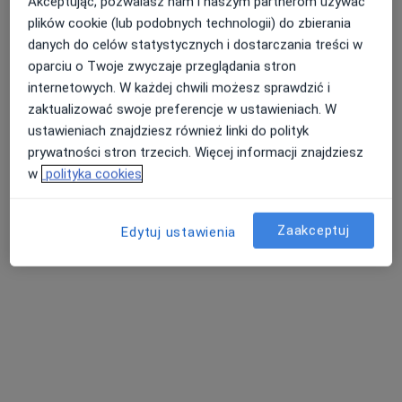
Akceptując, pozwalasz nam i naszym partnerom używać
plików cookie (lub podobnych technologii) do zbierania
danych do celów statystycznych i dostarczania treści w
oparciu o Twoje zwyczaje przeglądania stron
internetowych. W każdej chwili możesz sprawdzić i
zaktualizować swoje preferencje w ustawieniach. W
Bezpieczne płatności
ustawieniach znajdziesz również linki do polityk
ARS CLINIC Stomatologia & Ginekologia
prywatności stron trzecich. Więcej informacji znajdziesz
·
Ginekologia, Stomatologia, Chirurgia stomatologiczna
w
polityka cookies
Więcej
63 opinie
Zaakceptuj
Edytuj ustawienia
Kwiatowa 16, Puławy
•
Mapa
Konsultacja stomatologiczna
od 150 zł
Pokaż więcej usług
lek. dent. Magdalena
lek. dent. Anna
Szpala-Grad
Wasiłek
stomatolog
stomatolog