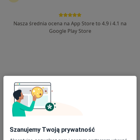
Nasza średnia ocena na App Store to 4.9 i 4.1 na
Google Play Store
Bezpieczne płatności
lek. Maciej Grad
·
Więcej
Ginekolog
62 opinie
Kwiatowa 16, Puławy
•
Mapa
ARS CLINIC Stomatologia & Ginekologia
Konsultacja ginekologiczna
od 250 zł
Specjalista nie oferuje umawiania online pod tym adresem.
Poproś o wizytę
Szanujemy Twoją prywatność