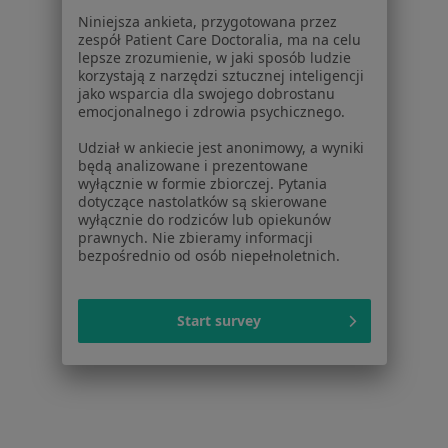
Dla lekarzy
Niniejsza ankieta, przygotowana przez
Dla placówek medycznych
zespół Patient Care Doctoralia, ma na celu
Noa Notes
nowość
lepsze zrozumienie, w jaki sposób ludzie
korzystają z narzędzi sztucznej inteligencji
Baza wiedzy
jako wsparcia dla swojego dobrostanu
Centrum Pomocy dla Specjalisty
emocjonalnego i zdrowia psychicznego.
Kontakt
Udział w ankiecie jest anonimowy, a wyniki
ZnanyLekarz - Strona główna
będą analizowane i prezentowane
wyłącznie w formie zbiorczej. Pytania
ZnanyLekarz Sp. z o.o.
dotyczące nastolatków są skierowane
ul. Kolejowa 5/7
wyłącznie do rodziców lub opiekunów
01-217 Warszawa, Polska
prawnych. Nie zbieramy informacji
bezpośrednio od osób niepełnoletnich.
NIP: ⁠7010224868
KRS: ⁠0000347997
Start survey
REGON: ⁠142276657
Sąd Rejonowy dla m.st. Warszawy w Warszawie XII
Wydział Gospodarczy KRS
Facebook
otwiera się w nowej karcie