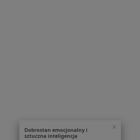
O nas
Praca
Rekrutujemy!
Partnerzy
Centrum prasowe
Kontakt
Dla pacjentów
Lekarze
Placówki medyczne
Pytania i odpowiedzi
Usługi i zabiegi
Choroby
Pomoc
Aplikacje mobilne
Blog dla pacjentów
Dla profesjonalistów
Dobrostan emocjonalny i
Cennik
sztuczna inteligencja