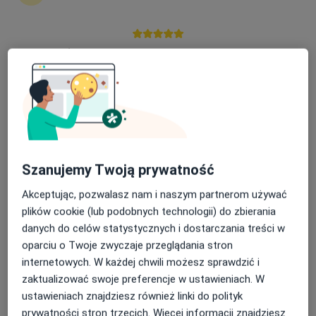
Nasza średnia ocena na App Store to 4.9 i 4.1 na
Bezpieczne płatności
Google Play Store
Aurum Vita Centrum Psychiatrii,
Psychologii i Geriatrii - Puławy ul. Zielona
19
·
Więcej
Psychiatria, Geriatria, Psychologia
17 opinii
Szanujemy Twoją prywatność
Zielona 19, Puławy
•
Mapa
Konsultacja psychiatryczna online
200 zł
Akceptując, pozwalasz nam i naszym partnerom używać
plików cookie (lub podobnych technologii) do zbierania
Pokaż więcej usług
danych do celów statystycznych i dostarczania treści w
oparciu o Twoje zwyczaje przeglądania stron
internetowych. W każdej chwili możesz sprawdzić i
lek. Joanna
lek. Maciej Skałecki
lek. Dominik Wośko
zaktualizować swoje preferencje w ustawieniach. W
Niedziałek
psychiatra
psychiatra
ustawieniach znajdziesz również linki do polityk
psychiatra
prywatności stron trzecich. Więcej informacji znajdziesz