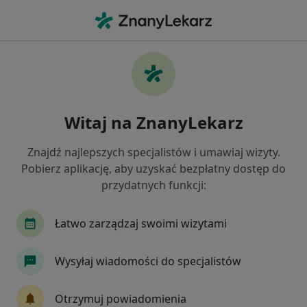
Me
Socjopatia • Puławy, lubelskie
Filtry
• 1
Mapa
Socjopatia specjaliści w Puławach
Witaj na ZnanyLekarz
Jak działają wyniki wyszukiwania
Znajdź najlepszych specjalistów i umawiaj wizyty.
Pobierz aplikację, aby uzyskać bezpłatny dostęp do
Jakiego specjalisty szukasz?
przydatnych funkcji:
Psychiatra
Geriatra
Neurolog
Psycho
Łatwo zarządzaj swoimi wizytami
Wysyłaj wiadomości do specjalistów
Otrzymuj powiadomienia