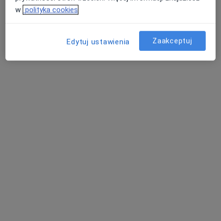
Brak dostępnych specjalistów z wolnymi terminami w tym centrum medycznym.
w
polityka cookies
Pokaż profil
Zaakceptuj
Edytuj ustawienia
dr n. med. Aneta Tylec
·
Więcej
Psychiatra, Geriatra
7 opinii
Adres 1
Adres 2
Al. Królewska 15, Puławy
•
Mapa