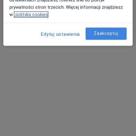
prywatności stron trzecich. Więcej informacji znajdziesz
w
polityka cookies
Centrum Medyczne Emmedica
·
Więcej
Pulmonologia, Chirurgia, Kardiologia
Zaakceptuj
Edytuj ustawienia
1037 opinii
29 Listopada 9 piętro II,, Skawina
•
Mapa
Konsultacja endokrynologiczna
200 zł
Pokaż więcej usług
lek. Maja Pawelec
lek. Karol Tomczyk
dr n. med. Maciej
kardiolog
ortopeda
Kowalewski
chirurg
Zobacz wszystkich 18 specjalistów
Brak dostępnych specjalistów z wolnymi terminami w tym centrum medycznym.