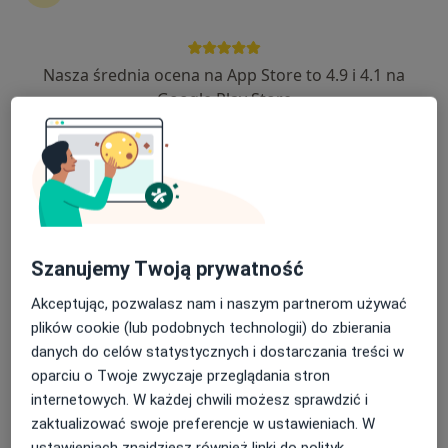
Nasza średnia ocena na App Store to 4.9 i 4.1 na
lek. Mateusz Kustra
Google Play Store
W trakcie specjalizacji (Chirurg naczyniowy)
5 opinii
29 Listopada 9 piętro II,, Skawina
•
Mapa
Centrum Medyczne Emmedica
Konsultacja chirurga naczyniowego + USG / Doppler żył dwóch kończyn dolnych
600 zł
Specjalista nie oferuje umawiania online pod tym adresem.
Szanujemy Twoją prywatność
Poproś o wizytę
Akceptując, pozwalasz nam i naszym partnerom używać
plików cookie (lub podobnych technologii) do zbierania
danych do celów statystycznych i dostarczania treści w
oparciu o Twoje zwyczaje przeglądania stron
internetowych. W każdej chwili możesz sprawdzić i
zaktualizować swoje preferencje w ustawieniach. W
ustawieniach znajdziesz również linki do polityk