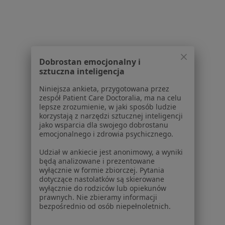
Choroby
Pomoc
Aplikacje mobilne
Blog dla pacjentów
Dobrostan emocjonalny i
Dla profesjonalistów
sztuczna inteligencja
Cennik
Niniejsza ankieta, przygotowana przez
Dla lekarzy
zespół Patient Care Doctoralia, ma na celu
Dla placówek medycznych
lepsze zrozumienie, w jaki sposób ludzie
korzystają z narzędzi sztucznej inteligencji
Noa Notes
nowość
jako wsparcia dla swojego dobrostanu
Baza wiedzy
emocjonalnego i zdrowia psychicznego.
Centrum Pomocy dla Specjalisty
Udział w ankiecie jest anonimowy, a wyniki
Kontakt
będą analizowane i prezentowane
ZnanyLekarz - Strona główna
wyłącznie w formie zbiorczej. Pytania
dotyczące nastolatków są skierowane
ZnanyLekarz Sp. z o.o.
wyłącznie do rodziców lub opiekunów
prawnych. Nie zbieramy informacji
ul. Kolejowa 5/7
bezpośrednio od osób niepełnoletnich.
01-217 Warszawa, Polska