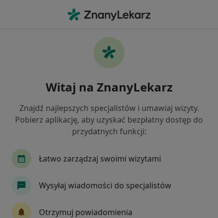
Me
Zakrzepica Żylna • Skawina, małopolskie
Filtry
• 1
Ubezpieczenie
Map
Zakrzepica żylna specjaliści w Skawinie
Witaj na ZnanyLekarz
Jak działają wyniki wyszukiwania
Znajdź najlepszych specjalistów i umawiaj wizyty.
Pobierz aplikację, aby uzyskać bezpłatny dostęp do
Jakiego specjalisty szukasz?
przydatnych funkcji:
Kardiolog
Chirurg
Dermatolog
Endo
Łatwo zarządzaj swoimi wizytami
Wysyłaj wiadomości do specjalistów
Otrzymuj powiadomienia