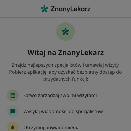
Me
Zakrzepica Żylna • Jaworzno, śląskie
Filtry
• 1
Ubezpieczenie
Map
Zakrzepica żylna specjaliści w Jaworznie
Witaj na ZnanyLekarz
Jak działają wyniki wyszukiwania
Znajdź najlepszych specjalistów i umawiaj wizyty.
Pobierz aplikację, aby uzyskać bezpłatny dostęp do
Jakiego specjalisty szukasz?
przydatnych funkcji:
Chirurg
Internista
Kardiolog
Flebolo
Łatwo zarządzaj swoimi wizytami
Wysyłaj wiadomości do specjalistów
Otrzymuj powiadomienia