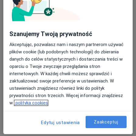
dr n. med. Mateusz Gajda
·
Więcej
Angiolog, Flebolog, Ultrasonografista
Szanujemy Twoją prywatność
252 opinie
Akceptując, pozwalasz nam i naszym partnerom używać
Adres
Online
plików cookie (lub podobnych technologii) do zbierania
danych do celów statystycznych i dostarczania treści w
oparciu o Twoje zwyczaje przeglądania stron
Jana Matejki 4, Jaworzno
•
Mapa
internetowych. W każdej chwili możesz sprawdzić i
EsterClinic
zaktualizować swoje preferencje w ustawieniach. W
Konsultacja angiologiczna
320 zł
ustawieniach znajdziesz również linki do polityk
Specjalista nie oferuje umawiania online pod tym adresem.
prywatności stron trzecich. Więcej informacji znajdziesz
w
polityka cookies
Poproś o wizytę
Zaakceptuj
Edytuj ustawienia