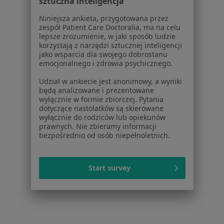
sztuczna inteligencja
Dla pacjentów
Niniejsza ankieta, przygotowana przez
zespół Patient Care Doctoralia, ma na celu
Lekarze
lepsze zrozumienie, w jaki sposób ludzie
korzystają z narzędzi sztucznej inteligencji
Placówki medyczne
jako wsparcia dla swojego dobrostanu
Pytania i odpowiedzi
emocjonalnego i zdrowia psychicznego.
Usługi i zabiegi
Udział w ankiecie jest anonimowy, a wyniki
Choroby
będą analizowane i prezentowane
Pomoc
wyłącznie w formie zbiorczej. Pytania
Aplikacje mobilne
dotyczące nastolatków są skierowane
wyłącznie do rodziców lub opiekunów
Blog dla pacjentów
prawnych. Nie zbieramy informacji
bezpośrednio od osób niepełnoletnich.
Dla profesjonalistów
Cennik
Start survey
Dla lekarzy
Dla placówek medycznych
Noa Notes
nowość
Baza wiedzy
Centrum Pomocy dla Specjalisty