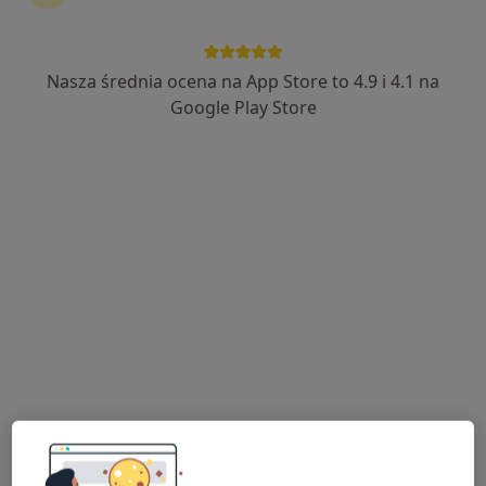
Nasza średnia ocena na App Store to 4.9 i 4.1 na
dr n. med. Andrzej Lekstan
Google Play Store
·
Więcej
Chirurg, Chirurg naczyniowy, Flebolog
1669 opinii
Krakusa 1, Jaworzno
•
Mapa
LEXMED Gabinety Spółka z o.o. Jaworzno
Konsultacja chirurga naczyniowego
200 zł
Specjalista nie oferuje umawiania online pod tym adresem.
Poproś o wizytę