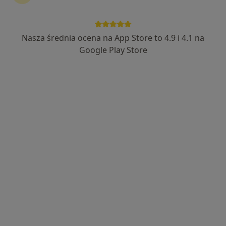
Nasza średnia ocena na App Store to 4.9 i 4.1 na
mgr Alicja Kowalska
Google Play Store
·
Więcej
Psycholog
15 opinii
Adres
Online
Mikołaja Kopernika 24, Dąbrowa Górnicza
•
Mapa
Centrum Medyczne STIM
Konsultacja psychoterapeutyczna
200 zł
Specjalista nie oferuje umawiania online pod tym adresem.
Poproś o wizytę