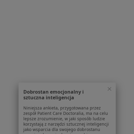
Augustynika 1a/11, Dąbrowa Górnicza
•
Mapa
Psycholog Edyta Tabor- Centrum Zintegrowanego Wsparcia Psychicznego MindsET
Konsultacja psychologiczna
150 zł
Specjalista nie oferuje umawiania online pod tym adresem.
Poproś o wizytę
1
2
Powiązane wyszukiwania
Dobrostan emocjonalny i
sztuczna inteligencja
W pobliżu Dąbrowy Górniczej
Niniejsza ankieta, przygotowana przez
Zaburzenia zachowania w Katowicach
zespół Patient Care Doctoralia, ma na celu
lepsze zrozumienie, w jaki sposób ludzie
Zaburzenia zachowania w Gliwicach
korzystają z narzędzi sztucznej inteligencji
jako wsparcia dla swojego dobrostanu
Zaburzenia zachowania w Sosnowcu