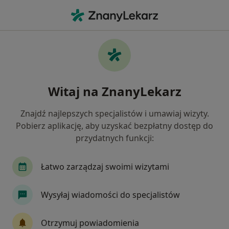
Me
Zaburzenia Zachowania • Dąbrowa Górnicza, śląskie
Filtry
• 1
Ubezpieczenie
Map
Zaburzenia zachowania specjaliści w
Witaj na ZnanyLekarz
Dąbrowie Górniczej
Jak działają wyniki wyszukiwania
Znajdź najlepszych specjalistów i umawiaj wizyty.
Pobierz aplikację, aby uzyskać bezpłatny dostęp do
przydatnych funkcji:
Jakiego specjalisty szukasz?
Psycholog
Psychoterapeuta
Psycholog dz
Łatwo zarządzaj swoimi wizytami
Wysyłaj wiadomości do specjalistów
Otrzymuj powiadomienia