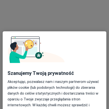
Specjalista nie oferuje umawiania online pod tym adresem.
Poproś o wizytę
Szanujemy Twoją prywatność
mgr Dominika Buczkowska
·
Więcej
Psycholog, Psychoterapeuta certyfikowany
Akceptując, pozwalasz nam i naszym partnerom używać
18 opinii
plików cookie (lub podobnych technologii) do zbierania
danych do celów statystycznych i dostarczania treści w
Adres 1
Adres 2
Online
oparciu o Twoje zwyczaje przeglądania stron
internetowych. W każdej chwili możesz sprawdzić i