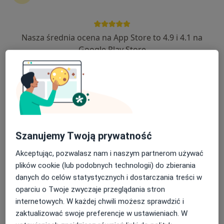
Nasza średnia ocena na App Store to 4.9 i 4.1 na
dr n. med. Agata Markiewicz
Google Play Store
·
Więcej
Kardiolog, Internista
456 opinii
Adres
Online
Adama Mickiewicza 16, Pniewy
•
Mapa
Szanujemy Twoją prywatność
Indywidualna Specjalistyczna Praktyka Lekarska Agata Markiewicz
Konsultacja kardiologiczna
od 180 zł
Akceptując, pozwalasz nam i naszym partnerom używać
plików cookie (lub podobnych technologii) do zbierania
Specjalista nie oferuje umawiania online pod tym adresem.
danych do celów statystycznych i dostarczania treści w
Poproś o wizytę
oparciu o Twoje zwyczaje przeglądania stron
internetowych. W każdej chwili możesz sprawdzić i
zaktualizować swoje preferencje w ustawieniach. W