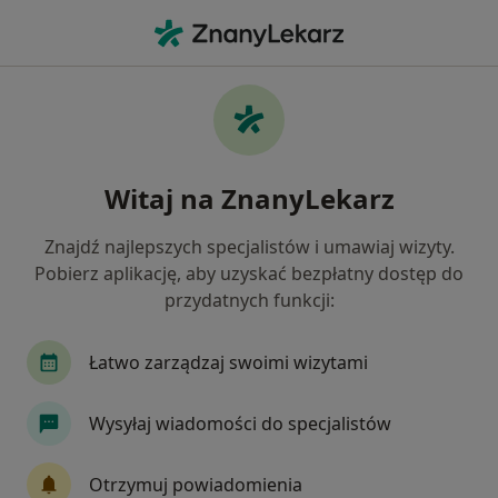
Me
Zaburzenia Rytmu Serca • Pniewy, wielkopolskie
Filtry
• 1
Mapa
Zaburzenia rytmu serca specjaliści w
Witaj na ZnanyLekarz
Pniewach
Jak działają wyniki wyszukiwania
Znajdź najlepszych specjalistów i umawiaj wizyty.
Pobierz aplikację, aby uzyskać bezpłatny dostęp do
przydatnych funkcji:
Jakiego specjalisty szukasz?
Kardiolog
Internista
Chirurg
Endokr
Łatwo zarządzaj swoimi wizytami
Wysyłaj wiadomości do specjalistów
Otrzymuj powiadomienia