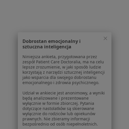
Usługi i zabiegi
Choroby
Pomoc
Aplikacje mobilne
Blog dla pacjentów
Dobrostan emocjonalny i
Dla profesjonalistów
sztuczna inteligencja
Cennik
Niniejsza ankieta, przygotowana przez
Dla lekarzy
zespół Patient Care Doctoralia, ma na celu
lepsze zrozumienie, w jaki sposób ludzie
Dla placówek medycznych
korzystają z narzędzi sztucznej inteligencji
Noa Notes
nowość
jako wsparcia dla swojego dobrostanu
Baza wiedzy
emocjonalnego i zdrowia psychicznego.
Centrum Pomocy dla Specjalisty
Udział w ankiecie jest anonimowy, a wyniki
będą analizowane i prezentowane
Kontakt
wyłącznie w formie zbiorczej. Pytania
ZnanyLekarz - Strona główna
dotyczące nastolatków są skierowane
wyłącznie do rodziców lub opiekunów
ZnanyLekarz Sp. z o.o.
prawnych. Nie zbieramy informacji
ul. Kolejowa 5/7
bezpośrednio od osób niepełnoletnich.
01-217 Warszawa, Polska