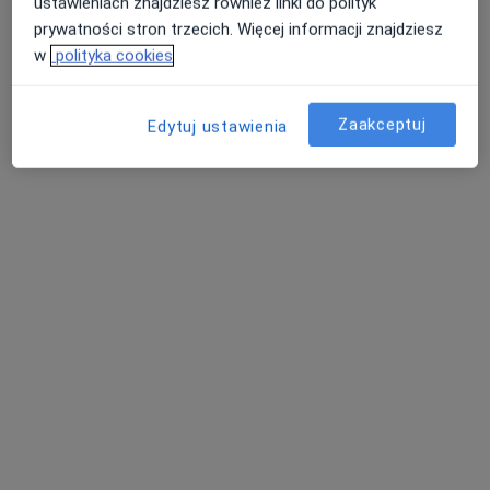
ustawieniach znajdziesz również linki do polityk
prywatności stron trzecich. Więcej informacji znajdziesz
w
polityka cookies
Zaakceptuj
Edytuj ustawienia
Centrum Medyczne Eng-Med
·
Więcej
Ginekologia, Ginekologia dziecięca, Endokrynologia
297 opinii
Spacerowa 14, Pniewy
•
Mapa
Konsultacja internistyczna
250 zł
Pokaż więcej usług
dr n. med. Monika
lek. Aleksander
dr Piotr Suszczewicz
Englert-Golon
Frąckowiak
flebolog
ginekolog
ginekolog