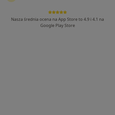
Nasza średnia ocena na App Store to 4.9 i 4.1 na
lek. Igor Kucharski
Google Play Store
W trakcie specjalizacji (Kardiolog), Lekarz pierwszego
·
Więcej
kontaktu
35 opinii
28 Czerwca 1956 r. 149a POZ, Poznań
•
Mapa
Przychodnia Lekarska sp.z o.o.
Konsultacja internistyczna (NFZ)
Darmowa usługa
Specjalista nie oferuje umawiania online pod tym adresem.
Poproś o wizytę