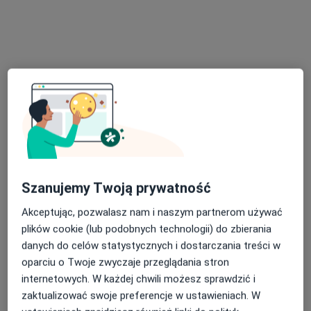
lek. Aleksandra Popławska
·
Więcej
Kardiolog
1 opinia
Ścinawska 43, Poznań
•
Mapa
BonMedica Gabinety
Konsultacja kardiologiczna + EKG
300 zł
Szanujemy Twoją prywatność
Specjalista nie oferuje umawiania online pod tym adresem.
Akceptując, pozwalasz nam i naszym partnerom używać
Poproś o wizytę
plików cookie (lub podobnych technologii) do zbierania
danych do celów statystycznych i dostarczania treści w
oparciu o Twoje zwyczaje przeglądania stron
internetowych. W każdej chwili możesz sprawdzić i
zaktualizować swoje preferencje w ustawieniach. W