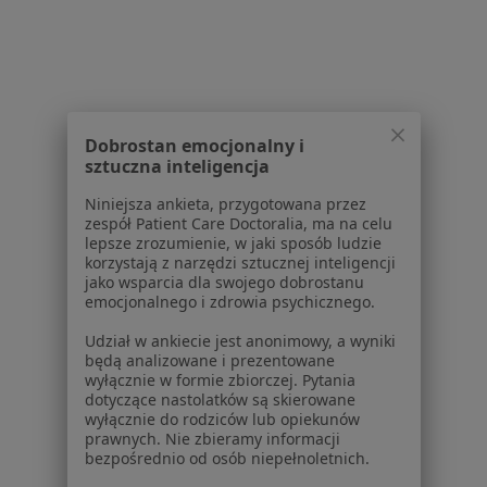
1
2
Powiązane wyszukiwania
Dobrostan emocjonalny i
sztuczna inteligencja
W pobliżu Luboni
Niniejsza ankieta, przygotowana przez
Zaburzenia rytmu serca w Poznaniu
zespół Patient Care Doctoralia, ma na celu
lepsze zrozumienie, w jaki sposób ludzie
Zaburzenia rytmu serca w Przeźmierowie
korzystają z narzędzi sztucznej inteligencji
jako wsparcia dla swojego dobrostanu
Zaburzenia rytmu serca w Obornikach
emocjonalnego i zdrowia psychicznego.
Zaburzenia rytmu serca w Kamionkach
Udział w ankiecie jest anonimowy, a wyniki
będą analizowane i prezentowane
Zaburzenia rytmu serca w Tarnowie Podgórnym
wyłącznie w formie zbiorczej. Pytania
dotyczące nastolatków są skierowane
Więcej (12)
wyłącznie do rodziców lub opiekunów
Więcej w kategorii: W pobliżu Luboni
prawnych. Nie zbieramy informacji
bezpośrednio od osób niepełnoletnich.
Schorzenia w Luboniu