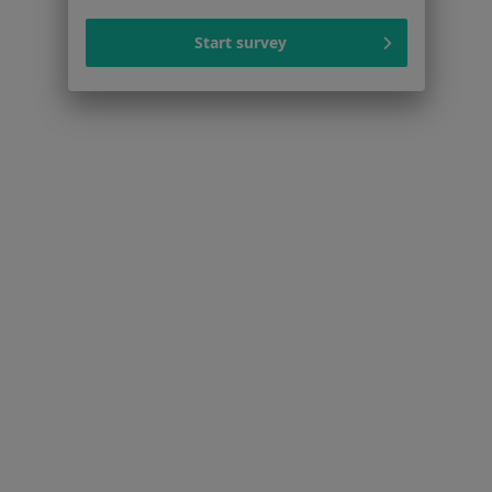
Choroba niedokrwienna serca w Luboniu
Start survey
Nadciśnienie tętnicze w Luboniu
Niewydolność serca w Luboniu
Bóle kręgosłupa w Luboniu
Choroby serca w Luboniu
Więcej (15)
Więcej w kategorii: Schorzenia w Luboniu
Zaburzenia Rytmu Serca Specjaliści W Luboniu
Serwis