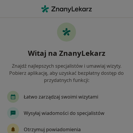
Me
Zaburzenia Rytmu Serca • Luboń, wielkopolskie
Filtry
• 1
Ubezpieczenie
Map
Zaburzenia rytmu serca specjaliści w
Witaj na ZnanyLekarz
Luboniu
Jak działają wyniki wyszukiwania
Znajdź najlepszych specjalistów i umawiaj wizyty.
Pobierz aplikację, aby uzyskać bezpłatny dostęp do
przydatnych funkcji:
Jakiego specjalisty szukasz?
Kardiolog
Internista
Chirurg
Ortope
Łatwo zarządzaj swoimi wizytami
Wysyłaj wiadomości do specjalistów
Otrzymuj powiadomienia