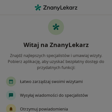
Me
Rak Tarczycy • Pniewy, wielkopolskie
Filtry
• 1
Ubezpieczenie
Map
Rak tarczycy specjaliści w Pniewach
Witaj na ZnanyLekarz
Jak działają wyniki wyszukiwania
Znajdź najlepszych specjalistów i umawiaj wizyty.
Pobierz aplikację, aby uzyskać bezpłatny dostęp do
Jakiego specjalisty szukasz?
przydatnych funkcji:
Endokrynolog
Chirurg
Ginekolog
Int
Łatwo zarządzaj swoimi wizytami
Wysyłaj wiadomości do specjalistów
Otrzymuj powiadomienia