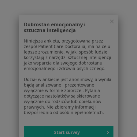
Aplikacje mobilne
Blog dla pacjentów
Dla profesjonalistów
Dobrostan emocjonalny i
sztuczna inteligencja
Cennik
Niniejsza ankieta, przygotowana przez
Dla lekarzy
zespół Patient Care Doctoralia, ma na celu
Dla placówek medycznych
lepsze zrozumienie, w jaki sposób ludzie
Noa Notes
nowość
korzystają z narzędzi sztucznej inteligencji
jako wsparcia dla swojego dobrostanu
Baza wiedzy
emocjonalnego i zdrowia psychicznego.
Centrum Pomocy dla Specjalisty
Udział w ankiecie jest anonimowy, a wyniki
Kontakt
będą analizowane i prezentowane
ZnanyLekarz - Strona główna
wyłącznie w formie zbiorczej. Pytania
dotyczące nastolatków są skierowane
ZnanyLekarz Sp. z o.o.
wyłącznie do rodziców lub opiekunów
ul. Kolejowa 5/7
prawnych. Nie zbieramy informacji
bezpośrednio od osób niepełnoletnich.
01-217 Warszawa, Polska
NIP: ⁠7010224868
Start survey
KRS: ⁠0000347997