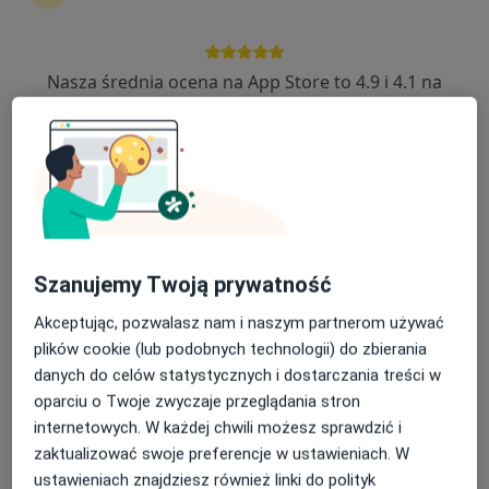
Nasza średnia ocena na App Store to 4.9 i 4.1 na
Centrum Medyczne Eng-Med
Google Play Store
·
Więcej
Ginekologia, Ginekologia dziecięca, Endokrynologia
297 opinii
Spacerowa 14, Pniewy
•
Mapa
Konsultacja internistyczna
250 zł
Pokaż więcej usług
Szanujemy Twoją prywatność
Akceptując, pozwalasz nam i naszym partnerom używać
dr n. med. Monika
lek. Aleksander
dr Piotr Suszczewicz
plików cookie (lub podobnych technologii) do zbierania
Englert-Golon
Frąckowiak
flebolog
ginekolog
ginekolog
danych do celów statystycznych i dostarczania treści w
oparciu o Twoje zwyczaje przeglądania stron
Brak dostępnych specjalistów z wolnymi terminami w tym centrum medycznym.
internetowych. W każdej chwili możesz sprawdzić i
zaktualizować swoje preferencje w ustawieniach. W
Pokaż profil
ustawieniach znajdziesz również linki do polityk