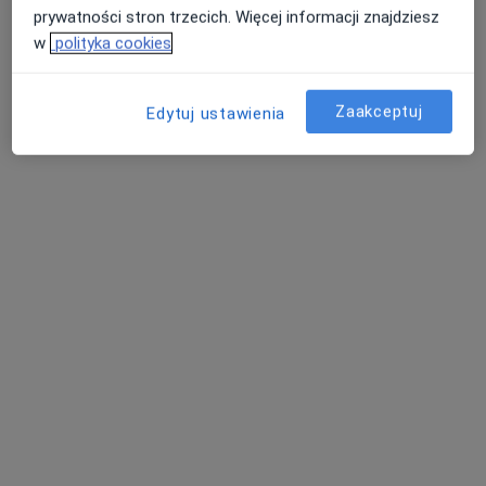
prywatności stron trzecich. Więcej informacji znajdziesz
w
polityka cookies
Zaakceptuj
Edytuj ustawienia
Skupienie na pacjencie
dr n. med. Remigiusz Domin
·
Więcej
Internista, W trakcie specjalizacji (Endokrynolog)
121 opinii
Adres
Online
Dworcowa 26/4, Pniewy
•
Mapa
Centrum Medyczne "Medyk"
Konsultacja endokrynologiczna
350 zł