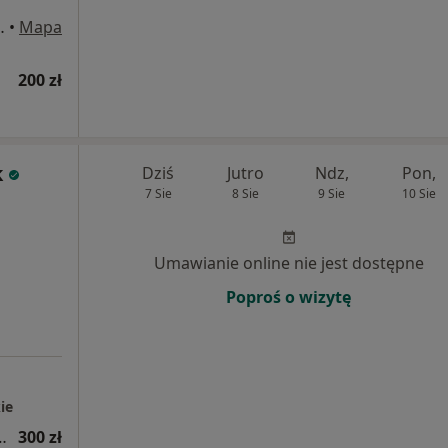
go 6, Puszczykowo
•
Mapa
200 zł
k
Dziś
Jutro
Ndz,
Pon,
7 Sie
8 Sie
9 Sie
10 Sie
Umawianie online nie jest dostępne
Poproś o wizytę
ie
tryczna (kolejna wizyta)
300 zł