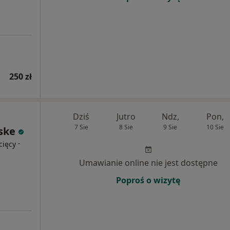
250 zł
Dziś
Jutro
Ndz,
Pon,
7 Sie
8 Sie
9 Sie
10 Sie
ske
·
cięcy
Umawianie online nie jest dostępne
Poproś o wizytę