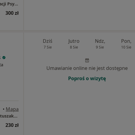
MISKE CLINIC - Centrum Diagnozy i Konsultacji Psychologicznej
300 zł
Dziś
Jutro
Ndz,
Pon,
7 Sie
8 Sie
9 Sie
10 Sie
s
ta
Umawianie online nie jest dostępne
Poproś o wizytę
nań
•
Mapa
Gabinet Psychoterapeutyczny Katarzyna Matuszak-Prymas
230 zł