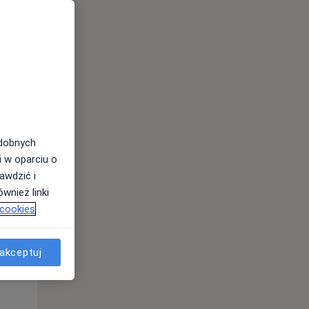
odobnych
i w oparciu o
awdzić i
wnież linki
 cookies
Wt,
Śr,
Czw,
11 Sie
12 Sie
13 Sie
akceptuj