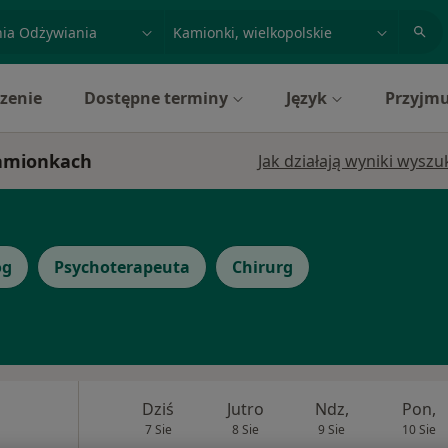
acja, badanie lub nazwisko
miasto lub dzielnica
zenie
Dostępne terminy
Język
Przyjmu
Kamionkach
Jak działają wyniki wysz
og
Psychoterapeuta
Chirurg
Dziś
Jutro
Ndz,
Pon,
7 Sie
8 Sie
9 Sie
10 Sie