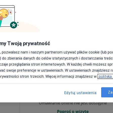
ierwszego
Umawianie online nie jest dostępne
Poproś o wizytę
my Twoją prywatność
•
Mapa
, pozwalasz nam i naszym partnerom używać plików cookie (lub p
) do zbierania danych do celów statystycznych i dostarczania treśc
159 zł
zaje przeglądania stron internetowych. W każdej chwili możesz spr
wać swoje preferencje w ustawieniach. W ustawieniach znajdziesz ró
prywatności stron trzecich. Więcej informacji znajdziesz w
polityka
Dziś
Jutro
Ndz,
Pon,
7 Sie
8 Sie
9 Sie
10 Sie
Za
Edytuj ustawienia
·
ta
Umawianie online nie jest dostępne
Poproś o wizytę