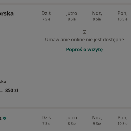
orska
Dziś
Jutro
Ndz,
Pon,
7 Sie
8 Sie
9 Sie
10 Sie
Umawianie online nie jest dostępne
Poproś o wizytę
ska
sięczna współpraca (konsultacja + 3x plan żywieniowy + stały kontakt)
850 zł
k
Dziś
Jutro
Ndz,
Pon,
7 Sie
8 Sie
9 Sie
10 Sie