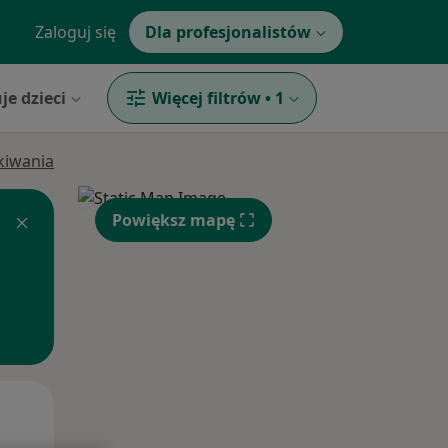
Zaloguj się
Dla profesjonalistów
je dzieci
Więcej filtrów
•
1
ukiwania
Powiększ mapę
Wt,
Śr,
Czw,
11 Sie
12 Sie
13 Sie