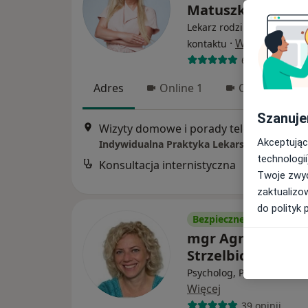
Matuszkowiak
Lekarz rodzinny, Lekarz p
·
Więcej
kontaktu
608 opinii
Adres
Online 1
Online 2
Szanuje
Wizyty domowe i porady telefoniczne, Poznań
Akceptując
Indywidualna Praktyka Lekarska
technologii
Konsultacja internistyczna
Twoje zwyc
zaktualizo
do polityk 
Bezpieczne płatności
mgr Agnieszka
Strzelbicka
Psycholog, Psychoterapeu
Więcej
39 opinii