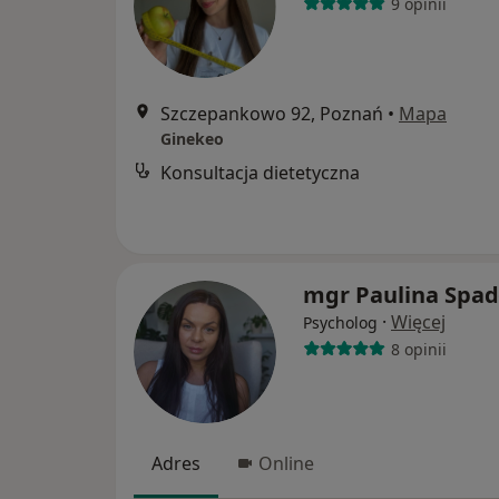
9 opinii
Szczepankowo 92, Poznań
•
Mapa
Ginekeo
Konsultacja dietetyczna
mgr Paulina Spad
·
Więcej
Psycholog
8 opinii
Adres
Online