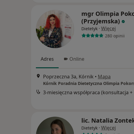
mgr Olimpia Pok
(Przyjemska)
·
Więcej
Dietetyk
280 opinii
Adres
Online
Poprzeczna 3a, Kórnik
•
Mapa
Kórnik Poradnia Dietetyczna Olimpia Pokor
3-mie
lic. Natalia Zonte
·
Więcej
Dietetyk