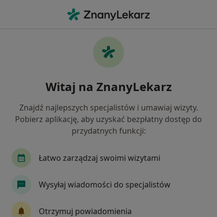
Me
Zaburzenia Nastroju • Głogów, dolnośląskie
Filtry
• 1
Mapa
Zaburzenia nastroju specjaliści w Głogowie
Witaj na ZnanyLekarz
Jak działają wyniki wyszukiwania
Znajdź najlepszych specjalistów i umawiaj wizyty.
Pobierz aplikację, aby uzyskać bezpłatny dostęp do
Jakiego specjalisty szukasz?
przydatnych funkcji:
Psycholog
Psychoterapeuta
Terapeuta
Łatwo zarządzaj swoimi wizytami
Wysyłaj wiadomości do specjalistów
Otrzymuj powiadomienia