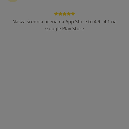
Nasza średnia ocena na App Store to 4.9 i 4.1 na
mgr Julia Rutka
Google Play Store
·
Więcej
Psycholog
2 opinie
Adres
Online
Długa 64A, Głogów
•
Mapa
Gabinet Psychologiczny Julia Rutka
Konsultacja psychologiczna
210 zł
Specjalista nie oferuje umawiania online pod tym adresem.
Poproś o wizytę