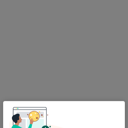
mgr Monika Szajowska-Kędzierska
·
Więcej
Psycholog, Psychoterapeuta
46 opinii
Długa 51, Głogów
•
Mapa
Gabinet Psychologiczny Razem
Konsultacja psychologiczna
230 zł
Specjalista nie oferuje umawiania online pod tym adresem.
Poproś o wizytę