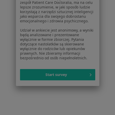
Więcej w kategorii: W pobliżu Głogowa
zespół Patient Care Doctoralia, ma na celu
lepsze zrozumienie, w jaki sposób ludzie
Schorzenia w Głogowie
korzystają z narzędzi sztucznej inteligencji
jako wsparcia dla swojego dobrostanu
Kryzys emocjonalny w Głogowie
emocjonalnego i zdrowia psychicznego.
Depresja w Głogowie
Udział w ankiecie jest anonimowy, a wyniki
będą analizowane i prezentowane
Lęki w Głogowie
wyłącznie w formie zbiorczej. Pytania
dotyczące nastolatków są skierowane
Zaburzenia lękowe w Głogowie
wyłącznie do rodziców lub opiekunów
prawnych. Nie zbieramy informacji
Zaburzenia emocjonalne w Głogowie
bezpośrednio od osób niepełnoletnich.
Więcej (15)
Więcej w kategorii: Schorzenia w Głogowie
Start survey
Zaburzenia Nastroju Specjaliści W Głogowie