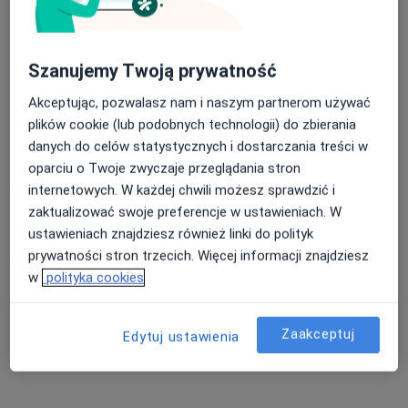
Szanujemy Twoją prywatność
Akceptując, pozwalasz nam i naszym partnerom używać
plików cookie (lub podobnych technologii) do zbierania
danych do celów statystycznych i dostarczania treści w
oparciu o Twoje zwyczaje przeglądania stron
internetowych. W każdej chwili możesz sprawdzić i
mgr Karolina Marek
zaktualizować swoje preferencje w ustawieniach. W
·
Więcej
Psycholog
ustawieniach znajdziesz również linki do polityk
22 opinie
prywatności stron trzecich. Więcej informacji znajdziesz
w
polityka cookies
Adres
Online
Aleja Wolności 2, Głogów
•
Mapa
Zaakceptuj
Edytuj ustawienia
Psycholog Karolina Marek
Konsultacja psychologiczna
od 250 zł