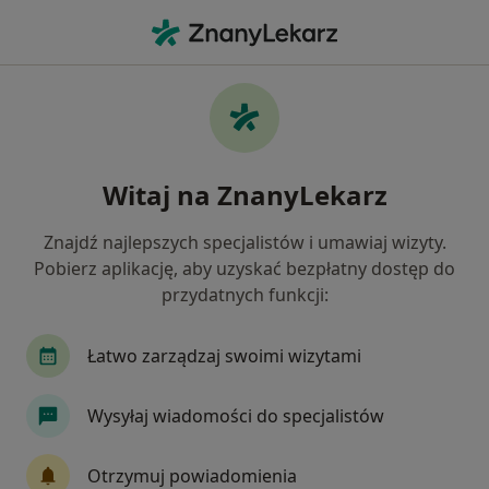
Me
Zaburzenia Nastroju • Wolsztyn, wielkopolskie
Filtry
• 1
Mapa
Zaburzenia nastroju specjaliści w
Witaj na ZnanyLekarz
Wolsztynie
Jak działają wyniki wyszukiwania
Znajdź najlepszych specjalistów i umawiaj wizyty.
Pobierz aplikację, aby uzyskać bezpłatny dostęp do
przydatnych funkcji:
Jakiego specjalisty szukasz?
Psycholog
Psychoterapeuta
Łatwo zarządzaj swoimi wizytami
Wysyłaj wiadomości do specjalistów
Otrzymuj powiadomienia