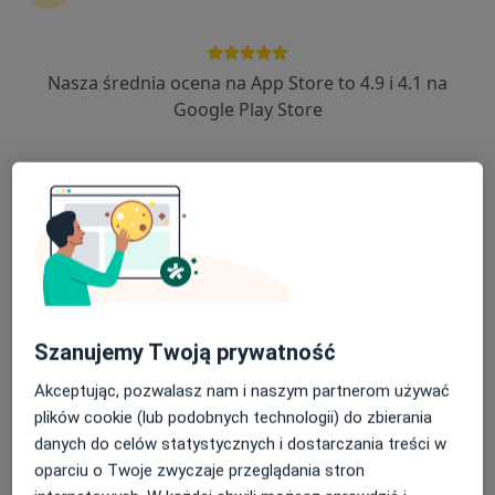
Nasza średnia ocena na App Store to 4.9 i 4.1 na
Daniel Naskrent
Google Play Store
·
Więcej
Psycholog, Psychoterapeuta
116 opinii
Adres
Online
ul. Wodna 8, Wolsztyn
•
Mapa
Pracownia Psychologiczno-Terapeutyczna NEURO-PSYCHO-SOMA
Konsultacja psychologiczna
200 zł
Szanujemy Twoją prywatność
Specjalista nie oferuje umawiania online pod tym adresem.
Akceptując, pozwalasz nam i naszym partnerom używać
Poproś o wizytę
plików cookie (lub podobnych technologii) do zbierania
danych do celów statystycznych i dostarczania treści w
oparciu o Twoje zwyczaje przeglądania stron