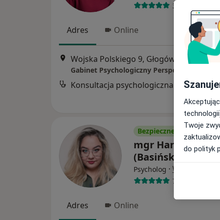
3 opinie
Adres
Online
Wojska Polskiego 9, Głogów
•
Mapa
Szanuje
Konsultacja psychologiczna
Akceptując
technologii
Twoje zwyc
Bezpieczne płatności
zaktualizo
mgr Hanna Bartc
do polityk 
(Basińska)
·
Więcej
Psycholog
75 opinii
Adres
Online