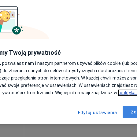
Poproś o wizytę
Gabinet Psychologiczny Perspektywa Sylwia Dudkowiak
my Twoją prywatność
250 zł
, pozwalasz nam i naszym partnerom używać plików cookie (lub p
) do zbierania danych do celów statystycznych i dostarczania treśc
zaje przeglądania stron internetowych. W każdej chwili możesz spr
Dziś
Jutro
Ndz,
Pon,
wać swoje preferencje w ustawieniach. W ustawieniach znajdziesz ró
7 Sie
8 Sie
9 Sie
10 Sie
zak
prywatności stron trzecich. Więcej informacji znajdziesz w
polityka
Umawianie online nie jest dostępne
Za
Edytuj ustawienia
Poproś o wizytę