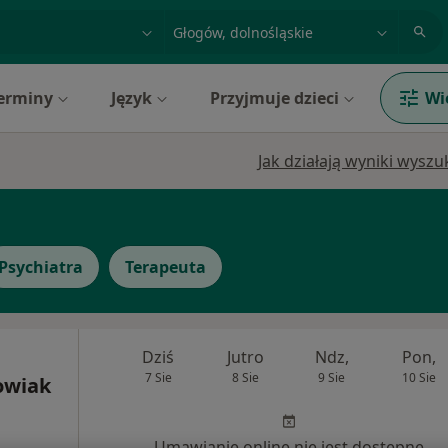
acja, badanie lub nazwisko
miasto lub dzielnica
erminy
Język
Przyjmuje dzieci
Wi
Jak działają wyniki wysz
Psychiatra
Terapeuta
Dziś
Jutro
Ndz,
Pon,
7 Sie
8 Sie
9 Sie
10 Sie
owiak
Umawianie online nie jest dostępne