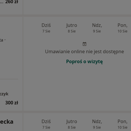
sultacja psychiatryczna (pierwsza wizyta)
260 zł
Dziś
Jutro
Ndz,
Pon,
7 Sie
8 Sie
9 Sie
10 Sie
·
ta
Umawianie online nie jest dostępne
Poproś o wizytę
czyk
300 zł
lecka
Dziś
Jutro
Ndz,
Pon,
7 Sie
8 Sie
9 Sie
10 Sie