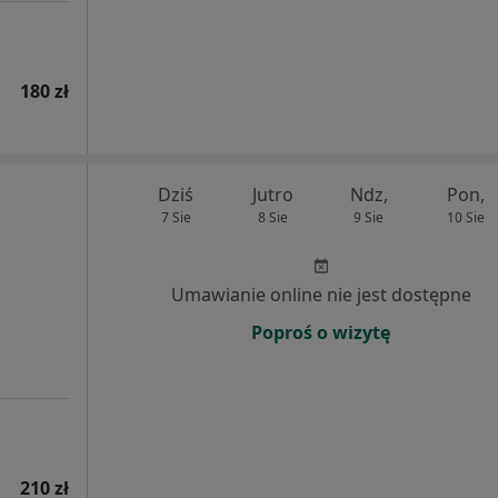
180 zł
Dziś
Jutro
Ndz,
Pon,
7 Sie
8 Sie
9 Sie
10 Sie
Umawianie online nie jest dostępne
Poproś o wizytę
210 zł