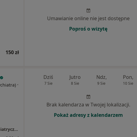
Umawianie online nie jest dostępne
Poproś o wizytę
150 zł
Dziś
Jutro
Ndz,
Pon,
7 Sie
8 Sie
9 Sie
10 Sie
·
ychiatra)
Brak kalendarza w Twojej lokalizacji.
Pokaż adresy z kalendarzem
MindMedic Centrum Psychologiczno - Psychiatryczne