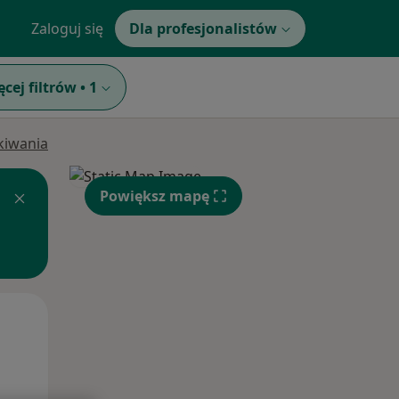
Zaloguj się
Dla profesjonalistów
ęcej filtrów
•
1
ukiwania
Powiększ mapę
Wt,
Śr,
Czw,
11 Sie
12 Sie
13 Sie