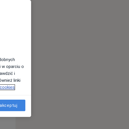
odobnych
i w oparciu o
awdzić i
Wt,
Śr,
Czw,
wnież linki
11 Sie
12 Sie
13 Sie
 cookies
akceptuj