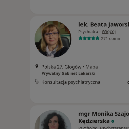
lek. Beata Jawors
·
Więcej
Psychiatra
271 opinii
Polska 27, Głogów
•
Mapa
Prywatny Gabinet Lekarski
Konsultacja psychiatryczna
mgr Monika Szaj
Kędzierska
Psycholog, Psychoterapeu