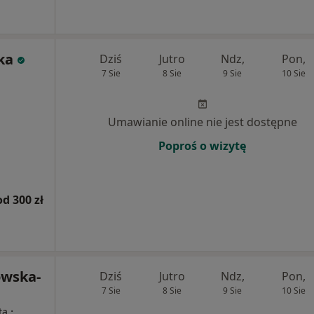
ka
Dziś
Jutro
Ndz,
Pon,
7 Sie
8 Sie
9 Sie
10 Sie
Umawianie online nie jest dostępne
Poproś o wizytę
od 300 zł
owska-
Dziś
Jutro
Ndz,
Pon,
7 Sie
8 Sie
9 Sie
10 Sie
·
ta