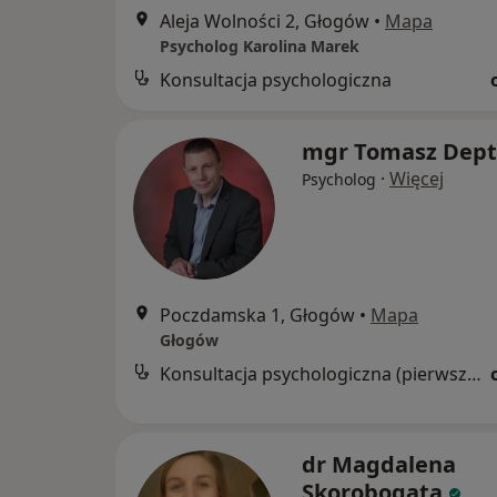
Aleja Wolności 2, Głogów
•
Mapa
Psycholog Karolina Marek
Konsultacja psychologiczna
mgr Tomasz Dep
·
Więcej
Psycholog
Poczdamska 1, Głogów
•
Mapa
Głogów
Konsultacja psychologiczna (pierwsza wizyta)
dr Magdalena
Skorobogata