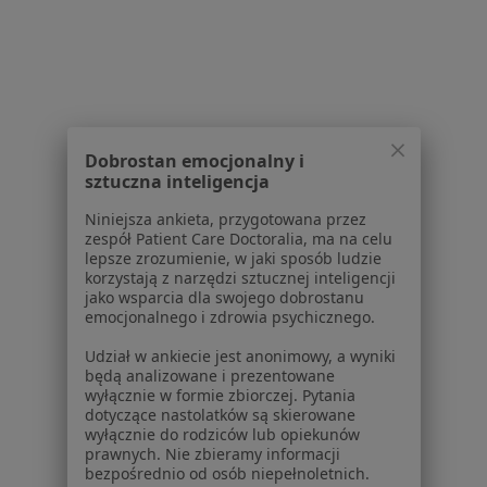
Więcej w kategorii: W pobliżu Głogowa
Schorzenia w Głogowie
Trądzik w Głogowie
Trądzik młodzieńczy w Głogowie
Dobrostan emocjonalny i
Trądzik pospolity w Głogowie
sztuczna inteligencja
Trądzik różowaty w Głogowie
Niniejsza ankieta, przygotowana przez
zespół Patient Care Doctoralia, ma na celu
Wady serca w Głogowie
lepsze zrozumienie, w jaki sposób ludzie
korzystają z narzędzi sztucznej inteligencji
Więcej (12)
jako wsparcia dla swojego dobrostanu
Więcej w kategorii: Schorzenia w Głogowie
emocjonalnego i zdrowia psychicznego.
Udział w ankiecie jest anonimowy, a wyniki
będą analizowane i prezentowane
Niskie Poczucie Własnej Wartości Specjaliści W Głogowie
wyłącznie w formie zbiorczej. Pytania
dotyczące nastolatków są skierowane
wyłącznie do rodziców lub opiekunów
prawnych. Nie zbieramy informacji
bezpośrednio od osób niepełnoletnich.