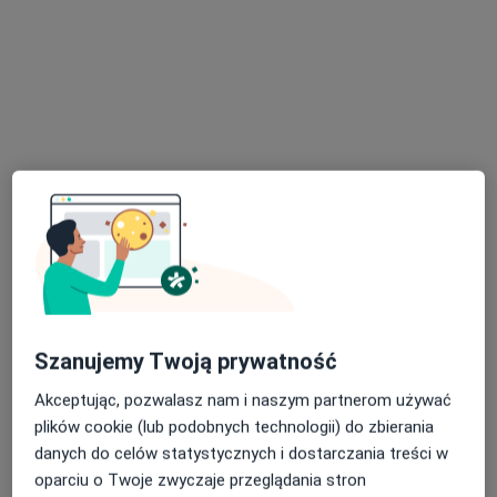
Specjalista nie oferuje umawiania online pod tym adresem.
Poproś o wizytę
mgr Julia Rutka
·
Więcej
Psycholog
2 opinie
Szanujemy Twoją prywatność
Akceptując, pozwalasz nam i naszym partnerom używać
Adres
Online
plików cookie (lub podobnych technologii) do zbierania
danych do celów statystycznych i dostarczania treści w
Długa 64A, Głogów
•
Mapa
oparciu o Twoje zwyczaje przeglądania stron
Gabinet Psychologiczny Julia Rutka