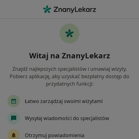
Me
Niskie Poczucie Własnej Wartości • Głogów, dolnośląskie
Filtry
• 1
Mapa
Niskie poczucie własnej wartości specjaliści
Witaj na ZnanyLekarz
w Głogowie
Jak działają wyniki wyszukiwania
Znajdź najlepszych specjalistów i umawiaj wizyty.
Pobierz aplikację, aby uzyskać bezpłatny dostęp do
przydatnych funkcji:
Jakiego specjalisty szukasz?
Psycholog
Psychoterapeuta
Łatwo zarządzaj swoimi wizytami
Wysyłaj wiadomości do specjalistów
Otrzymuj powiadomienia