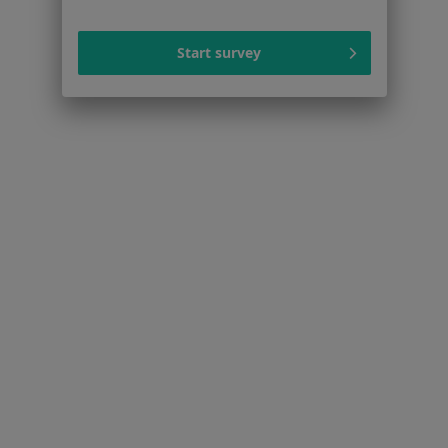
Serwis
Start survey
Regulamin
Polityka prywatności pacjentów
Polityka prywatności profesjonalistów
Polityka prywatności dla profesjonalistów, których
dane pozyskaliśmy samodzielnie
Polityka cookies
Jak działają wyniki wyszukiwania
Dostępność
O nas
Praca
Rekrutujemy!
Partnerzy
Centrum prasowe
Kontakt
Dla pacjentów