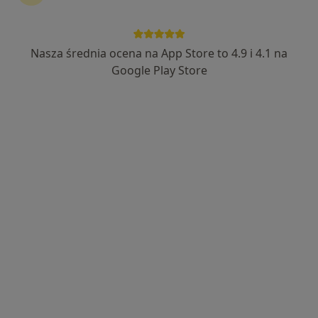
Nasza średnia ocena na App Store to 4.9 i 4.1 na
Google Play Store
Bezpieczne płatności
mgr Sylwia Dudkowiak
·
Więcej
Psycholog
3 opinie
Adres
Online
Wojska Polskiego 9, Głogów
•
Mapa
Gabinet Psychologiczny Perspektywa Sylwia Dudkowiak
Konsultacja psychologiczna
250 zł
Specjalista nie oferuje umawiania online pod tym adresem.
Poproś o wizytę