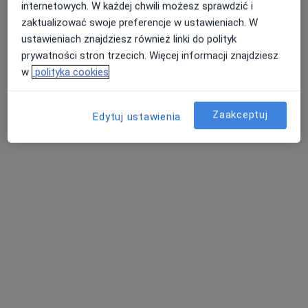
internetowych. W każdej chwili możesz sprawdzić i
Konsultacja psychologiczna
210 zł
zaktualizować swoje preferencje w ustawieniach. W
ustawieniach znajdziesz również linki do polityk
Specjalista nie oferuje umawiania online pod tym adresem.
prywatności stron trzecich. Więcej informacji znajdziesz
Poproś o wizytę
w
polityka cookies
Zaakceptuj
Edytuj ustawienia
mgr Karolina Marek
·
Więcej
Psycholog
22 opinie
Adres
Online