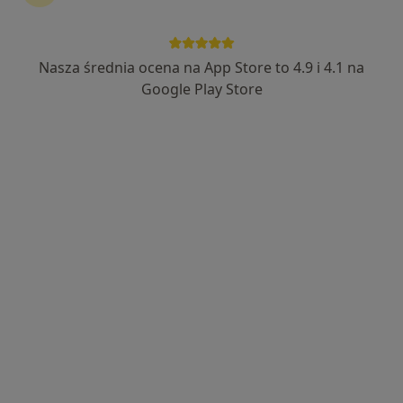
Nasza średnia ocena na App Store to 4.9 i 4.1 na
mgr Magdalena Wojciechowska
Google Play Store
·
Więcej
Psycholog
57 opinii
Adres
Online
Czereśniowa 29, Wschowa
•
Mapa
Kozetka Gabinet Psychologa Magdalena Wojciechowska
Konsultacja diagnostyczna
250 zł
Specjalista nie oferuje umawiania online pod tym adresem.
Poproś o wizytę