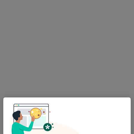
mgr Alicja Łozińska
·
Więcej
Psycholog
5 opinii
Adres
Online
Kardynała Bolesława Kominka 4, Polkowice
•
Mapa
Pracownia Psychologiczna Polkowice
Konsultacja psychologiczna
180 zł
Specjalista nie oferuje umawiania online pod tym adresem.
Poproś o wizytę