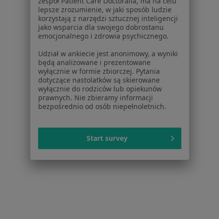
Serwis
zespół Patient Care Doctoralia, ma na celu
lepsze zrozumienie, w jaki sposób ludzie
korzystają z narzędzi sztucznej inteligencji
Regulamin
jako wsparcia dla swojego dobrostanu
Polityka prywatności pacjentów
emocjonalnego i zdrowia psychicznego.
Polityka prywatności profesjonalistów
Udział w ankiecie jest anonimowy, a wyniki
Polityka prywatności dla profesjonalistów, których
będą analizowane i prezentowane
dane pozyskaliśmy samodzielnie
wyłącznie w formie zbiorczej. Pytania
Polityka cookies
dotyczące nastolatków są skierowane
wyłącznie do rodziców lub opiekunów
Jak działają wyniki wyszukiwania
prawnych. Nie zbieramy informacji
Dostępność
bezpośrednio od osób niepełnoletnich.
O nas
Praca
Rekrutujemy!
Partnerzy
Start survey
Centrum prasowe
Kontakt
Dla pacjentów
Lekarze
Placówki medyczne