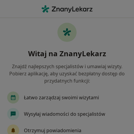
Me
Kryzys Zawodowy • Głogów, dolnośląskie
Filtry
• 1
Mapa
Kryzys zawodowy specjaliści w Głogowie
Witaj na ZnanyLekarz
Jak działają wyniki wyszukiwania
Znajdź najlepszych specjalistów i umawiaj wizyty.
Pobierz aplikację, aby uzyskać bezpłatny dostęp do
Jakiego specjalisty szukasz?
przydatnych funkcji:
Psycholog
Psychoterapeuta
Łatwo zarządzaj swoimi wizytami
Wysyłaj wiadomości do specjalistów
Otrzymuj powiadomienia