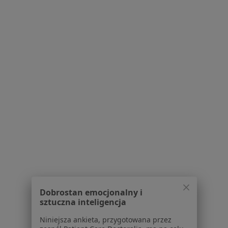
Schorzenia w Głogowie
Kryzys emocjonalny w Głogowie
Depresja w Głogowie
Lęki w Głogowie
Zaburzenia lękowe w Głogowie
Zaburzenia emocjonalne w Głogowie
Więcej (15)
Więcej w kategorii: Schorzenia w Głogowie
Kryzys Zawodowy Specjaliści W Głogowie
Dobrostan emocjonalny i
sztuczna inteligencja
Niniejsza ankieta, przygotowana przez