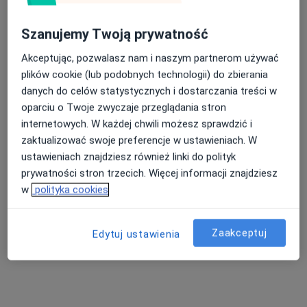
Szanujemy Twoją prywatność
Akceptując, pozwalasz nam i naszym partnerom używać
plików cookie (lub podobnych technologii) do zbierania
danych do celów statystycznych i dostarczania treści w
oparciu o Twoje zwyczaje przeglądania stron
internetowych. W każdej chwili możesz sprawdzić i
mgr Karolina Marek
zaktualizować swoje preferencje w ustawieniach. W
·
Więcej
Psycholog
ustawieniach znajdziesz również linki do polityk
22 opinie
prywatności stron trzecich. Więcej informacji znajdziesz
w
polityka cookies
Adres 1
Adres 2
Online
Zaakceptuj
Edytuj ustawienia
Aleja Wolności 2, Głogów
•
Mapa
Psycholog Karolina Marek
Konsultacja psychologiczna
od 250 zł
Specjalista nie oferuje umawiania online pod tym adresem.