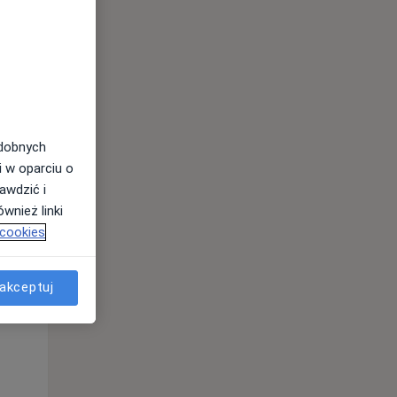
odobnych
i w oparciu o
awdzić i
wnież linki
 cookies
Pon,
Wt,
Śr,
10 Sie
11 Sie
12 Sie
akceptuj