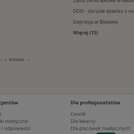
Zaburzenia lękowe w Biela
DDD - dorosłe dziecko z ro
Depresja w Bielawie
Więcej (15)
wy
Więcej w kategorii: 
Bielawa
Zmień miasto
Zmień miasto
cjentów
Dla profesjonalistów
e
Cennik
ki medyczne
Dla lekarzy
a i odpowiedzi
Dla placówek medycznych