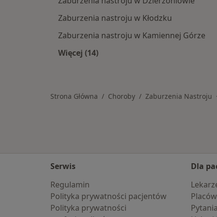
Zaburzenia nastroju w Dzierżoniowie
Zaburzenia nastroju w Kłodzku
Zaburzenia nastroju w Kamiennej Górze
Więcej (14)
Więcej w kategorii: W pobliżu Biela
Strona Główna
Choroby
Zaburzenia Nastroju
Serwis
Dla pa
Regulamin
Lekarz
Polityka prywatności pacjentów
Placów
Polityka prywatności
Pytani