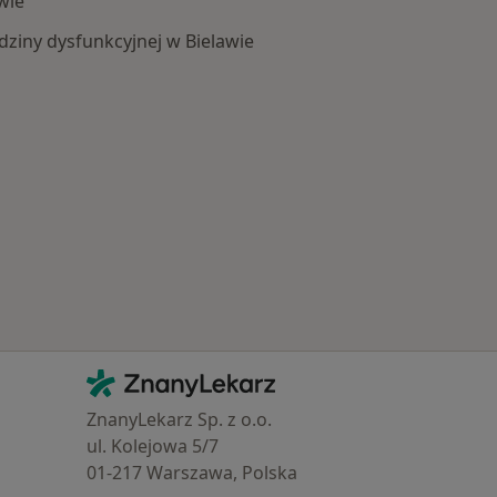
wie
dziny dysfunkcyjnej w Bielawie
Schorzenia w Bielawie
Kontakt
ZnanyLekarz - Strona główna
ZnanyLekarz Sp. z o.o.
ul. Kolejowa 5/7
01-217 Warszawa, Polska