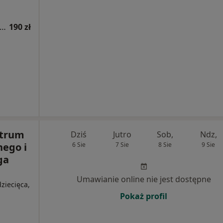
sultacja psychologiczna (pierwsza wizyta)
190 zł
ntrum
Dziś
Jutro
Sob,
Ndz,
nego i
6 Sie
7 Sie
8 Sie
9 Sie
ga
Umawianie online nie jest dostępne
ziecięca,
Pokaż profil