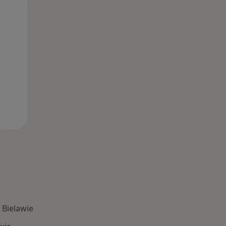
Pon,
Wt,
Śr,
10 Sie
11 Sie
12 Sie
 Bielawie