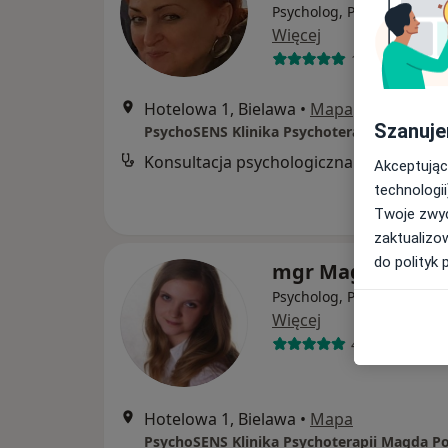
Psycholog, Psychoterapeu
Więcej
15 opinii
Hotelowa 1, Bielawa
•
Mapa
Szanuje
PsychoSENS Klinika Psychoterapii Magda Po
Konsultacja psychologiczna
Akceptując
technologii
Twoje zwyc
zaktualizo
do polityk 
mgr Magda Powiła
Psycholog, Psychoterapeu
Więcej
43 opinie
Hotelowa 1, Bielawa
•
Mapa
PsychoSENS Klinika Psychoterapii Magda Po