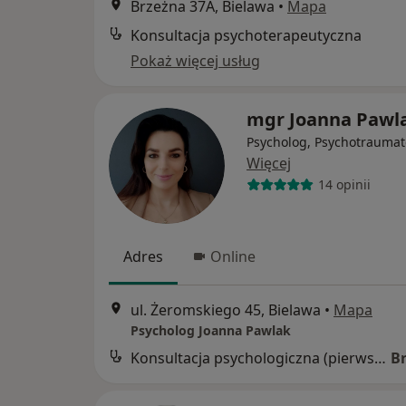
Brzeżna 37A, Bielawa
•
Mapa
Konsultacja psychoterapeutyczna
Pokaż więcej usług
mgr Joanna Pawl
Psycholog, Psychotraumat
Więcej
14 opinii
Adres
Online
ul. Żeromskiego 45, Bielawa
•
Mapa
Psycholog Joanna Pawlak
Konsultacja psychologiczna (pierwsza wizyta)
B