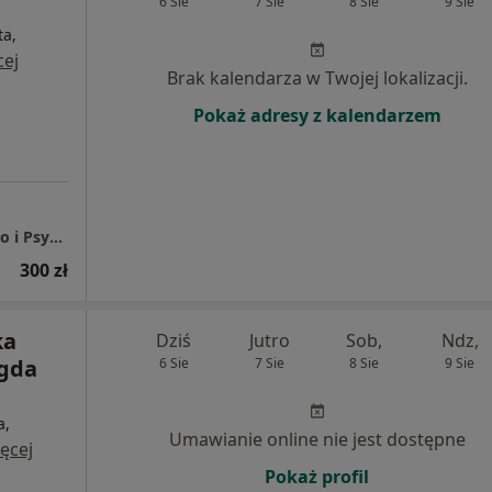
6 Sie
7 Sie
8 Sie
9 Sie
ta,
cej
Brak kalendarza w Twojej lokalizacji.
Pokaż adresy z kalendarzem
Reatrybucja - Centrum Zdrowia Psychicznego i Psychoterapii. Olga Wojnarowicz
300 zł
ka
Dziś
Jutro
Sob,
Ndz,
agda
6 Sie
7 Sie
8 Sie
9 Sie
a,
Umawianie online nie jest dostępne
ęcej
Pokaż profil