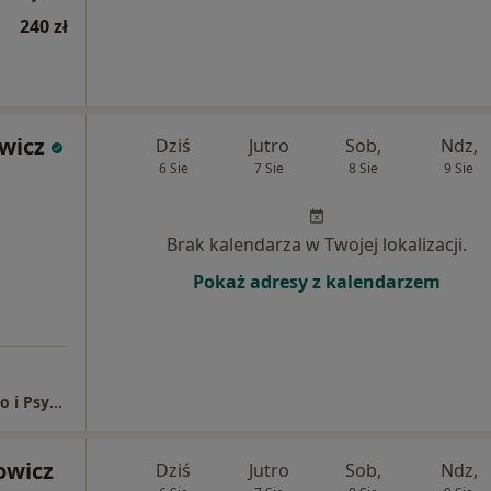
240 zł
wicz
Dziś
Jutro
Sob,
Ndz,
6 Sie
7 Sie
8 Sie
9 Sie
Brak kalendarza w Twojej lokalizacji.
Pokaż adresy z kalendarzem
Reatrybucja - Centrum Zdrowia Psychicznego i Psychoterapii. Olga Wojnarowicz
owicz
Dziś
Jutro
Sob,
Ndz,