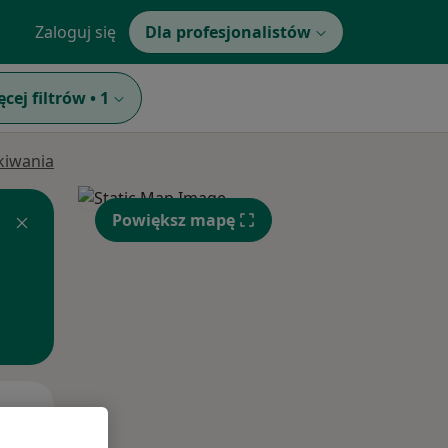
Zaloguj się
Dla profesjonalistów
ęcej filtrów
•
1
ukiwania
Powiększ mapę
Pon,
Wt,
Śr,
10 Sie
11 Sie
12 Sie