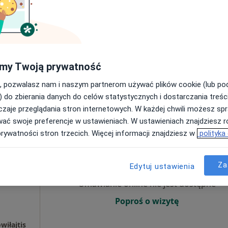
·
ta
Umawianie online nie jest dostępne
Poproś o wizytę
my Twoją prywatność
wiłajtis
240 zł
, pozwalasz nam i naszym partnerom używać plików cookie (lub p
) do zbierania danych do celów statystycznych i dostarczania treśc
zaje przeglądania stron internetowych. W każdej chwili możesz spr
wać swoje preferencje w ustawieniach. W ustawieniach znajdziesz ró
prywatności stron trzecich. Więcej informacji znajdziesz w
polityka
jtis
Dziś
Jutro
Sob,
Ndz,
6 Sie
7 Sie
8 Sie
9 Sie
·
ta
Za
Edytuj ustawienia
Umawianie online nie jest dostępne
Poproś o wizytę
wiłajtis