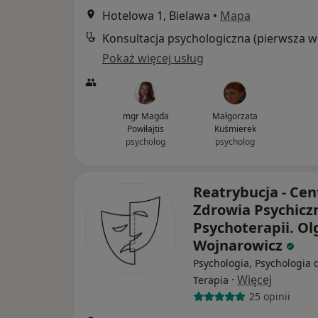
Hotelowa 1, Bielawa
•
Mapa
Kon
Pokaż więcej usług
mgr Magda
Małgorzata
Powiłajtis
Kuśmierek
psycholog
psycholog
Reatrybucja - Ce
Zdrowia Psychicz
Psychoterapii. Ol
Wojnarowicz
Psychologia, Psychologia d
·
Więcej
Terapia
25 opinii