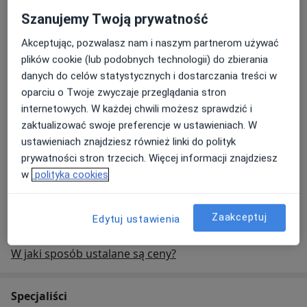
Konsultacja psychologiczna
Popularna
Szanujemy Twoją prywatność
Konsultacja psychologiczna
180 zł - 240 zł
Szczegóły
Akceptując, pozwalasz nam i naszym partnerom używać
plików cookie (lub podobnych technologii) do zbierania
Umów
danych do celów statystycznych i dostarczania treści w
oparciu o Twoje zwyczaje przeglądania stron
internetowych. W każdej chwili możesz sprawdzić i
Konsultacja seksuologiczna
Popularna
zaktualizować swoje preferencje w ustawieniach. W
konsultacja seksuologiczna
200 zł - 250 zł
Szczegóły
ustawieniach znajdziesz również linki do polityk
prywatności stron trzecich. Więcej informacji znajdziesz
Umów
w
polityka cookies
+ 27 usług
Zaakceptuj
Edytuj ustawienia
W jaki sposób ustalane są ceny?
Specjaliści