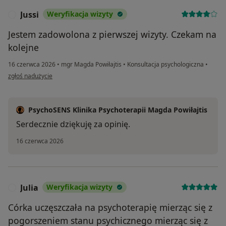
Jussi
Weryfikacja wizyty
J
Jestem zadowolona z pierwszej wizyty. Czekam na
kolejne
16 czerwca 2026
•
mgr Magda Powiłajtis
•
Konsultacja psychologiczna
•
w opinii użytkownika Jussi
zgłoś nadużycie
PsychoSENS Klinika Psychoterapii Magda Powiłajtis
Serdecznie dziękuję za opinię.
16 czerwca 2026
Julia
Weryfikacja wizyty
J
Córka uczęszczała na psychoterapię mierząc się z
pogorszeniem stanu psychicznego mierząc się z