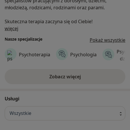
specjalistów pracującymi z dorosłymi, dziećmi,
młodzieżą, rodzicami, rodzinami oraz parami.
Skuteczna terapia zaczyna się od Ciebie!
O nas
więcej
Nasze specjalizacje
Pokaż wszystkie
Psych
Psychoterapia
Psychologia
dzie
Zobacz więcej
Usługi
Wszystkie