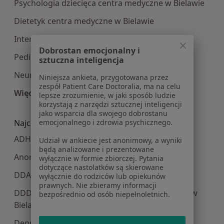
Psychologia dziecięca centra medyczne w Bielawie
Dietetyk centra medyczne w Bielawie
Interna centra medyczne w Bielawie
Dobrostan emocjonalny i
Pediatria centra medyczne w Bielawie
sztuczna inteligencja
Neurologia centra medyczne w Bielawie
Niniejsza ankieta, przygotowana przez
zespół Patient Care Doctoralia, ma na celu
Więcej (11)
lepsze zrozumienie, w jaki sposób ludzie
Więcej w kategorii: Najpopularniesze centra m
korzystają z narzędzi sztucznej inteligencji
jako wsparcia dla swojego dobrostanu
Najczęście leczone choroby
emocjonalnego i zdrowia psychicznego.
ADHD w Bielawie
Udział w ankiecie jest anonimowy, a wyniki
będą analizowane i prezentowane
Anoreksja w Bielawie
wyłącznie w formie zbiorczej. Pytania
dotyczące nastolatków są skierowane
DDA - dorosłe dzieci alkoholików w Bielawie
wyłącznie do rodziców lub opiekunów
prawnych. Nie zbieramy informacji
DDD - dorosłe dziecko z rodziny dysfunkcyjnej w
bezpośrednio od osób niepełnoletnich.
Bielawie
Depresja w Bielawie