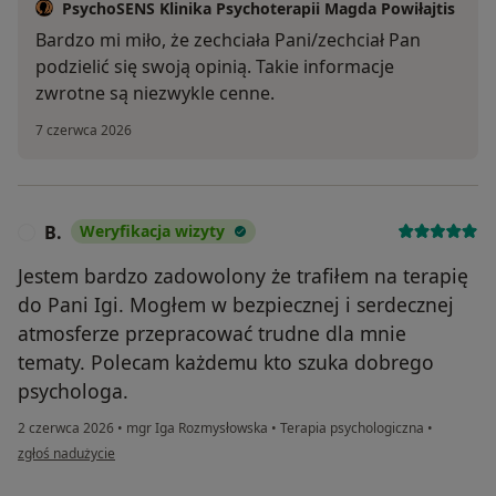
PsychoSENS Klinika Psychoterapii Magda Powiłajtis
Bardzo mi miło, że zechciała Pani/zechciał Pan
podzielić się swoją opinią. Takie informacje
zwrotne są niezwykle cenne.
7 czerwca 2026
B.
Weryfikacja wizyty
B
Jestem bardzo zadowolony że trafiłem na terapię
do Pani Igi. Mogłem w bezpiecznej i serdecznej
atmosferze przepracować trudne dla mnie
tematy. Polecam każdemu kto szuka dobrego
psychologa.
2 czerwca 2026
•
mgr Iga Rozmysłowska
•
Terapia psychologiczna
•
w opinii użytkownika B.
zgłoś nadużycie