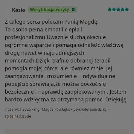
Kasia
Weryfikacja wizyty
K
Z całego serca polecam Panią Magdę.
To osoba pełna empatii,ciepła i
profesjonalizmu.Uważnie słucha,okazuje
ogromne wsparcie i pomaga odnaleźć właściwą
drogę nawet w najtrudniejszych
momentach.Dzięki trafnie dobranej terapii
pomogła mojej córce, ale również mnie. Jej
zaangażowanie, zrozumienie i indywidualne
podejście sprawiają,że można poczuć się
bezpiecznie i naprawdę zaopiekowanym . Jestem
bardzo wdzięczna za otrzymaną pomoc. Dziękuję
7 czerwca 2026
•
mgr Magda Powiłajtis
•
psychoterapia dzieci
•
w opinii użytkownika Kasia
zgłoś nadużycie