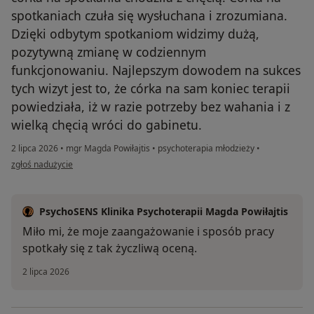
spotkaniach czuła się wysłuchana i zrozumiana.
Dzięki odbytym spotkaniom widzimy dużą,
pozytywną zmianę w codziennym
funkcjonowaniu. Najlepszym dowodem na sukces
tych wizyt jest to, że córka na sam koniec terapii
powiedziała, iż w razie potrzeby bez wahania i z
wielką chęcią wróci do gabinetu.
2 lipca 2026
•
mgr Magda Powiłajtis
•
psychoterapia młodzieży
•
w opinii użytkownika Agnieszka
zgłoś nadużycie
PsychoSENS Klinika Psychoterapii Magda Powiłajtis
Miło mi, że moje zaangażowanie i sposób pracy
spotkały się z tak życzliwą oceną.
2 lipca 2026