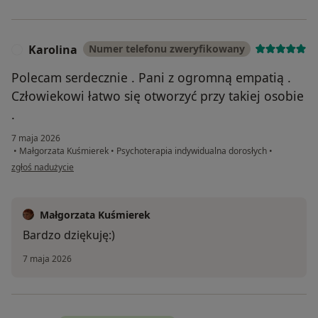
Karolina
Numer telefonu zweryfikowany
K
Polecam serdecznie . Pani z ogromną empatią .
Człowiekowi łatwo się otworzyć przy takiej osobie
.
7 maja 2026
•
Małgorzata Kuśmierek
•
Psychoterapia indywidualna dorosłych
•
w opinii użytkownika Karolina
zgłoś nadużycie
Małgorzata Kuśmierek
Bardzo dziękuję:)
7 maja 2026