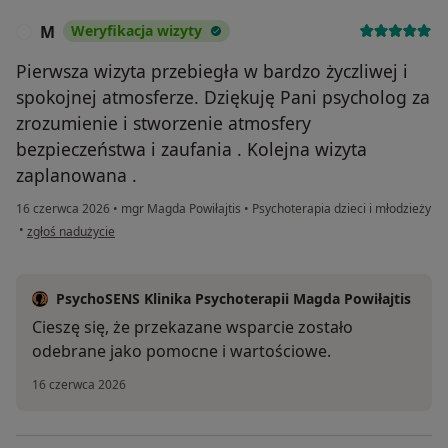
M
Weryfikacja wizyty
M
Pierwsza wizyta przebiegła w bardzo życzliwej i
spokojnej atmosferze. Dziękuję Pani psycholog za
zrozumienie i stworzenie atmosfery
bezpieczeństwa i zaufania . Kolejna wizyta
zaplanowana .
16 czerwca 2026
•
mgr Magda Powiłajtis
•
Psychoterapia dzieci i młodzieży
w opinii użytkownika M
•
zgłoś nadużycie
PsychoSENS Klinika Psychoterapii Magda Powiłajtis
Cieszę się, że przekazane wsparcie zostało
odebrane jako pomocne i wartościowe.
16 czerwca 2026