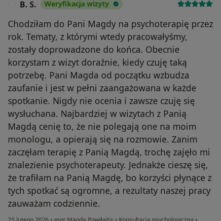
B. S.
Weryfikacja wizyty
B
Chodziłam do Pani Magdy na psychoterapię przez
rok. Tematy, z którymi wtedy pracowałyśmy,
zostały doprowadzone do końca. Obecnie
korzystam z wizyt doraźnie, kiedy czuję taką
potrzebę. Pani Magda od początku wzbudza
zaufanie i jest w pełni zaangażowana w każde
spotkanie. Nigdy nie ocenia i zawsze czuję się
wysłuchana. Najbardziej w wizytach z Panią
Magdą cenię to, że nie polegają one na moim
monologu, a opierają się na rozmowie. Zanim
zaczęłam terapię z Panią Magdą, trochę zajęło mi
znalezienie psychoterapeuty. Jednakże cieszę się,
że trafiłam na Panią Magdę, bo korzyści płynące z
tych spotkać są ogromne, a rezultaty naszej pracy
zauważam codziennie.
25 lutego 2026
•
mgr Magda Powiłajtis
•
Konsultacja psychologiczna
•