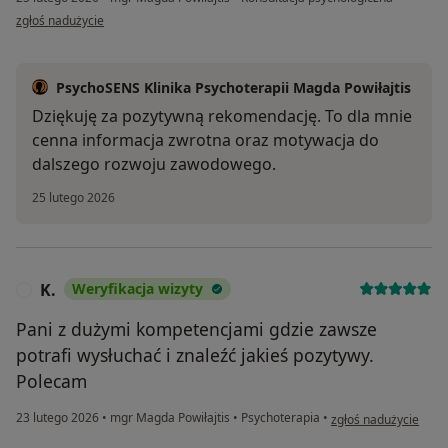
w opinii użytkownika B. S.
zgłoś nadużycie
PsychoSENS Klinika Psychoterapii Magda Powiłajtis
Dziękuję za pozytywną rekomendację. To dla mnie
cenna informacja zwrotna oraz motywacja do
dalszego rozwoju zawodowego.
25 lutego 2026
K.
Weryfikacja wizyty
K
Pani z dużymi kompetencjami gdzie zawsze
potrafi wysłuchać i znaleźć jakieś pozytywy.
Polecam
w opinii użytkownika 
23 lutego 2026
•
mgr Magda Powiłajtis
•
Psychoterapia
•
zgłoś nadużycie