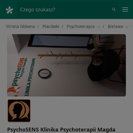
Me
Czego szukasz?
Strona Główna
Placówki
Psychoterapia
Bielawa
Zmień miasto
Zmi
PsychoSENS Klinika Psychoterapii Magda