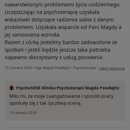
nawarstwionyni problemami życia codziennego.
Uczęszczając na psychoterapię uzyskała
wskazówki dotyczące radzenia sobie z danym
problemem. Uzyskała wsparcie od Pani Magdy a
jej samoocena wzrosła.
Razem z córką jesteśmy bardzo zadowolone ze
spotkań i jeżeli będzie jeszcze taka potrzeba
napewno skorzystamy z usług ponownie.
w opinii użytkownika
15 czerwca 2026
•
mgr Magda Powiłajtis
•
Psychoterapia
•
zgłoś nadużycie
PsychoSENS Klinika Psychoterapii Magda Powiłajtis
Miło mi, że moje zaangażowanie i sposób pracy
spotkały się z tak życzliwą oceną.
15 czerwca 2026