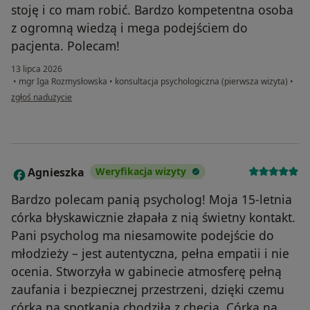
stoję i co mam robić. Bardzo kompetentna osoba
z ogromną wiedzą i mega podejściem do
pacjenta. Polecam!
13 lipca 2026
•
mgr Iga Rozmysłowska
•
konsultacja psychologiczna (pierwsza wizyta)
•
w opinii użytkownika DW
zgłoś nadużycie
Agnieszka
Weryfikacja wizyty
A
Bardzo polecam panią psycholog! Moja 15-letnia
córka błyskawicznie złapała z nią świetny kontakt.
Pani psycholog ma niesamowite podejście do
młodzieży – jest autentyczna, pełna empatii i nie
ocenia. Stworzyła w gabinecie atmosferę pełną
zaufania i bezpiecznej przestrzeni, dzięki czemu
córka na spotkania chodziła z chęcią. Córka na