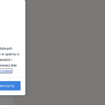
odobnych
i w oparciu o
awdzić i
Wt,
Śr,
Czw,
wnież linki
11 Sie
12 Sie
13 Sie
 cookies
akceptuj