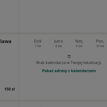
alawa
Dziś
Jutro
Ndz,
Pon,
7 Sie
8 Sie
9 Sie
10 Sie
Brak kalendarza w Twojej lokalizacji.
Pokaż adresy z kalendarzem
150 zł