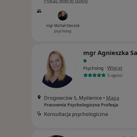
Pokaż więcej usług
mgr Michał Steczek
psycholog
mgr Agnieszka S
·
Więcej
Psycholog
5 opinii
Drogowców 5, Myślenice
•
Mapa
Pracownia Psychologiczna Profesja
Konsultacja psychologiczna