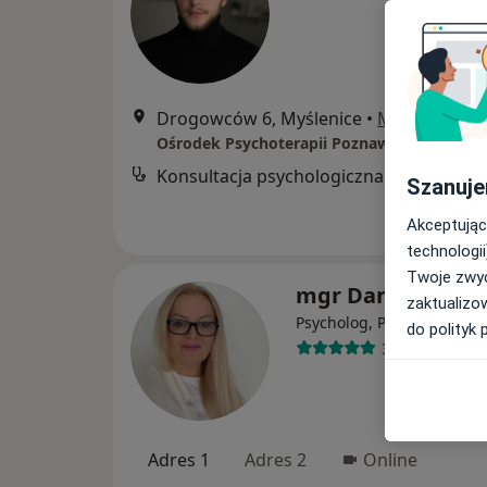
Drogowców 6, Myślenice
•
Mapa
Konsultacja psychologiczna
Szanuje
Akceptując
technologii
Twoje zwyc
mgr Danuta Bern
zaktualizo
Psycholog, Psychoterapeu
do polityk 
3 opinie
Adres 1
Adres 2
Online