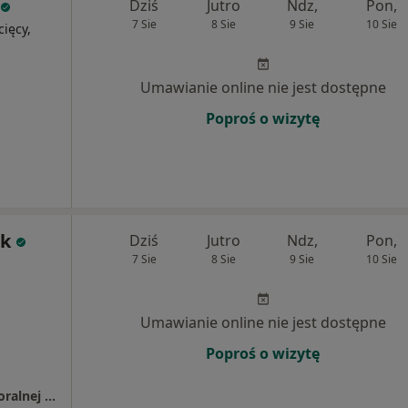
Dziś
Jutro
Ndz,
Pon,
7 Sie
8 Sie
9 Sie
10 Sie
cięcy,
Umawianie online nie jest dostępne
Poproś o wizytę
ek
Dziś
Jutro
Ndz,
Pon,
7 Sie
8 Sie
9 Sie
10 Sie
Umawianie online nie jest dostępne
Poproś o wizytę
Ośrodek Psychoterapii Poznawczo - behawioralnej i Psychologii P.K. Siedlaczek