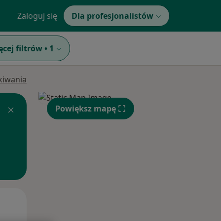
Zaloguj się
Dla profesjonalistów
ęcej filtrów
•
1
ukiwania
Powiększ mapę
Wt,
Śr,
Czw,
11 Sie
12 Sie
13 Sie