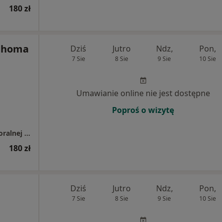
180 zł
Choma
Dziś
Jutro
Ndz,
Pon,
7 Sie
8 Sie
9 Sie
10 Sie
Umawianie online nie jest dostępne
Poproś o wizytę
Ośrodek Psychoterapii Poznawczo - behawioralnej i Psychologii P.K. Siedlaczek
180 zł
Dziś
Jutro
Ndz,
Pon,
7 Sie
8 Sie
9 Sie
10 Sie