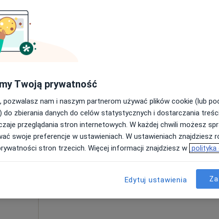
Umawianie online nie jest dostępne
Poproś o wizytę
Ośrodek Psychoterapii Poznawczo - behawioralnej i Psychologii P.K. Siedlaczek
180 zł
my Twoją prywatność
, pozwalasz nam i naszym partnerom używać plików cookie (lub p
) do zbierania danych do celów statystycznych i dostarczania treśc
zaje przeglądania stron internetowych. W każdej chwili możesz spr
aś
Dziś
Jutro
Ndz,
Pon,
wać swoje preferencje w ustawieniach. W ustawieniach znajdziesz ró
7 Sie
8 Sie
9 Sie
10 Sie
ta
prywatności stron trzecich. Więcej informacji znajdziesz w
polityka
Umawianie online nie jest dostępne
Za
Edytuj ustawienia
Poproś o wizytę