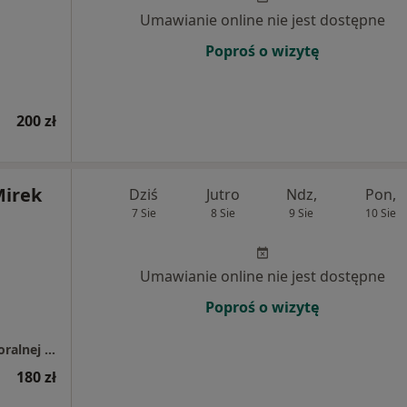
Umawianie online nie jest dostępne
Poproś o wizytę
200 zł
irek
Dziś
Jutro
Ndz,
Pon,
7 Sie
8 Sie
9 Sie
10 Sie
Umawianie online nie jest dostępne
Poproś o wizytę
Ośrodek Psychoterapii Poznawczo - behawioralnej i Psychologii P.K. Siedlaczek
180 zł