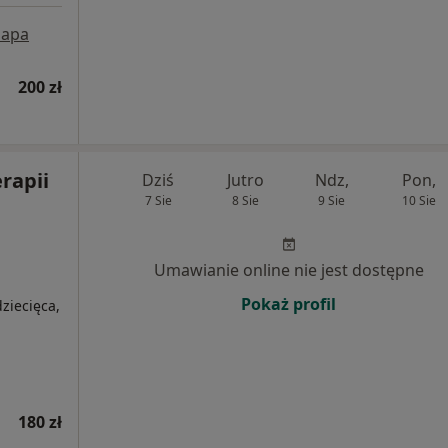
apa
200 zł
rapii
Dziś
Jutro
Ndz,
Pon,
7 Sie
8 Sie
9 Sie
10 Sie
Umawianie online nie jest dostępne
Pokaż profil
ziecięca,
180 zł