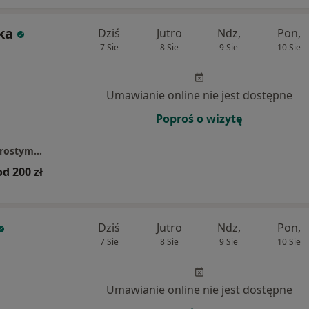
łka
Dziś
Jutro
Ndz,
Pon,
7 Sie
8 Sie
9 Sie
10 Sie
Umawianie online nie jest dostępne
Poproś o wizytę
Gabinet neuromodulacji mózgu tDCS i elektrostymulacji Tens/Ems - Profilogos dr Andrzej Kobiałka
od 200 zł
Dziś
Jutro
Ndz,
Pon,
7 Sie
8 Sie
9 Sie
10 Sie
Umawianie online nie jest dostępne