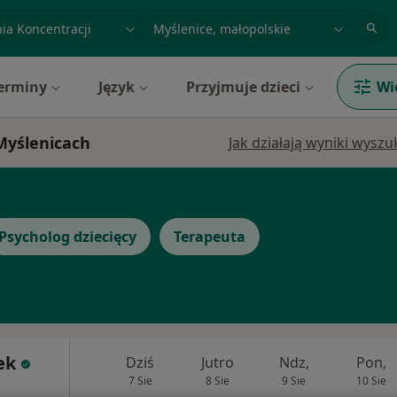
acja, badanie lub nazwisko
miasto lub dzielnica
erminy
Język
Przyjmuje dzieci
Wi
 Myślenicach
Jak działają wyniki wysz
Psycholog dziecięcy
Terapeuta
ek
Dziś
Jutro
Ndz,
Pon,
7 Sie
8 Sie
9 Sie
10 Sie