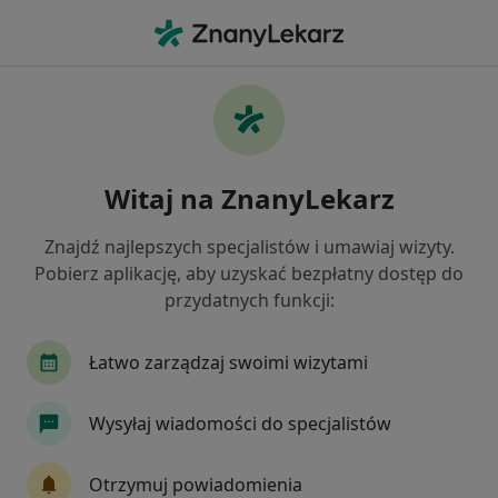
Me
Wypryski • Kamienna Góra, dolnośląskie
Filtry
• 1
Mapa
Wypryski specjaliści w Kamiennej Górze
Witaj na ZnanyLekarz
Jak działają wyniki wyszukiwania
Znajdź najlepszych specjalistów i umawiaj wizyty.
Pobierz aplikację, aby uzyskać bezpłatny dostęp do
Jakiego specjalisty szukasz?
przydatnych funkcji:
Dermatolog
Wenerolog
Chirurg
Gine
Łatwo zarządzaj swoimi wizytami
Wysyłaj wiadomości do specjalistów
Otrzymuj powiadomienia