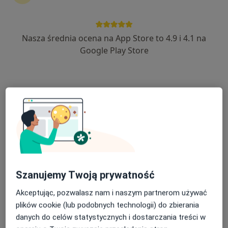
Nasza średnia ocena na App Store to 4.9 i 4.1 na
Magdalena Dzięgała
Google Play Store
W trakcie specjalizacji (Dermatolog), W trakcie specjalizacji
·
Więcej
(Wenerolog)
45 opinii
Hetmańska 7C, Wałbrzych
•
Mapa
Centrum Medyczne Sudety
Konsultacja dermatologiczna
280 zł
Specjalista nie oferuje umawiania online pod tym adresem.
Poproś o wizytę
Szanujemy Twoją prywatność
Akceptując, pozwalasz nam i naszym partnerom używać
plików cookie (lub podobnych technologii) do zbierania
danych do celów statystycznych i dostarczania treści w