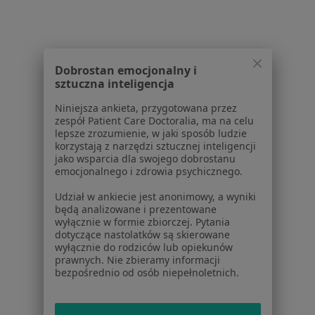
Pytania i odpowiedzi
Usługi i zabiegi
Choroby
Pomoc
Dobrostan emocjonalny i
Aplikacje mobilne
sztuczna inteligencja
Blog dla pacjentów
Niniejsza ankieta, przygotowana przez
zespół Patient Care Doctoralia, ma na celu
Dla profesjonalistów
lepsze zrozumienie, w jaki sposób ludzie
korzystają z narzędzi sztucznej inteligencji
Cennik
jako wsparcia dla swojego dobrostanu
Dla lekarzy
emocjonalnego i zdrowia psychicznego.
Dla placówek medycznych
Udział w ankiecie jest anonimowy, a wyniki
Noa Notes
nowość
będą analizowane i prezentowane
Baza wiedzy
wyłącznie w formie zbiorczej. Pytania
dotyczące nastolatków są skierowane
Centrum Pomocy dla Specjalisty
wyłącznie do rodziców lub opiekunów
prawnych. Nie zbieramy informacji
Kontakt
bezpośrednio od osób niepełnoletnich.
ZnanyLekarz - Strona główna
ZnanyLekarz Sp. z o.o.