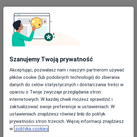
Konsultacja psychologiczna
270 zł
Specjalista nie oferuje umawiania online pod tym adresem.
Poproś o wizytę
Szanujemy Twoją prywatność
Akceptując, pozwalasz nam i naszym partnerom używać
plików cookie (lub podobnych technologii) do zbierania
danych do celów statystycznych i dostarczania treści w
oparciu o Twoje zwyczaje przeglądania stron
internetowych. W każdej chwili możesz sprawdzić i
mgr Daniel Jabłoński
zaktualizować swoje preferencje w ustawieniach. W
·
Więcej
Psycholog, Seksuolog
ustawieniach znajdziesz również linki do polityk
61 opinii
prywatności stron trzecich. Więcej informacji znajdziesz
Adres
Online
w
polityka cookies