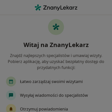
Me
Wypalenie Zawodowe • Legionowo, mazowieckie
Filtry
• 1
Ubezpieczenie
Map
Wypalenie zawodowe specjaliści w
Witaj na ZnanyLekarz
Legionowie
Jak działają wyniki wyszukiwania
Znajdź najlepszych specjalistów i umawiaj wizyty.
Pobierz aplikację, aby uzyskać bezpłatny dostęp do
przydatnych funkcji:
Jakiego specjalisty szukasz?
Psycholog
Psychoterapeuta
Psycholog dz
Łatwo zarządzaj swoimi wizytami
Wysyłaj wiadomości do specjalistów
Otrzymuj powiadomienia