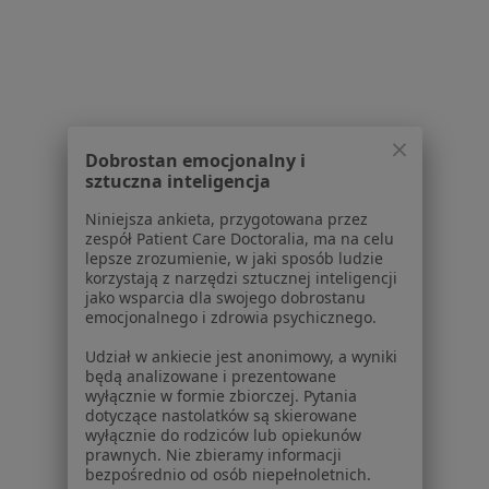
Powiązane wyszukiwania
W pobliżu Legionowa
Wypalenie zawodowe w Warszawie
Wypalenie zawodowe w Piasecznie
Dobrostan emocjonalny i
Wypalenie zawodowe w Grodzisku Mazowieckim
sztuczna inteligencja
Wypalenie zawodowe w Wyszkowie
Niniejsza ankieta, przygotowana przez
zespół Patient Care Doctoralia, ma na celu
Wypalenie zawodowe w Nowym Dworze
lepsze zrozumienie, w jaki sposób ludzie
Mazowieckim
korzystają z narzędzi sztucznej inteligencji
jako wsparcia dla swojego dobrostanu
Więcej (13)
emocjonalnego i zdrowia psychicznego.
Więcej w kategorii: W pobliżu Legionowa
Udział w ankiecie jest anonimowy, a wyniki
Schorzenia w Legionowie
będą analizowane i prezentowane
wyłącznie w formie zbiorczej. Pytania
Depresja w Legionowie
dotyczące nastolatków są skierowane
wyłącznie do rodziców lub opiekunów
Zaburzenia nastroju w Legionowie
prawnych. Nie zbieramy informacji
bezpośrednio od osób niepełnoletnich.
Zaburzenia lękowe w Legionowie