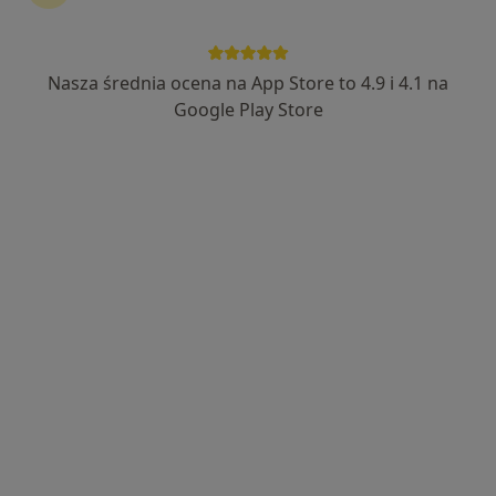
Nasza średnia ocena na App Store to 4.9 i 4.1 na
Google Play Store
Bezpieczne płatności
mgr Gabriela Wodzyńska
·
Więcej
Psycholog
12 opinii
Adres
Online
Stefana Batorego 45B, Legionowo
•
Mapa
Prywatny Gabinet Psychologiczny
Konsultacja psychologiczna
210 zł
Specjalista nie oferuje umawiania online pod tym adresem.
Poproś o wizytę