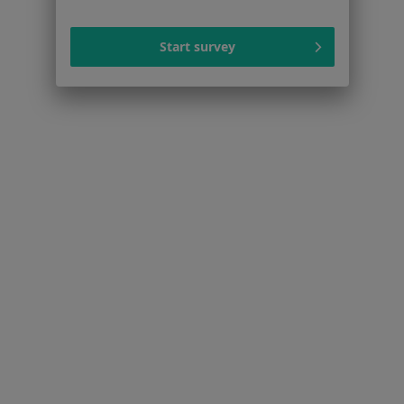
Zaburzenia emocjonalne w Legionowie
Start survey
Kryzys emocjonalny w Legionowie
Więcej (15)
Więcej w kategorii: Schorzenia w Legionowie
Strona Główna
Choroby
Wypalenie Zawodowe
Zmień mias
Legionowo
Zmień miasto
Serwis
Regulamin
Polityka prywatności pacjentów