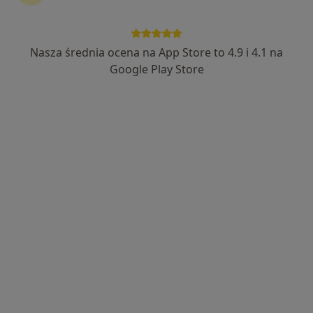
Nasza średnia ocena na App Store to 4.9 i 4.1 na
lek. Krzysztof Aksędowski
Google Play Store
·
Więcej
Chirurg, Proktolog
389 opinii
Robotnicza 1, 3 pietro GABINET 306, Kielce
•
Mapa
TAP Clinic
Konsultacja proktologiczna
300 zł
Specjalista nie oferuje umawiania online pod tym adresem.
Poproś o wizytę