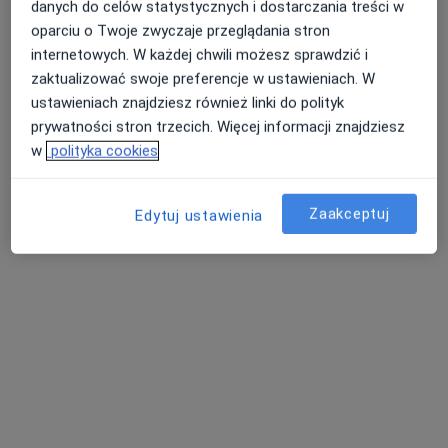
danych do celów statystycznych i dostarczania treści w
oparciu o Twoje zwyczaje przeglądania stron
Zobacz wszystkich 11 specjalistów
internetowych. W każdej chwili możesz sprawdzić i
Brak dostępnych specjalistów z wolnymi terminami w tym centrum medycznym.
zaktualizować swoje preferencje w ustawieniach. W
ustawieniach znajdziesz również linki do polityk
Pokaż profil
prywatności stron trzecich. Więcej informacji znajdziesz
w
polityka cookies
Zaakceptuj
Edytuj ustawienia
lek. Anna Przepióra
·
Więcej
W trakcie specjalizacji (Gastrolog)
99 opinii
Wapiennikowa 14, Kielce
•
Mapa