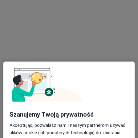
Bezpieczne płatności
Centrum Terapii ALMA
·
Więcej
Psychoterapia, Psychiatria, Psychologia
4359 opinii
Oskara Kolberga 11, Kielce
•
Mapa
Konsultacja psychologiczna online
220 zł
Pokaż więcej usług
Szanujemy Twoją prywatność
Akceptując, pozwalasz nam i naszym partnerom używać
mgr Ida Nowacka
mgr Wiktoria Kruk
mgr Aleksandra
psychoterapeuta
psycholog
Piątek
plików cookie (lub podobnych technologii) do zbierania
psycholog