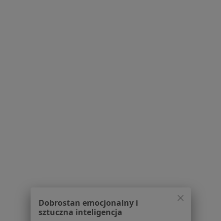
Pokaż profil
Powiązane wyszukiwania
W pobliżu Kielc
Wrzodziejące zapalenie jelita grubego w Końskich
Wrzodziejące zapalenie jelita grubego w
Skarżysku-Kamiennej
Wrzodziejące zapalenie jelita grubego w
Starachowicach
Schorzenia w Kielcach
Nadciśnienie tętnicze w Kielcach
Zaburzenia rytmu serca w Kielcach
Dobrostan emocjonalny i
sztuczna inteligencja
Niewydolność serca w Kielcach