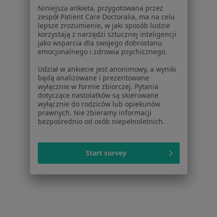
Niniejsza ankieta, przygotowana przez
Choroba wieńcowa w Kielcach
zespół Patient Care Doctoralia, ma na celu
lepsze zrozumienie, w jaki sposób ludzie
Nadciśnienie w Kielcach
korzystają z narzędzi sztucznej inteligencji
jako wsparcia dla swojego dobrostanu
Więcej (15)
emocjonalnego i zdrowia psychicznego.
Więcej w kategorii: Schorzenia w Kielcach
Udział w ankiecie jest anonimowy, a wyniki
będą analizowane i prezentowane
wyłącznie w formie zbiorczej. Pytania
Strona Główna
Choroby
dotyczące nastolatków są skierowane
Wrzodziejące Zapalenie Jelita Grubego
Kielce
Zmień miasto
Zmień m
wyłącznie do rodziców lub opiekunów
prawnych. Nie zbieramy informacji
bezpośrednio od osób niepełnoletnich.
Start survey
Serwis
Regulamin
Polityka prywatności pacjentów
Polityka prywatności profesjonalistów