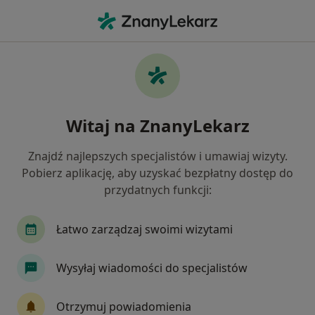
Me
Wrzodziejące Zapalenie Jelita Grubego • Kielce, świętokrzyskie
Filtry
• 1
Ubezpieczenie
Map
Wrzodziejące zapalenie jelita grubego
Witaj na ZnanyLekarz
specjaliści w Kielcach
Jak działają wyniki wyszukiwania
Znajdź najlepszych specjalistów i umawiaj wizyty.
Pobierz aplikację, aby uzyskać bezpłatny dostęp do
przydatnych funkcji:
Jakiego specjalisty szukasz?
Psycholog
Dietetyk
Chirurg
Gastrolo
Łatwo zarządzaj swoimi wizytami
Wysyłaj wiadomości do specjalistów
Otrzymuj powiadomienia