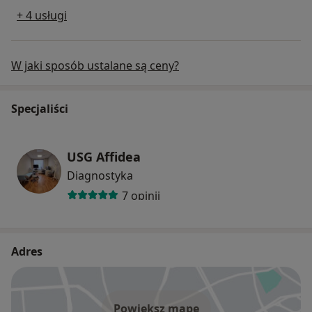
+ 4 usługi
W jaki sposób ustalane są ceny?
Specjaliści
USG Affidea
Diagnostyka
7 opinii
Adres
Powiększ mapę