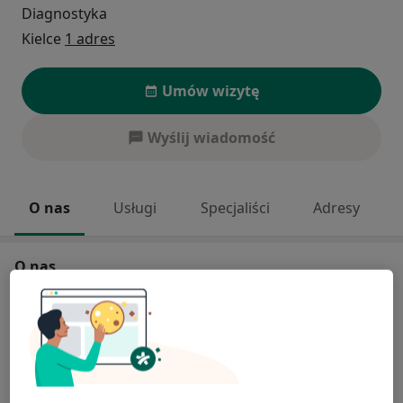
Diagnostyka
Kielce
1 adres
Umów wizytę
Wyślij wiadomość
O nas
Usługi
Specjaliści
Adresy
O nas
Centrum Diagnostyczne Affidea Szydłówek jest drugą
placówką Affidea w Kielcach, która rozpoczęła swoją
działalność w lutym 2020 roku. Jako nowoczesne
centrum diagnostyczne oferujemy szeroką gamę
usług, w tym rezonans magnetyczny oraz