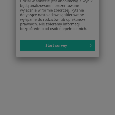
Udział w ankiecie jest anonimowy, a wyniki
będą analizowane i prezentowane
Wole tarczycy w Dąbrowie Górniczej
wyłącznie w formie zbiorczej. Pytania
dotyczące nastolatków są skierowane
Wole tarczycy w Zabrzu
wyłącznie do rodziców lub opiekunów
prawnych. Nie zbieramy informacji
Wole tarczycy w Chorzowie
bezpośrednio od osób niepełnoletnich.
Więcej (12)
Więcej w kategorii: W pobliżu Sosnowca
Start survey
Schorzenia w Sosnowcu
Nadciśnienie tętnicze w Sosnowcu
Niewydolność serca w Sosnowcu
Zaburzenia rytmu serca w Sosnowcu
Choroba niedokrwienna serca w Sosnowcu
Choroba wieńcowa w Sosnowcu
Więcej (15)
Więcej w kategorii: Schorzenia w Sosnowcu