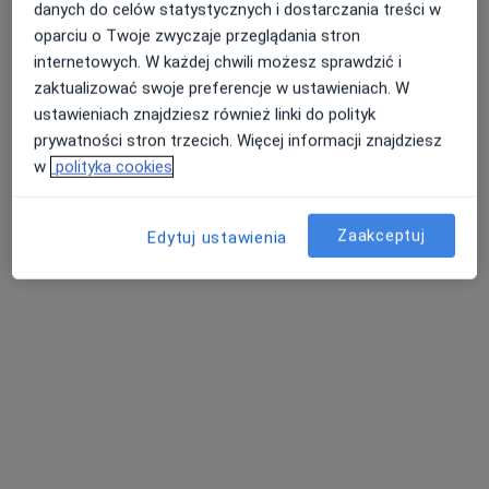
danych do celów statystycznych i dostarczania treści w
oparciu o Twoje zwyczaje przeglądania stron
internetowych. W każdej chwili możesz sprawdzić i
zaktualizować swoje preferencje w ustawieniach. W
ustawieniach znajdziesz również linki do polityk
prywatności stron trzecich. Więcej informacji znajdziesz
dr n. med. Anna Kozler-Borowska
w
polityka cookies
·
Więcej
Endokrynolog, Internista
20 opinii
Zaakceptuj
Edytuj ustawienia
Ignacego Krasickiego 14, Będzin
•
Mapa
INTER-MED BĘDZIN
Konsultacja endokrynologiczna
250 zł
Specjalista nie oferuje umawiania online pod tym adresem.
Poproś o wizytę