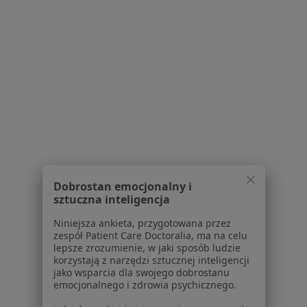
lek. Tadeusz Nejman
dr n. med. Marcin
dr n. med. Grzegorz
neurochirurg
Syzdół
Cwynar
kardiolog
ginekolog
onkologiczny
Zobacz wszystkich 8 specjalistów
Brak dostępnych specjalistów z wolnymi terminami w tym centrum medycznym.
Pokaż profil
Dobrostan emocjonalny i
sztuczna inteligencja
1
2
Niniejsza ankieta, przygotowana przez
Powiązane wyszukiwania
zespół Patient Care Doctoralia, ma na celu
lepsze zrozumienie, w jaki sposób ludzie
W pobliżu Sosnowca
korzystają z narzędzi sztucznej inteligencji
jako wsparcia dla swojego dobrostanu
Wole tarczycy w Katowicach
emocjonalnego i zdrowia psychicznego.
Wole tarczycy w Gliwicach