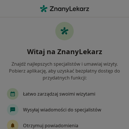
Me
Wole Tarczycy • Sosnowiec, śląskie
Filtry
• 1
Ubezpieczenie
Map
Wole tarczycy specjaliści w Sosnowcu
Witaj na ZnanyLekarz
Jak działają wyniki wyszukiwania
Znajdź najlepszych specjalistów i umawiaj wizyty.
Pobierz aplikację, aby uzyskać bezpłatny dostęp do
Jakiego specjalisty szukasz?
przydatnych funkcji:
Endokrynolog
Internista
Chirurg
Kar
Łatwo zarządzaj swoimi wizytami
Wysyłaj wiadomości do specjalistów
Otrzymuj powiadomienia