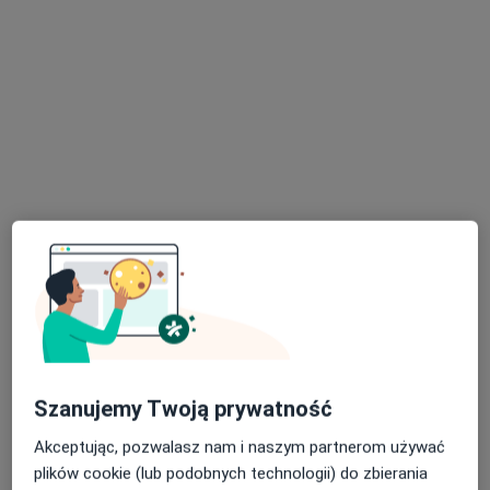
dr n. med. Jolanta Blicharz-Dorniak
·
Więcej
Endokrynolog, Internista, Androlog
704 opinie
Naftowa 13, Sosnowiec
•
Mapa
Centrum Medyczne NZOZ Twoje Zdrowie
Konsultacja internistyczna
od 200 zł
Specjalista nie oferuje umawiania online pod tym adresem.
Poproś o wizytę
Szanujemy Twoją prywatność
Akceptując, pozwalasz nam i naszym partnerom używać
plików cookie (lub podobnych technologii) do zbierania