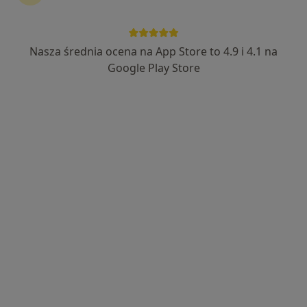
Nasza średnia ocena na App Store to 4.9 i 4.1 na
Bezpieczne płatności
Google Play Store
lek. Magdalena Ryba
·
Więcej
Radiolog, Ultrasonografista
388 opinii
Modrzejowska 32B, Sosnowiec
•
Mapa
Centrum Medyczne POLMED Oddział Sosnowiec
USG piersi
250 zł
Specjalista nie oferuje umawiania online pod tym adresem.
Poproś o wizytę