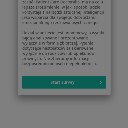
zespół Patient Care Doctoralia, ma na celu
lepsze zrozumienie, w jaki sposób ludzie
Choroba niedokrwienna serca w Zabrzu
korzystają z narzędzi sztucznej inteligencji
jako wsparcia dla swojego dobrostanu
Więcej (15)
emocjonalnego i zdrowia psychicznego.
Więcej w kategorii: Schorzenia w Zabrzu
Udział w ankiecie jest anonimowy, a wyniki
będą analizowane i prezentowane
wyłącznie w formie zbiorczej. Pytania
Strona Główna
Choroby
Kamica Żółciowa
Zmień miasto
dotyczące nastolatków są skierowane
Zabrze
Zmień miasto
wyłącznie do rodziców lub opiekunów
prawnych. Nie zbieramy informacji
bezpośrednio od osób niepełnoletnich.
Start survey
Serwis
Regulamin
Polityka prywatności pacjentów
Polityka prywatności profesjonalistów
Polityka prywatności dla profesjonalistów, których