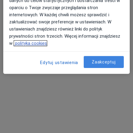
danych do celów statystycznych i dostarczania treści w
oparciu o Twoje zwyczaje przeglądania stron
internetowych. W każdej chwili możesz sprawdzić i
zaktualizować swoje preferencje w ustawieniach. W
ustawieniach znajdziesz również linki do polityk
prywatności stron trzecich. Więcej informacji znajdziesz
w
polityka cookies
lek. Agnieszka Gajda-Karpik
·
Więcej
Endokrynolog, Internista
219 opinii
Zaakceptuj
Edytuj ustawienia
Tadeusza Banachiewicza 11, Zabrze
•
Mapa
Wielospecjalistyczne Centrum Medyczne IBISMED
Konsultacja endokrynologiczna
od 350 zł
Specjalista nie oferuje umawiania online pod tym adresem.
Poproś o wizytę