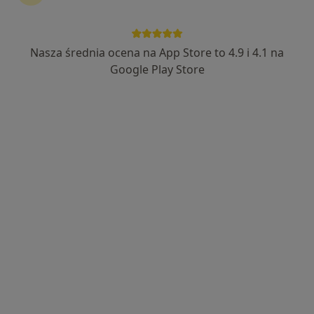
Nasza średnia ocena na App Store to 4.9 i 4.1 na
Bezpieczne płatności
Google Play Store
lek. Karolina Jędrych
·
Więcej
W trakcie specjalizacji (Radiolog)
23 opinie
Ul. Wolności 299, Zabrze
•
Mapa
Śląski Ośrodek Onkologii Sanivitas
USG piersi
200 zł
Specjalista nie oferuje umawiania online pod tym adresem.
Poproś o wizytę