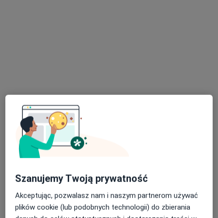
lek. Michał Piaszczyński
·
Więcej
Chirurg, Flebolog, Chirurg naczyniowy
553 opinie
Adres
Online
Reymonta 19, Zabrze
•
Mapa
PIAMED
Konsultacja chirurga naczyniowego
200 zł
Specjalista nie oferuje umawiania online pod tym adresem.
Szanujemy Twoją prywatność
Poproś o wizytę
Akceptując, pozwalasz nam i naszym partnerom używać
plików cookie (lub podobnych technologii) do zbierania