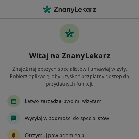
Me
Kamica Żółciowa • Zabrze, śląskie
Filtry
• 1
Ubezpieczenie
Map
Kamica żółciowa specjaliści w Zabrzu
Witaj na ZnanyLekarz
Jak działają wyniki wyszukiwania
Znajdź najlepszych specjalistów i umawiaj wizyty.
Pobierz aplikację, aby uzyskać bezpłatny dostęp do
Jakiego specjalisty szukasz?
przydatnych funkcji:
Radiolog
Ultrasonografista
Chirurg
Łatwo zarządzaj swoimi wizytami
Wysyłaj wiadomości do specjalistów
Otrzymuj powiadomienia