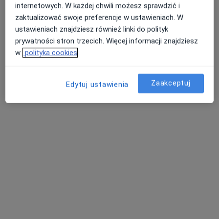
Specjalista nie oferuje umawiania online pod tym adresem.
internetowych. W każdej chwili możesz sprawdzić i
zaktualizować swoje preferencje w ustawieniach. W
Poproś o wizytę
ustawieniach znajdziesz również linki do polityk
prywatności stron trzecich. Więcej informacji znajdziesz
w
polityka cookies
Zaakceptuj
Edytuj ustawienia
Bezpieczne płatności
Art Medica & Inter Clinic Białystok
·
Więcej
Dermatologia, Chirurgia, Chirurgia naczyniowa
536 opinii
Warszawska 52 lok 1, Białystok
•
Mapa
Konsultacja diabetologiczna
200 zł