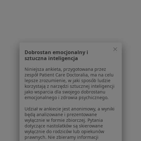
Powiązane wyszukiwania
Schorzenia w Białymstoku
Choroby chirurgiczne w Białymstoku
Znamiona w Białymstoku
Dobrostan emocjonalny i
Blizny w Białymstoku
sztuczna inteligencja
Przepuklina w Białymstoku
Niniejsza ankieta, przygotowana przez
zespół Patient Care Doctoralia, ma na celu
Zmiany skórne w Białymstoku
lepsze zrozumienie, w jaki sposób ludzie
korzystają z narzędzi sztucznej inteligencji
Więcej (15)
jako wsparcia dla swojego dobrostanu
Więcej w kategorii: Schorzenia w Białymstoku
emocjonalnego i zdrowia psychicznego.
Udział w ankiecie jest anonimowy, a wyniki
będą analizowane i prezentowane
Rak Trzustki Specjaliści W Białymstoku
wyłącznie w formie zbiorczej. Pytania
dotyczące nastolatków są skierowane
wyłącznie do rodziców lub opiekunów
prawnych. Nie zbieramy informacji