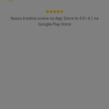
Nasza średnia ocena na App Store to 4.9 i 4.1 na
prof. dr hab. n. med. Hady Razak Hady
Google Play Store
Chirurg, Bariatra, Lekarz wykonujący zabiegi medycyny
·
Więcej
estetycznej
187 opinii
Adres 1
Adres 2
Adres 3
Towarowa 3, Białystok
•
Mapa
UNiMED
Konsultacja bariatryczna
450 zł
Specjalista nie oferuje umawiania online pod tym adresem.
Poproś o wizytę