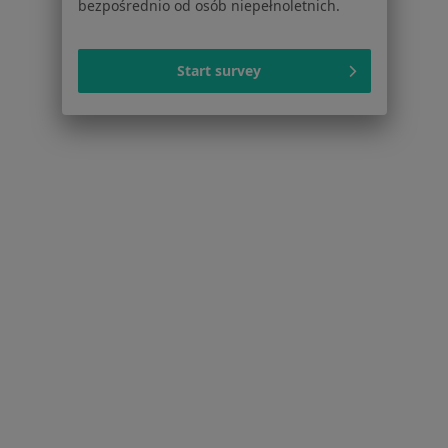
bezpośrednio od osób niepełnoletnich.
Serwis
Start survey
Regulamin
Polityka prywatności pacjentów
Polityka prywatności profesjonalistów
Polityka prywatności dla profesjonalistów, których
dane pozyskaliśmy samodzielnie
Polityka cookies
Jak działają wyniki wyszukiwania
Dostępność
O nas
Praca
Rekrutujemy!
Partnerzy
Centrum prasowe
Kontakt
Dla pacjentów