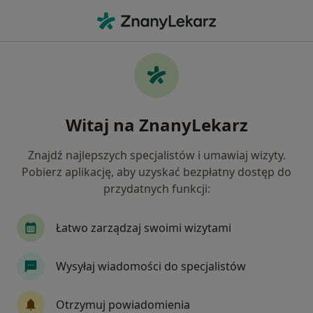
Me
Rak Trzustki • Białystok, podlaskie
Filtry
• 1
Ubezpieczenie
Map
Rak trzustki specjaliści w Białymstoku
Witaj na ZnanyLekarz
Jak działają wyniki wyszukiwania
Znajdź najlepszych specjalistów i umawiaj wizyty.
Pobierz aplikację, aby uzyskać bezpłatny dostęp do
Jakiego specjalisty szukasz?
przydatnych funkcji:
Chirurg
Endokrynolog
Radiolog
Diab
Łatwo zarządzaj swoimi wizytami
Wysyłaj wiadomości do specjalistów
Otrzymuj powiadomienia